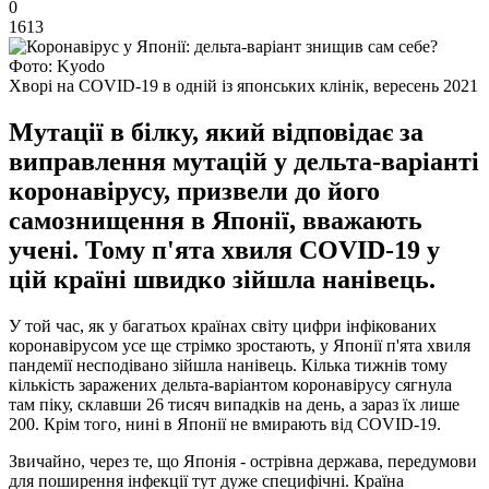
0
1613
Фото: Kyodo
Хворі на COVID-19 в одній із японських клінік, вересень 2021
Мутації в білку, який відповідає за
виправлення мутацій у дельта-варіанті
коронавірусу, призвели до його
самознищення в Японії, вважають
учені. Тому п'ята хвиля COVID-19 у
цій країні швидко зійшла нанівець.
У той час, як у багатьох країнах світу цифри інфікованих
коронавірусом усе ще стрімко зростають, у Японії п'ята хвиля
пандемії несподівано зійшла нанівець. Кілька тижнів тому
кількість заражених дельта-варіантом коронавірусу сягнула
там піку, склавши 26 тисяч випадків на день, а зараз їх лише
200. Крім того, нині в Японії не вмирають від COVID-19.
Звичайно, через те, що Японія - острівна держава, передумови
для поширення інфекції тут дуже специфічні. Країна