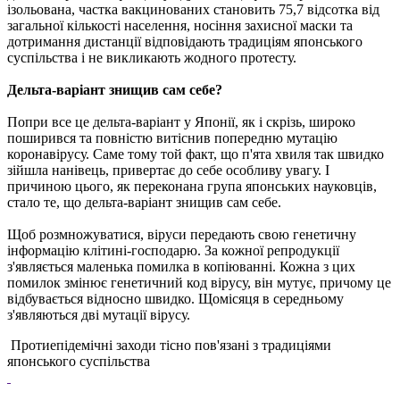
ізольована, частка вакцинованих становить 75,7 відсотка від
загальної кількості населення, носіння захисної маски та
дотримання дистанції відповідають традиціям японського
суспільства і не викликають жодного протесту.
Дельта-варіант знищив сам себе?
Попри все це дельта-варіант у Японії, як і скрізь, широко
поширився та повністю витіснив попередню мутацію
коронавірусу. Саме тому той факт, що п'ята хвиля так швидко
зійшла нанівець, привертає до себе особливу увагу. І
причиною цього, як переконана група японських науковців,
стало те, що дельта-варіант знищив сам себе.
Щоб розмножуватися, віруси передають свою генетичну
інформацію клітині-господарю. За кожної репродукції
з'являється маленька помилка в копіюванні. Кожна з цих
помилок змінює генетичний код вірусу, він мутує, причому це
відбувається відносно швидко. Щомісяця в середньому
з'являються дві мутації вірусу.
Протиепідемічні заходи тісно пов'язані з традиціями
японського суспільства