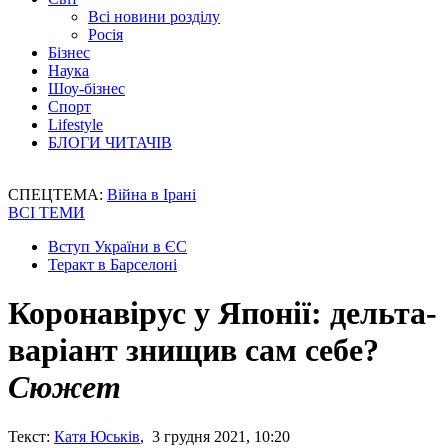
Всі новини розділу
Росія
Бізнес
Наука
Шоу-бізнес
Спорт
Lifestyle
БЛОГИ ЧИТАЧІВ
СПЕЦТЕМА:
Війна в Ірані
ВСІ ТЕМИ
Вступ України в ЄС
Теракт в Барселоні
Коронавірус у Японії: дельта-
варіант знищив сам себе?
Сюжет
Текст:
Катя Юськів
, 3 грудня 2021, 10:20