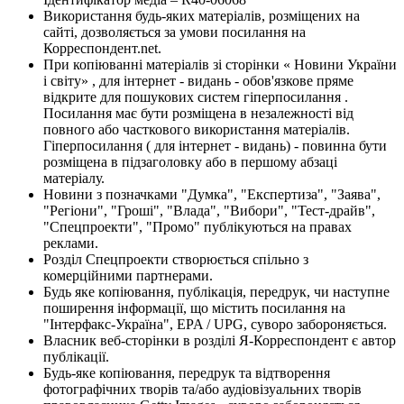
Використання будь-яких матеріалів, розміщених на
сайті, дозволяється за умови посилання на
Корреспондент.net.
При копіюванні матеріалів зі сторінки « Новини України
і світу» , для інтернет - видань - обов'язкове пряме
відкрите для пошукових систем гіперпосилання .
Посилання має бути розміщена в незалежності від
повного або часткового використання матеріалів.
Гіперпосилання ( для інтернет - видань) - повинна бути
розміщена в підзаголовку або в першому абзаці
матеріалу.
Новини з позначками "Думка", "Експертиза", "Заява",
"Регіони", "Гроші", "Влада", "Вибори", "Тест-драйв",
"Спецпроекти", "Промо" публікуються на правах
реклами.
Розділ Спецпроекти створюється спільно з
комерційними партнерами.
Будь яке копіювання, публікація, передрук, чи наступне
поширення інформації, що містить посилання на
"Інтерфакс-Україна", EPA / UPG, суворо забороняється.
Власник веб-сторінки в розділі Я-Корреспондент є автор
публікації.
Будь-яке копіювання, передрук та відтворення
фотографічних творів та/або аудіовізуальних творів