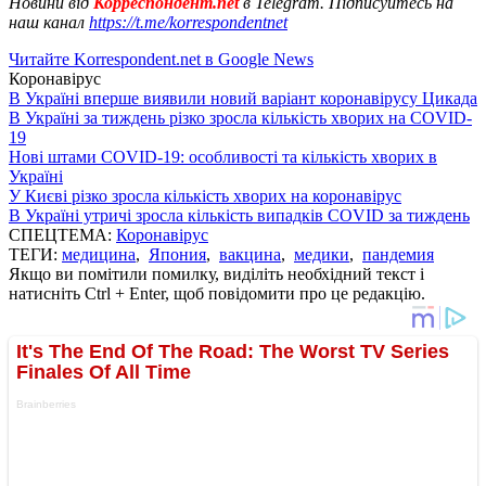
Новини від
Корреспондент.net
в Telegram. Підписуйтесь на
наш канал
https://t.me/korrespondentnet
Читайте Korrespondent.net в Google News
Коронавірус
В Україні вперше виявили новий варіант коронавірусу Цикада
В Україні за тиждень різко зросла кількість хворих на COVID-
19
Нові штами COVID-19: особливості та кількість хворих в
Україні
У Києві різко зросла кількість хворих на коронавірус
В Україні утричі зросла кількість випадків COVID за тиждень
СПЕЦТЕМА:
Коронавірус
ТЕГИ:
медицина
,
Япония
,
вакцина
,
медики
,
пандемия
Якщо ви помітили помилку, виділіть необхідний текст і
натисніть Ctrl + Enter, щоб повідомити про це редакцію.