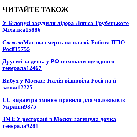
ЧИТАЙТЕ ТАКОЖ
У Білорусі засудили лідера Ляпіса Трубецького
Міхалка
15886
Сюжет
Масова смерть на пляжі. Робота ППО
Росії
15755
Другий за день: у РФ поховали ще одного
генерала
12467
Вибух у Москві: Італія відповіла Росії на її
заяви
12225
ЄС відзавтра змінює правила для чоловіків із
України
9875
ЗМІ: У ресторані в Москві загинула дочка
генерала
9281