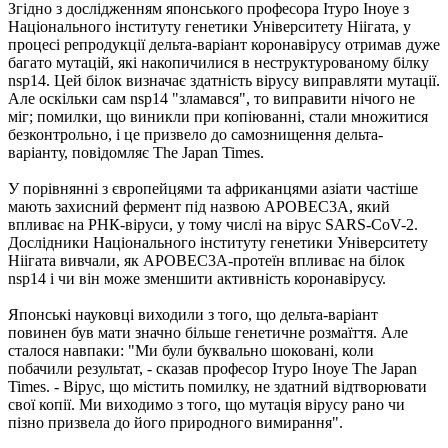
Згідно з дослідженням японського професора Ітуро Іноуе з
Національного інституту генетики Університету Ніігата, у
процесі репродукції дельта-варіант коронавірусу отримав дуже
багато мутацій, які накопичилися в неструктурованому білку
nsp14. Цей білок визначає здатність вірусу виправляти мутації.
Але оскільки сам nsp14 "зламався", то виправити нічого не
міг; помилки, що виникли при копіюванні, стали множитися
безконтрольно, і це призвело до самознищення дельта-
варіанту, повідомляє The Japan Times.
У порівнянні з європейцями та африканцями азіати частіше
мають захисний фермент під назвою APOBEC3A, який
впливає на РНК-віруси, у тому числі на вірус SARS-CoV-2.
Дослідники Національного інституту генетики Університету
Ніігата вивчали, як APOBEC3A-протеїн впливає на білок
nsp14 і чи він може зменшити активність коронавірусу.
Японські науковці виходили з того, що дельта-варіант
повинен був мати значно більше генетичне розмаїття. Але
сталося навпаки: "Ми були буквально шоковані, коли
побачили результат, - сказав професор Ітуро Іноуе The Japan
Times. - Вірус, що містить помилку, не здатний відтворювати
свої копії. Ми виходимо з того, що мутація вірусу рано чи
пізно призвела до його природного вимирання".