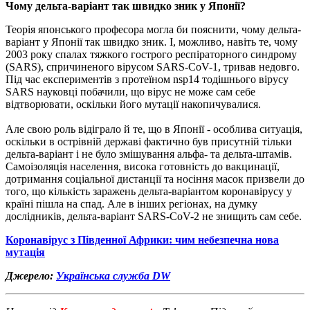
Чому дельта-варіант так швидко зник у Японії?
Теорія японського професора могла би пояснити, чому дельта-
варіант у Японії так швидко зник. І, можливо, навіть те, чому
2003 року спалах тяжкого гострого респіраторного синдрому
(SARS), спричиненого вірусом SARS-CoV-1, тривав недовго.
Під час експериментів з протеїном nsp14 тодішнього вірусу
SARS науковці побачили, що вірус не може сам себе
відтворювати, оскільки його мутації накопичувалися.
Але свою роль відіграло й те, що в Японії - особлива ситуація,
оскільки в острівній державі фактично був присутній тільки
дельта-варіант і не було змішування альфа- та дельта-штамів.
Самоізоляція населення, висока готовність до вакцинації,
дотримання соціальної дистанції та носіння масок призвели до
того, що кількість заражень дельта-варіантом коронавірусу у
країні пішла на спад. Але в інших регіонах, на думку
дослідників, дельта-варіант SARS-CoV-2 не знищить сам себе.
Коронавірус з Південної Африки: чим небезпечна нова
мутація
Джерело:
Українська служба DW