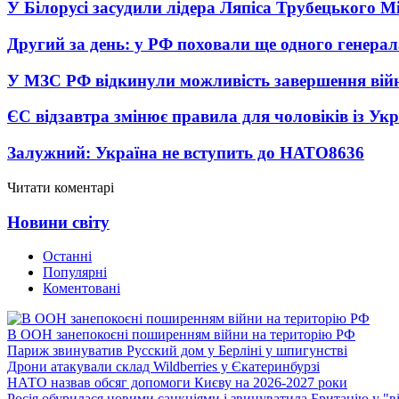
У Білорусі засудили лідера Ляпіса Трубецького М
Другий за день: у РФ поховали ще одного генерал
У МЗС РФ відкинули можливість завершення вій
ЄС відзавтра змінює правила для чоловіків із Ук
Залужний: Україна не вступить до НАТО
8636
Читати коментарі
Новини світу
Останні
Популярні
Коментовані
В ООН занепокоєні поширенням війни на територію РФ
Париж звинуватив Русский дом у Берліні у шпигунстві
Дрони атакували склад Wildberries у Єкатеринбурзі
НАТО назвав обсяг допомоги Києву на 2026-2027 роки
Росія обурилася новими санкціями і звинуватила Британію у "в