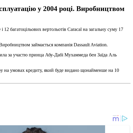
сплуатацію у 2004 році. Виробництвом
 12 багатоцільових вертольотів Caracal на загальну суму 17
 Виробництвом займається компанія Dassault Aviation.
дила за участю принца Абу-Дабі Мухаммеда бен Заїда Аль
їру на умовах кредиту, який буде видано щонайменше на 10