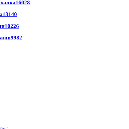
іхалка
16028
а
13140
ни
10226
раїни
9982
ійні"