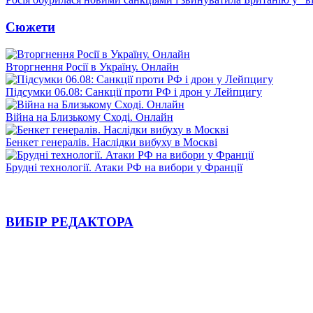
Сюжети
Вторгнення Росії в Україну. Онлайн
Підсумки 06.08: Санкції проти РФ і дрон у Лейпцигу
Війна на Близькому Сході. Онлайн
Бенкет генералів. Наслідки вибуху в Москві
Брудні технології. Атаки РФ на вибори у Франції
ВИБІР РЕДАКТОРА