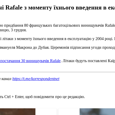
 Rafale з моменту їхнього введення в ек
о придбання 80 французьких багатоцільових винищувачів Rafale і
ницю, 3 грудня.
і літаки з моменту їхнього введення в експлуатацію у 2004 році.
Еммануеля Макрона до Дубая. Церемонія підписання угоди прохо
 постачання 30 винищувачів Rafale
. Літаки будуть поставлені Ка
ш канал
https://t.me/korrespondentnet
ь Ctrl + Enter, щоб повідомити про це редакцію.