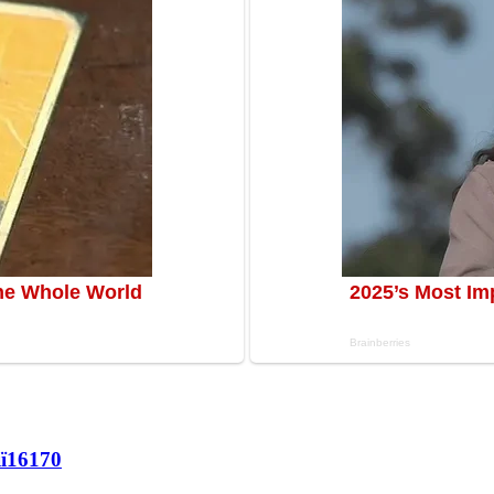
ї
16170