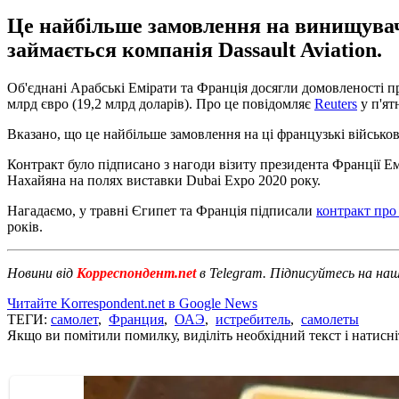
Це найбільше замовлення на винищувачі
займається компанія Dassault Aviation.
Об'єднані Арабські Емірати та Франція досягли домовленості пр
млрд євро (19,2 млрд доларів). Про це повідомляє
Reuters
у п'ят
Вказано, що це найбільше замовлення на ці французькі військов
Контракт було підписано з нагоди візиту президента Франції 
Нахайяна на полях виставки Dubai Expo 2020 року.
Нагадаємо, у травні Єгипет та Франція підписали
контракт про
років.
Новини від
Корреспондент.net
в Telegram. Підписуйтесь на на
Читайте Korrespondent.net в Google News
ТЕГИ:
самолет
,
Франция
,
ОАЭ
,
истребитель
,
самолеты
Якщо ви помітили помилку, виділіть необхідний текст і натисніт