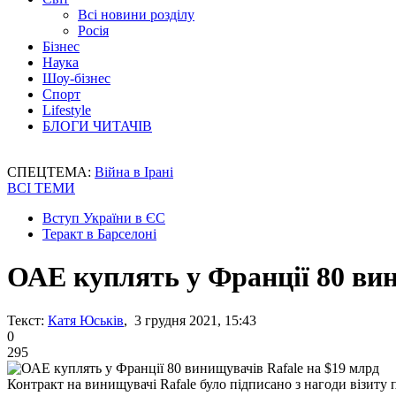
Всі новини розділу
Росія
Бізнес
Наука
Шоу-бізнес
Спорт
Lifestyle
БЛОГИ ЧИТАЧІВ
СПЕЦТЕМА:
Війна в Ірані
ВСІ ТЕМИ
Вступ України в ЄС
Теракт в Барселоні
ОАЕ куплять у Франції 80 вин
Текст:
Катя Юськів
, 3 грудня 2021, 15:43
0
295
Контракт на винищувачі Rafale було підписано з нагоди візит