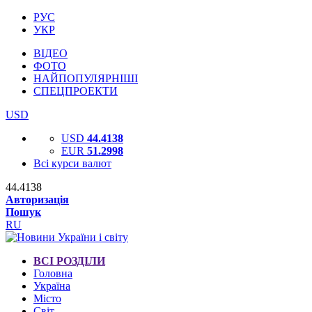
РУС
УКР
ВІДЕО
ФОТО
НАЙПОПУЛЯРНІШІ
СПЕЦПРОЕКТИ
USD
USD
44.4138
EUR
51.2998
Всі курси валют
44.4138
Авторизація
Пошук
RU
ВСІ РОЗДІЛИ
Головна
Україна
Місто
Світ