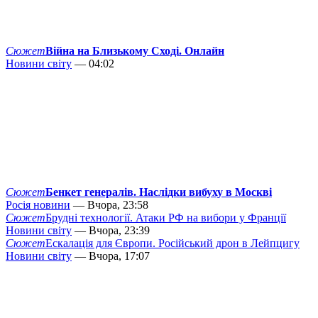
Сюжет
Війна на Близькому Сході. Онлайн
Новини світу
— 04:02
Сюжет
Бенкет генералів. Наслідки вибуху в Москві
Росія новини
— Вчора, 23:58
Сюжет
Брудні технології. Атаки РФ на вибори у Франції
Новини світу
— Вчора, 23:39
Сюжет
Ескалація для Європи. Російський дрон в Лейпцигу
Новини світу
— Вчора, 17:07