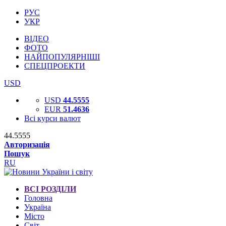
РУС
УКР
ВІДЕО
ФОТО
НАЙПОПУЛЯРНІШІ
СПЕЦПРОЕКТИ
USD
USD
44.5555
EUR
51.4636
Всі курси валют
44.5555
Авторизація
Пошук
RU
ВСІ РОЗДІЛИ
Головна
Україна
Місто
Світ