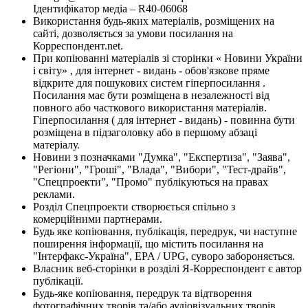
Ідентифікатор медіа – R40-06068
Використання будь-яких матеріалів, розміщених на
сайті, дозволяється за умови посилання на
Корреспондент.net.
При копіюванні матеріалів зі сторінки « Новини України
і світу» , для інтернет - видань - обов'язкове пряме
відкрите для пошукових систем гіперпосилання .
Посилання має бути розміщена в незалежності від
повного або часткового використання матеріалів.
Гіперпосилання ( для інтернет - видань) - повинна бути
розміщена в підзаголовку або в першому абзаці
матеріалу.
Новини з позначками "Думка", "Експертиза", "Заява",
"Регіони", "Гроші", "Влада", "Вибори", "Тест-драйв",
"Спецпроекти", "Промо" публікуються на правах
реклами.
Розділ Спецпроекти створюється спільно з
комерційними партнерами.
Будь яке копіювання, публікація, передрук, чи наступне
поширення інформації, що містить посилання на
"Інтерфакс-Україна", EPA / UPG, суворо забороняється.
Власник веб-сторінки в розділі Я-Корреспондент є автор
публікації.
Будь-яке копіювання, передрук та відтворення
фотографічних творів та/або аудіовізуальних творів