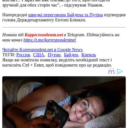
зручний для обох сторін час", - підсумував Ушаков.
Напередодні
швидкі переговори Байдена та Путіна
підтвердив
голова Держдепартаменту Ентоні Блінкен.
Новини від
Корреспондент.net
в Telegram. Підписуйтесь на
наш канал
https://t.me/korrespondentnet
Читайте Korrespondent.net в Google News
ТЕГИ:
Россия
,
США
,
Путин
,
Байден
,
Кремль
Якщо ви помітили помилку, виділіть необхідний текст і
натисніть Ctrl + Enter, щоб повідомити про це редакцію.