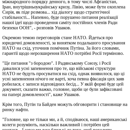
міжнародного порядку денного, в тому числі Афганістан,
Іран, внутрішньоукраїнську кризу, Лівію, може бути охоплена
Сирія, як піде розмова... хід діалогу щодо стратегічної
стабільності... Напевно, буде порушено питання реалізації
нашої ідеї щодо проведення саміту постійних членів Ради
безпеки ООН", - розповів Ушаков.
Окремою темою переговорів стане НАТО. Йдеться про
юридичні домовленості, за винятком подальшого просування
НАТО на схід, уточнив помічник Путіна. За його словами,
гарантії щодо нерозширення НАТО потрібні Росії терміново.
"Це питання "з бородою". І Радянському Союзу, і Росії
давалися усні запевнення про те, що військові структури
НАТО не будуть просуватися на схід, однак виявилося, що ці
усні запевнення нічого не варті, хоча певна фіксація цих заяв
робилася, є записи відповідних бесід... У якій формі буде цей
документ, сказати важко, головне, щоби це були зафіксовані
на папері домовленості", каже Ушаков.
Крім того, Путін та Байден можуть обговорити і становище на
ринку нафти.
"Головне, що не тільки ми, а й, сподіваюся, наші американські
колеги розуміють, наскільки важливий і потрібен цей
контакт... І зараз ми вже близькі до того, щоб погодити