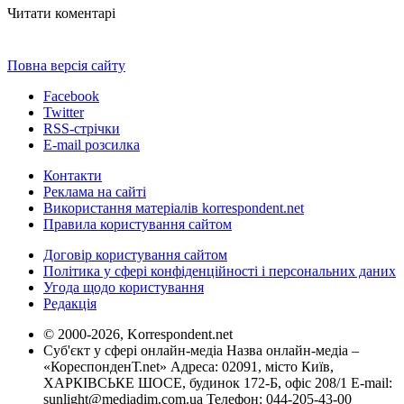
Читати коментарі
Повна версія сайту
Facebook
Twitter
RSS-стрічки
E-mail розсилка
Контакти
Реклама на сайті
Використання матеріалів korrespondent.net
Правила користування сайтом
Договір користування сайтом
Політика у сфері конфіденційності і персональних даних
Угода щодо користування
Редакція
© 2000-2026, Korrespondent.net
Суб'єкт у сфері онлайн-медіа Назва онлайн-медіа –
«КореспонденТ.net» Адреса: 02091, місто Київ,
ХАРКІВСЬКЕ ШОСЕ, будинок 172-Б, офіс 208/1 E-mail:
sunlight@mediadim.com.ua
Телефон: 044-205-43-00