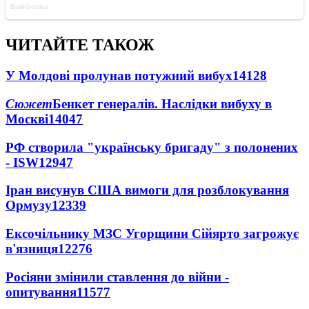
ЧИТАЙТЕ ТАКОЖ
У Молдові пролунав потужний вибух
14128
Сюжет
Бенкет генералів. Наслідки вибуху в
Москві
14047
РФ створила "українську бригаду" з полонених
- ISW
12947
Іран висунув США вимоги для розблокування
Ормузу
12339
Ексочільнику МЗС Угорщини Сійярто загрожує
в'язниця
12276
Росіяни змінили ставлення до війни -
опитування
11577