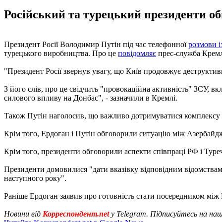
Російський та турецький президенти обг
Президент Росії Володимир Путін під час телефонної
розмови 
турецького виробництва. Про це
повідомляє
прес-служба Кремл
"Президент Росії звернув увагу, що Київ продовжує деструктивн
З його слів, про це свідчить "провокаційна активність" ЗСУ, вк
силового впливу на Донбас", - зазначили в Кремлі.
Також Путін наголосив, що важливо дотримуватися комплексу з
Крім того, Ердоган і Путін обговорили ситуацію між Азербайджа
Крім того, президенти обговорили аспекти співпраці РФ і Туреч
Президенти домовилися "дати вказівку відповідним відомствам 
наступного року".
Раніше Ердоган заявив про готовність стати посередником між
Новини від
Корреспондент.net
у Telegram. Підписуйтесь на на