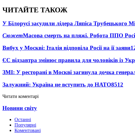
ЧИТАЙТЕ ТАКОЖ
У Білорусі засудили лідера Ляпіса Трубецького М
Сюжет
Масова смерть на пляжі. Робота ППО Росі
Вибух у Москві: Італія відповіла Росії на її заяви
1
ЄС відзавтра змінює правила для чоловіків із Ук
ЗМІ: У ресторані в Москві загинула дочка генера
Залужний: Україна не вступить до НАТО
8512
Читати коментарі
Новини світу
Останні
Популярні
Коментовані