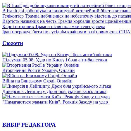
В Італії дві доби шукали викинутий лотерейний білет з виграш
Гелікоптер Трампа наблизився на небезпечну відстань до пасаж
Вартість названих на честь Трампа корбалів зросте щонайменш
Карні потролив Трампа після поламки телесуфлера
Іран погрожує бити по сусіднім країнам в разі нових атак США
Сюжети
Підсумки 05.08: Удар по Києву і брак антибалістики
Вторгнення Росії в Україну. Онлайн
Війна на Близькому Сході. Онлайн
Диверсія в Лейпцигу. Дрон біля українського літака
"Намагаються зламати Київ". Реакція Заходу на удар
ВИБІР РЕДАКТОРА