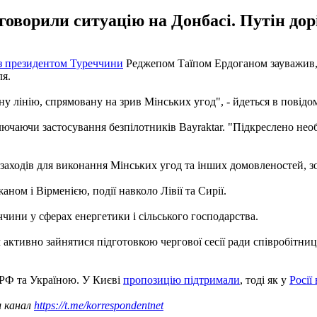
оворили ситуацію на Донбасі. Путін дор
із президентом Туреччини
Реджепом Таїпом Ердоганом зауважив, 
я.
у лінію, спрямовану на зрив Мінських угод", - йдеться в повідо
лючаючи застосування безпілотників Bayraktar. "Підкреслено необ
аходів для виконання Мінських угод та інших домовленостей, з
ном і Вірменією, події навколо Лівії та Сирії.
чини у сферах енергетики і сільського господарства.
активно зайнятися підготовкою чергової сесії ради співробітниц
 РФ та Україною. У Києві
пропозицію підтримали
, тоді як у
Росії
ш канал
https://t.me/korrespondentnet