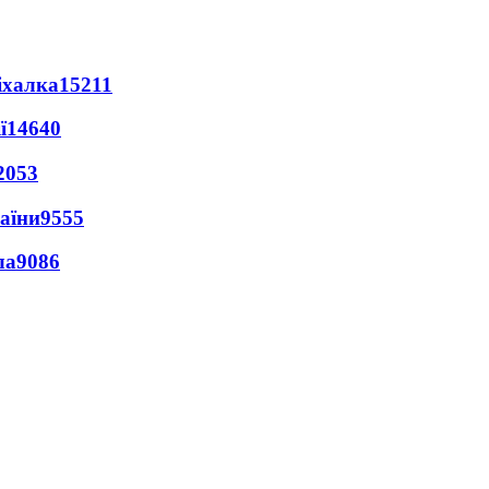
іхалка
15211
ї
14640
2053
раїни
9555
ла
9086