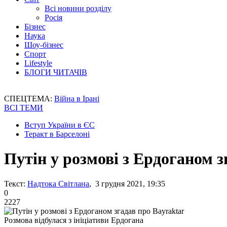
Всі новини розділу
Росія
Бізнес
Наука
Шоу-бізнес
Спорт
Lifestyle
БЛОГИ ЧИТАЧІВ
СПЕЦТЕМА:
Війна в Ірані
ВСІ ТЕМИ
Вступ України в ЄС
Теракт в Барселоні
Путін у розмові з Ердоганом з
Текст:
Надтока Світлана
, 3 грудня 2021, 19:35
0
2227
Розмова відбулася з ініціативи Ердогана