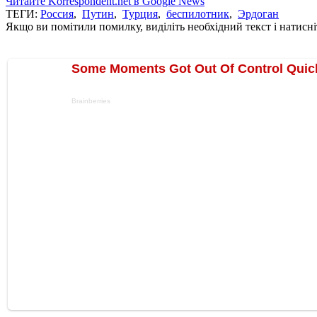
Читайте Korrespondent.net в Google News
ТЕГИ:
Россия
,
Путин
,
Турция
,
беспилотник
,
Эрдоган
Якщо ви помітили помилку, виділіть необхідний текст і натисніт