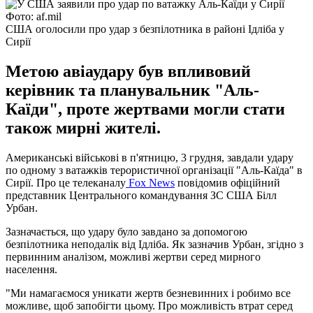
Фото: af.mil
США оголосили про удар з безпілотника в районі Ідліба у
Сирії
Метою авіаудару був впливовий
керівник та планувальник "Аль-
Каїди", проте жертвами могли стати
також мирні жителі.
Американські військові в п'ятницю, 3 грудня, завдали удару
по одному з ватажків терористичної організації "Аль-Каїда" в
Сирії. Про це телеканалу
Fox News
повідомив офіційний
представник Центрального командування ЗС США Білл
Урбан.
Зазначається, що удару було завдано за допомогою
безпілотника неподалік від Ідліба. Як зазначив Урбан, згідно з
первинним аналізом, можливі жертви серед мирного
населення.
"Ми намагаємося уникати жертв безневинних і робимо все
можливе, щоб запобігти цьому. Про можливість втрат серед