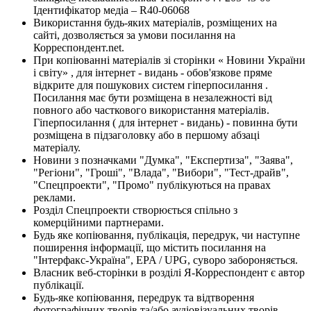
Ідентифікатор медіа – R40-06068
Використання будь-яких матеріалів, розміщених на
сайті, дозволяється за умови посилання на
Корреспондент.net.
При копіюванні матеріалів зі сторінки « Новини України
і світу» , для інтернет - видань - обов'язкове пряме
відкрите для пошукових систем гіперпосилання .
Посилання має бути розміщена в незалежності від
повного або часткового використання матеріалів.
Гіперпосилання ( для інтернет - видань) - повинна бути
розміщена в підзаголовку або в першому абзаці
матеріалу.
Новини з позначками "Думка", "Експертиза", "Заява",
"Регіони", "Гроші", "Влада", "Вибори", "Тест-драйв",
"Спецпроекти", "Промо" публікуються на правах
реклами.
Розділ Спецпроекти створюється спільно з
комерційними партнерами.
Будь яке копіювання, публікація, передрук, чи наступне
поширення інформації, що містить посилання на
"Інтерфакс-Україна", EPA / UPG, суворо забороняється.
Власник веб-сторінки в розділі Я-Корреспондент є автор
публікації.
Будь-яке копіювання, передрук та відтворення
фотографічних творів та/або аудіовізуальних творів