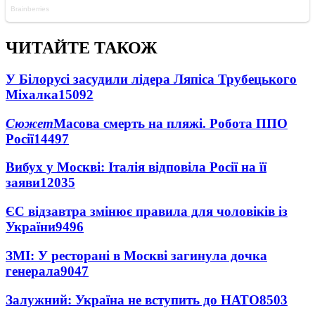
ЧИТАЙТЕ ТАКОЖ
У Білорусі засудили лідера Ляпіса Трубецького
Міхалка
15092
Сюжет
Масова смерть на пляжі. Робота ППО
Росії
14497
Вибух у Москві: Італія відповіла Росії на її
заяви
12035
ЄС відзавтра змінює правила для чоловіків із
України
9496
ЗМІ: У ресторані в Москві загинула дочка
генерала
9047
Залужний: Україна не вступить до НАТО
8503