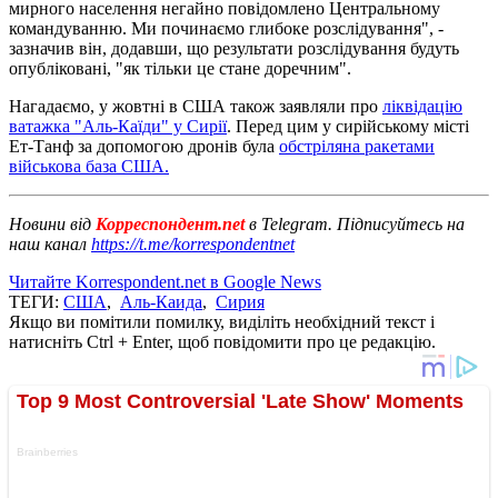
мирного населення негайно повідомлено Центральному
командуванню. Ми починаємо глибоке розслідування", -
зазначив він, додавши, що результати розслідування будуть
опубліковані, "як тільки це стане доречним".
Нагадаємо, у жовтні в США також заявляли про
ліквідацію
ватажка "Аль-Каїди" у Сирії
. Перед цим у сирійському місті
Ет-Танф за допомогою дронів була
обстріляна ракетами
військова база США.
Новини від
Корреспондент.net
в Telegram. Підписуйтесь на
наш канал
https://t.me/korrespondentnet
Читайте Korrespondent.net в Google News
ТЕГИ:
США
,
Аль-Каида
,
Сирия
Якщо ви помітили помилку, виділіть необхідний текст і
натисніть Ctrl + Enter, щоб повідомити про це редакцію.