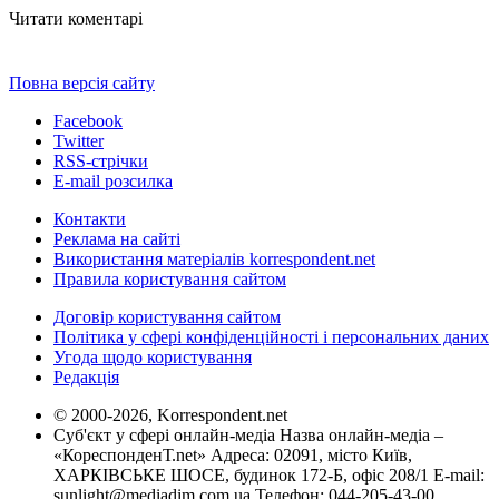
Читати коментарі
Повна версія сайту
Facebook
Twitter
RSS-стрічки
E-mail розсилка
Контакти
Реклама на сайті
Використання матеріалів korrespondent.net
Правила користування сайтом
Договір користування сайтом
Політика у сфері конфіденційності і персональних даних
Угода щодо користування
Редакція
© 2000-2026, Korrespondent.net
Суб'єкт у сфері онлайн-медіа Назва онлайн-медіа –
«КореспонденТ.net» Адреса: 02091, місто Київ,
ХАРКІВСЬКЕ ШОСЕ, будинок 172-Б, офіс 208/1 E-mail:
sunlight@mediadim.com.ua
Телефон: 044-205-43-00