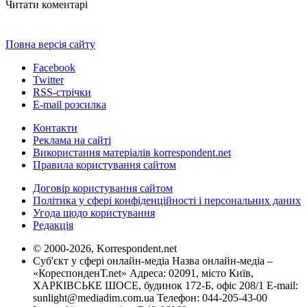
Читати коментарі
Повна версія сайту
Facebook
Twitter
RSS-стрічки
E-mail розсилка
Контакти
Реклама на сайті
Використання матеріалів korrespondent.net
Правила користування сайтом
Договір користування сайтом
Політика у сфері конфіденційності і персональних даних
Угода щодо користування
Редакція
© 2000-2026, Korrespondent.net
Суб'єкт у сфері онлайн-медіа Назва онлайн-медіа –
«КореспонденТ.net» Адреса: 02091, місто Київ,
ХАРКІВСЬКЕ ШОСЕ, будинок 172-Б, офіс 208/1 E-mail:
sunlight@mediadim.com.ua
Телефон: 044-205-43-00