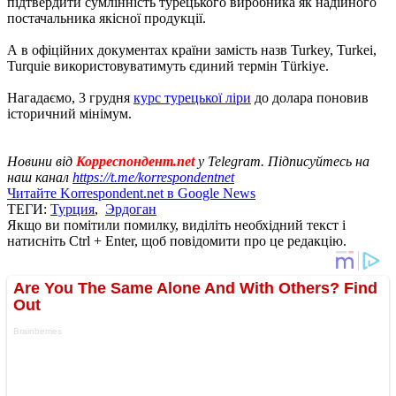
підтвердити сумлінність турецького виробника як надійного
постачальника якісної продукції.
А в офіційних документах країни замість назв Turkey, Turkei,
Turquie використовуватимуть єдиний термін Türkiye.
Нагадаємо, 3 грудня
курс турецької ліри
до долара поновив
історичний мінімум.
Новини від
Корреспондент.net
у Telegram. Підписуйтесь на
наш канал
https://t.me/korrespondentnet
Читайте Korrespondent.net в Google News
ТЕГИ:
Турция
,
Эрдоган
Якщо ви помітили помилку, виділіть необхідний текст і
натисніть Ctrl + Enter, щоб повідомити про це редакцію.