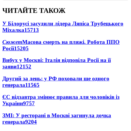
ЧИТАЙТЕ ТАКОЖ
У Білорусі засудили лідера Ляпіса Трубецького
Міхалка
15713
Сюжет
Масова смерть на пляжі. Робота ППО
Росії
15205
Вибух у Москві: Італія відповіла Росії на її
заяви
12152
Другий за день: у РФ поховали ще одного
генерала
11565
ЄС відзавтра змінює правила для чоловіків із
України
9757
ЗМІ: У ресторані в Москві загинула дочка
генерала
9204