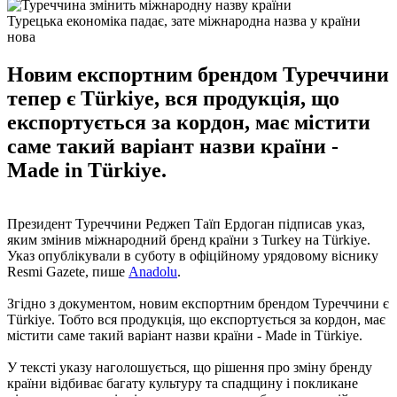
Турецька економіка падає, зате міжнародна назва у країни
нова
Новим експортним брендом Туреччини
тепер є Türkiye, вся продукція, що
експортується за кордон, має містити
саме такий варіант назви країни -
Made in Türkiye.
Президент Туреччини Реджеп Таїп Ердоган підписав указ,
яким змінив міжнародний бренд країни з Turkey на Türkiye.
Указ опублікували в суботу в офіційному урядовому віснику
Resmi Gazete, пише
Anadolu
.
Згідно з документом, новим експортним брендом Туреччини є
Türkiye. Тобто вся продукція, що експортується за кордон, має
містити саме такий варіант назви країни - Made in Türkiye.
У тексті указу наголошується, що рішення про зміну бренду
країни відбиває багату культуру та спадщину і покликане