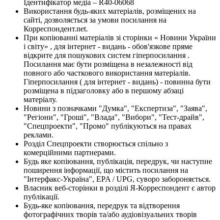
Ідентифікатор медіа – R40-06068
Використання будь-яких матеріалів, розміщених на
сайті, дозволяється за умови посилання на
Корреспондент.net.
При копіюванні матеріалів зі сторінки « Новини України
і світу» , для інтернет - видань - обов'язкове пряме
відкрите для пошукових систем гіперпосилання .
Посилання має бути розміщена в незалежності від
повного або часткового використання матеріалів.
Гіперпосилання ( для інтернет - видань) - повинна бути
розміщена в підзаголовку або в першому абзаці
матеріалу.
Новини з позначками "Думка", "Експертиза", "Заява",
"Регіони", "Гроші", "Влада", "Вибори", "Тест-драйв",
"Спецпроекти", "Промо" публікуються на правах
реклами.
Розділ Спецпроекти створюється спільно з
комерційними партнерами.
Будь яке копіювання, публікація, передрук, чи наступне
поширення інформації, що містить посилання на
"Інтерфакс-Україна", EPA / UPG, суворо забороняється.
Власник веб-сторінки в розділі Я-Корреспондент є автор
публікації.
Будь-яке копіювання, передрук та відтворення
фотографічних творів та/або аудіовізуальних творів