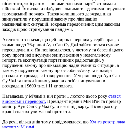
після того, як її разом із іншими членами партії затримали
військові. Їх визнали підбурювальними та здатними порушити
громадський порядок. Також колишнього держрадника
звинуватили у порушенні закону про ліквідацію
надзвичайних ситуацій, зокрема передбачених цим законом
заходів щодо стримування пандемії.
Агентство зазначає, що цей вирок є першим у серії справ, за
якими щодо 76-річної Аун Сан Су Джі здійснюється судове
переслідування. Як повідомлялося, у лютому та березні цього
року проти неї висунули звинувачення у нелегальному
імпорті та експлуатації портативних радіостанцій, у
порушенні закону про ліквідацію надзвичайних ситуацій, а
також у порушенні закону про засоби зв'язку та в намірі
розпалити громадські заворушення. У червні щодо Аун Сан
Су Чжі та низки інших урядових осіб звинуватили в
розкраданні $600 тис. і 11 кг золота.
Нагадаємо, у М'янмі в ніч проти 1 лютого цього року
стався
військовий переворот.
Президент країни Мін В'їн та прем'єр-
міністр Аун Сан Су Чжі були взяті під варту. Після цього у
країні спалахнули масові протести.
До речі, кілька днів тому повідомлялося, що
Хунта розстріляла
натовп у М'янмі.