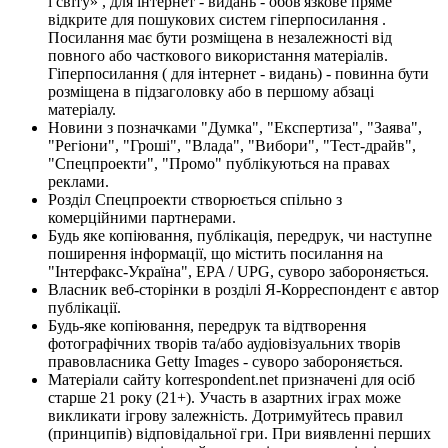
і світу» , для інтернет - видань - обов'язкове пряме
відкрите для пошукових систем гіперпосилання .
Посилання має бути розміщена в незалежності від
повного або часткового використання матеріалів.
Гіперпосилання ( для інтернет - видань) - повинна бути
розміщена в підзаголовку або в першому абзаці
матеріалу.
Новини з позначками "Думка", "Експертиза", "Заява",
"Регіони", "Гроші", "Влада", "Вибори", "Тест-драйв",
"Спецпроекти", "Промо" публікуються на правах
реклами.
Розділ Спецпроекти створюється спільно з
комерційними партнерами.
Будь яке копіювання, публікація, передрук, чи наступне
поширення інформації, що містить посилання на
"Інтерфакс-Україна", EPA / UPG, суворо забороняється.
Власник веб-сторінки в розділі Я-Корреспондент є автор
публікації.
Будь-яке копіювання, передрук та відтворення
фотографічних творів та/або аудіовізуальних творів
правовласника Getty Images - суворо забороняється.
Матеріали сайту korrespondent.net призначені для осіб
старше 21 року (21+). Участь в азартних іграх може
викликати ігрову залежність. Дотримуйтесь правил
(принципів) відповідальної гри. При виявленні перших