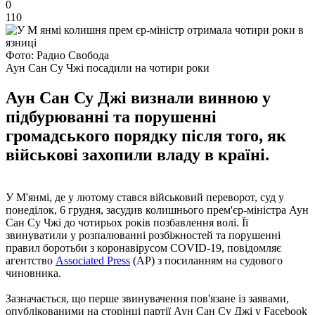
0
110
Фото: Радио Свобода
Аун Сан Су Чжі посадили на чотири роки
Аун Сан Су Джі визнали винною у
підбурюванні та порушенні
громадського порядку після того, як
військові захопили владу в країні.
У М'янмі, де у лютому стався військовий переворот, суд у
понеділок, 6 грудня, засудив колишнього прем'єр-міністра Аун
Сан Су Чжі до чотирьох років позбавлення волі. Її
звинуватили у розпалюванні розбіжностей та порушенні
правил боротьби з коронавірусом COVID-19, повідомляє
агентство
Associated Press
(AP) з посиланням на судового
чиновника.
Зазначається, що перше звинувачення пов'язане із заявами,
опублікованими на сторінці партії Аун Сан Су Джі у Facebook