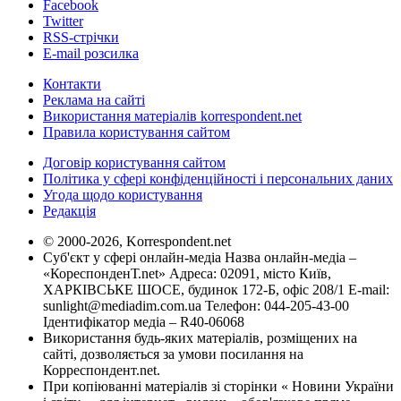
Facebook
Twitter
RSS-стрічки
E-mail розсилка
Контакти
Реклама на сайті
Використання матеріалів korrespondent.net
Правила користування сайтом
Договір користування сайтом
Політика у сфері конфіденційності і персональних даних
Угода щодо користування
Редакція
© 2000-2026, Korrespondent.net
Суб'єкт у сфері онлайн-медіа Назва онлайн-медіа –
«КореспонденТ.net» Адреса: 02091, місто Київ,
ХАРКІВСЬКЕ ШОСЕ, будинок 172-Б, офіс 208/1 E-mail:
sunlight@mediadim.com.ua
Телефон: 044-205-43-00
Ідентифікатор медіа – R40-06068
Використання будь-яких матеріалів, розміщених на
сайті, дозволяється за умови посилання на
Корреспондент.net.
При копіюванні матеріалів зі сторінки « Новини України