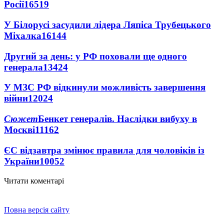
Росії
16519
У Білорусі засудили лідера Ляпіса Трубецького
Міхалка
16144
Другий за день: у РФ поховали ще одного
генерала
13424
У МЗС РФ відкинули можливість завершення
війни
12024
Сюжет
Бенкет генералів. Наслідки вибуху в
Москві
11162
ЄС відзавтра змінює правила для чоловіків із
України
10052
Читати коментарі
Повна версія сайту