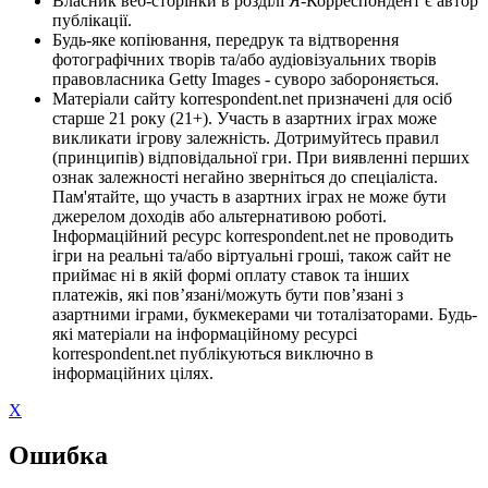
Власник веб-сторінки в розділі Я-Корреспондент є автор
публікації.
Будь-яке копіювання, передрук та відтворення
фотографічних творів та/або аудіовізуальних творів
правовласника Getty Images - суворо забороняється.
Матеріали сайту korrespondent.net призначені для осіб
старше 21 року (21+). Участь в азартних іграх може
викликати ігрову залежність. Дотримуйтесь правил
(принципів) відповідальної гри. При виявленні перших
ознак залежності негайно зверніться до спеціаліста.
Пам'ятайте, що участь в азартних іграх не може бути
джерелом доходів або альтернативою роботі.
Інформаційний ресурс korrespondent.net не проводить
ігри на реальні та/або віртуальні гроші, також сайт не
приймає ні в якій формі оплату ставок та інших
платежів, які пов’язані/можуть бути пов’язані з
азартними іграми, букмекерами чи тоталізаторами. Будь-
які матеріали на інформаційному ресурсі
korrespondent.net публікуються виключно в
інформаційних цілях.
X
Ошибка