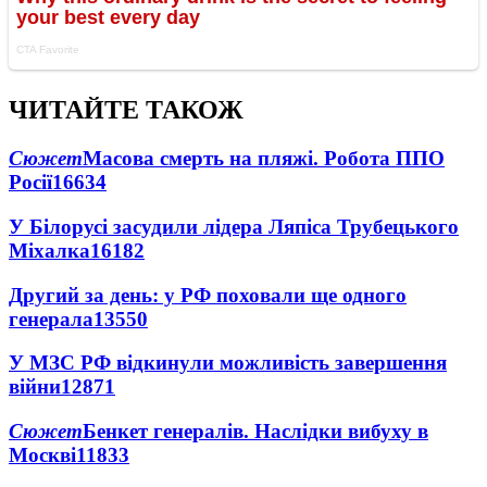
ЧИТАЙТЕ ТАКОЖ
Сюжет
Масова смерть на пляжі. Робота ППО
Росії
16634
У Білорусі засудили лідера Ляпіса Трубецького
Міхалка
16182
Другий за день: у РФ поховали ще одного
генерала
13550
У МЗС РФ відкинули можливість завершення
війни
12871
Сюжет
Бенкет генералів. Наслідки вибуху в
Москві
11833