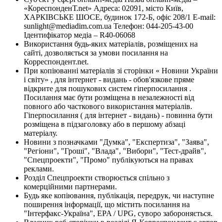
«КореспонденТ.net» Адреса: 02091, місто Київ,
ХАРКІВСЬКЕ ШОСЕ, будинок 172-Б, офіс 208/1 E-mail:
sunlight@mediadim.com.ua
Телефон: 044-205-43-00
Ідентифікатор медіа – R40-06068
Використання будь-яких матеріалів, розміщених на
сайті, дозволяється за умови посилання на
Корреспондент.net.
При копіюванні матеріалів зі сторінки « Новини України
і світу» , для інтернет - видань - обов'язкове пряме
відкрите для пошукових систем гіперпосилання .
Посилання має бути розміщена в незалежності від
повного або часткового використання матеріалів.
Гіперпосилання ( для інтернет - видань) - повинна бути
розміщена в підзаголовку або в першому абзаці
матеріалу.
Новини з позначками "Думка", "Експертиза", "Заява",
"Регіони", "Гроші", "Влада", "Вибори", "Тест-драйв",
"Спецпроекти", "Промо" публікуються на правах
реклами.
Розділ Спецпроекти створюється спільно з
комерційними партнерами.
Будь яке копіювання, публікація, передрук, чи наступне
поширення інформації, що містить посилання на
"Інтерфакс-Україна", EPA / UPG, суворо забороняється.