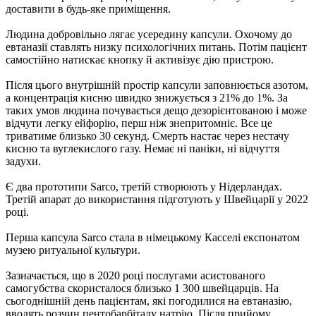
доставити в будь-яке приміщення.
Людина добровільно лягає усередину капсули. Охочому до
евтаназії ставлять низку психологічних питань. Потім пацієнт
самостійно натискає кнопку й активізує дію пристрою.
Після цього внутрішній простір капсули заповнюється азотом,
а концентрація кисню швидко знижується з 21% до 1%. За
таких умов людина почувається дещо дезорієнтованою і може
відчути легку ейфорію, перш ніж знепритомніє. Все це
триватиме близько 30 секунд. Смерть настає через нестачу
кисню та вуглекислого газу. Немає ні паніки, ні відчуття
задухи.
Є два прототипи Sarco, третій створюють у Нідерландах.
Третій апарат до використання підготують у Швейцарії у 2022
році.
Перша капсула Sarco стала в німецькому Касселі експонатом
музею ритуальної культури.
Зазначається, що в 2020 році послугами асистованого
самогубства скористалося близько 1 300 швейцарців. На
сьогоднішній день пацієнтам, які погодилися на евтаназію,
вводять розчин пентобарбіталу натрію. Після прийому