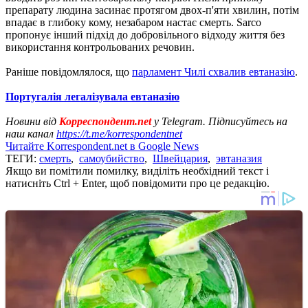
препарату людина засинає протягом двох-п'яти хвилин, потім
впадає в глибоку кому, незабаром настає смерть. Sarco
пропонує інший підхід до добровільного відходу життя без
використання контрольованих речовин.
Раніше повідомлялося, що
парламент Чилі схвалив евтаназію
.
Португалія легалізувала евтаназію
Новини від
Корреспондент.net
у Telegram. Підписуйтесь на
наш канал
https://t.me/korrespondentnet
Читайте Korrespondent.net в Google News
ТЕГИ:
смерть
,
самоубийство
,
Швейцария
,
эвтаназия
Якщо ви помітили помилку, виділіть необхідний текст і
натисніть Ctrl + Enter, щоб повідомити про це редакцію.