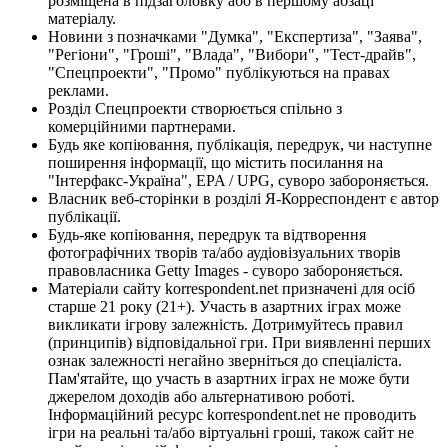
розміщена в підзаголовку або в першому абзаці
матеріалу.
Новини з позначками "Думка", "Експертиза", "Заява",
"Регіони", "Гроші", "Влада", "Вибори", "Тест-драйв",
"Спецпроекти", "Промо" публікуються на правах
реклами.
Розділ Спецпроекти створюється спільно з
комерційними партнерами.
Будь яке копіювання, публікація, передрук, чи наступне
поширення інформації, що містить посилання на
"Інтерфакс-Україна", EPA / UPG, суворо забороняється.
Власник веб-сторінки в розділі Я-Корреспондент є автор
публікації.
Будь-яке копіювання, передрук та відтворення
фотографічних творів та/або аудіовізуальних творів
правовласника Getty Images - суворо забороняється.
Матеріали сайту korrespondent.net призначені для осіб
старше 21 року (21+). Участь в азартних іграх може
викликати ігрову залежність. Дотримуйтесь правил
(принципів) відповідальної гри. При виявленні перших
ознак залежності негайно зверніться до спеціаліста.
Пам'ятайте, що участь в азартних іграх не може бути
джерелом доходів або альтернативою роботі.
Інформаційний ресурс korrespondent.net не проводить
ігри на реальні та/або віртуальні гроші, також сайт не