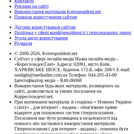
Контакти
Реклама на сайті
Використання матеріалів korrespondent.net
Правила користування сайтом
Договір користування сайтом
Політика у сфері конфіденційності і персональних даних
Угода щодо користування
Редакція
© 2000-2026, Korrespondent.net
Суб'єкт у сфері онлайн-медіа Назва онлайн-медіа –
«КореспонденТ.net» Адреса: 02091, місто Київ,
ХАРКІВСЬКЕ ШОСЕ, будинок 172-Б, офіс 208/1 E-mail:
sunlight@mediadim.com.ua
Телефон: 044-205-43-00
Ідентифікатор медіа – R40-06068
Використання будь-яких матеріалів, розміщених на
сайті, дозволяється за умови посилання на
Корреспондент.net.
При копіюванні матеріалів зі сторінки « Новини України
і світу» , для інтернет - видань - обов'язкове пряме
відкрите для пошукових систем гіперпосилання .
Посилання має бути розміщена в незалежності від
повного або часткового використання матеріалів.
Гіперпосилання ( для інтернет - видань) - повинна бути