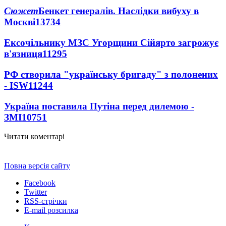
Сюжет
Бенкет генералів. Наслідки вибуху в
Москві
13734
Ексочільнику МЗС Угорщини Сійярто загрожує
в'язниця
11295
РФ створила "українську бригаду" з полонених
- ISW
11244
Україна поставила Путіна перед дилемою -
ЗМІ
10751
Читати коментарі
Повна версія сайту
Facebook
Twitter
RSS-стрічки
E-mail розсилка