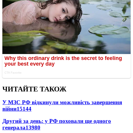
ЧИТАЙТЕ ТАКОЖ
У МЗС РФ відкинули можливість завершення
війни
15144
Другий за день: у РФ поховали ще одного
генерала
13980