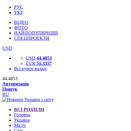
РУС
УКР
ВІДЕО
ФОТО
НАЙПОПУЛЯРНІШІ
СПЕЦПРОЕКТИ
USD
USD
44.4853
EUR
51.3357
Всі курси валют
44.4853
Авторизація
Пошук
RU
ВСІ РОЗДІЛИ
Головна
Україна
Місто
Світ