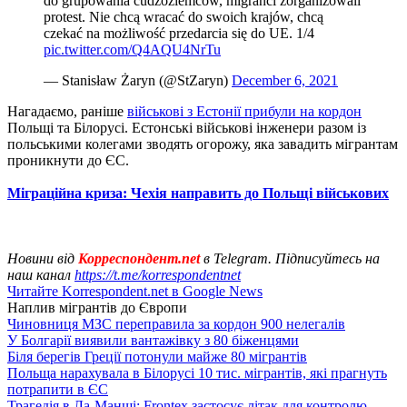
do grupowania cudzoziemców, migranci zorganizowali
protest. Nie chcą wracać do swoich krajów, chcą
czekać na możliwość przedarcia się do UE. 1/4
pic.twitter.com/Q4AQU4NrTu
— Stanisław Żaryn (@StZaryn)
December 6, 2021
Нагадаємо, раніше
військові з Естонії прибули на кордон
Польщі та Білорусі. Естонські військові інженери разом із
польськими колегами зводять огорожу, яка завадить мігрантам
проникнути до ЄС.
Міграційна криза: Чехія направить до Польщі військових
Новини від
Корреспондент.net
в Telegram. Підписуйтесь на
наш канал
https://t.me/korrespondentnet
Читайте Korrespondent.net в Google News
Наплив мігрантів до Європи
Чиновниця МЗС переправила за кордон 900 нелегалів
У Болгарії виявили вантажівку з 80 біженцями
Біля берегів Греції потонули майже 80 мігрантів
Польща нарахувала в Білорусі 10 тис. мігрантів, які прагнуть
потрапити в ЄС
Трагедія в Ла-Манші: Frontex застосує літак для контролю