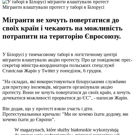
Мігранти влаштували протест у таборі в Білорусі
Мігранти не хочуть повертатися до
своїх країн і чекають на можливість
потрапити на територію Євросоюзу.
У Білорусі у тимчасовому таборі в логістичному центрі
мігранти влаштували акцію протесту. Про це повідомляє прес-
секретар міністра-координатора польських спецслужб
Станіслав Жарін у Twitter у понеділок, 6 грудня.
"На складах, які використовуються білоруськими службами
для притулку іноземців, мігранти організували акцію
протесту. Вони не хочуть повертатися до своїх країн, а хочуть
дочекатися можливості прорватися до ЄС", - написав Жарін.
Він додав, що у протесті взяли участь і діти.
Протестувальники кричали: "Ми не хочемо їхати додому, ми
хочемо їхати до Європи".
W magazynach, które służby białoruskie wykorzystują