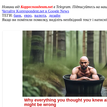
Новини від
Корреспондент.net
в Telegram. Підписуйтесь на на
Читайте Korrespondent.net в Google News
ТЕГИ:
банк
,
евро
,
валюта
,
дизайн
Якщо ви помітили помилку, виділіть необхідний текст і натисніт