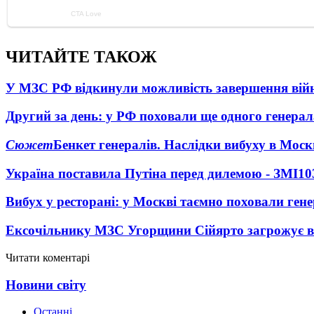
ЧИТАЙТЕ ТАКОЖ
У МЗС РФ відкинули можливість завершення вій
Другий за день: у РФ поховали ще одного генерал
Сюжет
Бенкет генералів. Наслідки вибуху в Моск
Україна поставила Путіна перед дилемою - ЗМІ
10
Вибух у ресторані: у Москві таємно поховали ген
Ексочільнику МЗС Угорщини Сійярто загрожує в
Читати коментарі
Новини світу
Останні