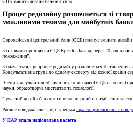
ЄЦБ змінить дизайн банкнот євро
Процес редизайну розпочнеться зі створе
можливими темами для майбутніх банкн
Європейський центральний банк (ЄЦБ) планує змінити дизайн б
За словами президента ЄЦБ Крістін Лагард, через 20 років наст
походження".
Зазначається, що процес редизайну розпочнеться зі створення ф
Консультативна група по одному експерту від кожної країни єв
Члени консультативної групи вже призначені ЄЦБ на основі проп
науки, образотворче мистецтво та технології.
Сучасний дизайн банкнот євро заснований на темі "епох та сти
Раніше повідомлялося, що турецька
ліра зміцнилася після пові
У ПАР впала національна валюта