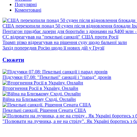
Популярні
Коментовані
США перехопили понад 50 суден після відновлення блокади Ір
Пентагон придбає лазери для боротьби з дронами на $400 млн -
ЄС відреагував на "пекельні санкції" США проти Росії
Трамп різко відреагував на рішення суду щодо бальної зали
Захід попередив Росію щодо її нових дій у Грузії
Сюжети
Підсумки 07.08: "Пекельні" санкції і "парад" дронів
Вторгнення Росії в Україну. Онлайн
Війна на Близькому Сході. Онлайн
Пекельні санкції. Рішення Сената США
"Полювати на лучника, а не на стрілу". Як Україні боротись з 