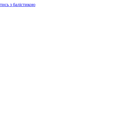
отись з балістикою