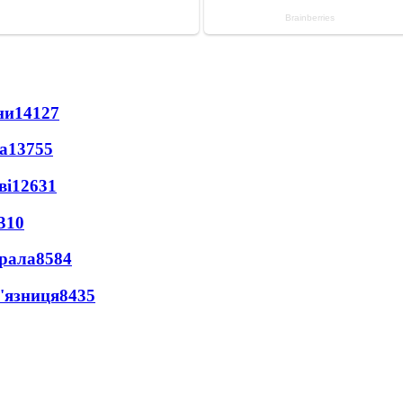
ни
14127
а
13755
ві
12631
310
ерала
8584
'язниця
8435