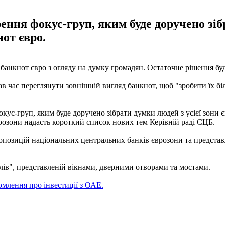
ння фокус-груп, яким буде доручено зібр
от євро.
анкнот євро з огляду на думку громадян. Остаточне рішення буд
ав час переглянути зовнішній вигляд банкнот, щоб "зробити їх бі
окус-груп, яким буде доручено зібрати думки людей з усієї зони
розони надасть короткий список нових тем Керівній раді ЄЦБ.
озицій національних центральних банків єврозони та представляют
лів", представленій вікнами, дверними отворами та мостами.
домлення про інвестиції з ОАЕ.