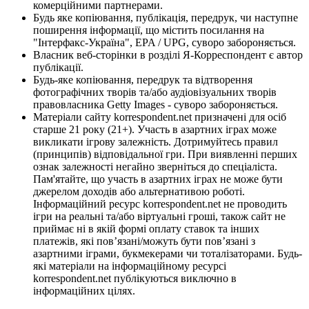
комерційними партнерами.
Будь яке копіювання, публікація, передрук, чи наступне
поширення інформації, що містить посилання на
"Інтерфакс-Україна", EPA / UPG, суворо забороняється.
Власник веб-сторінки в розділі Я-Корреспондент є автор
публікації.
Будь-яке копіювання, передрук та відтворення
фотографічних творів та/або аудіовізуальних творів
правовласника Getty Images - суворо забороняється.
Матеріали сайту korrespondent.net призначені для осіб
старше 21 року (21+). Участь в азартних іграх може
викликати ігрову залежність. Дотримуйтесь правил
(принципів) відповідальної гри. При виявленні перших
ознак залежності негайно зверніться до спеціаліста.
Пам'ятайте, що участь в азартних іграх не може бути
джерелом доходів або альтернативою роботі.
Інформаційний ресурс korrespondent.net не проводить
ігри на реальні та/або віртуальні гроші, також сайт не
приймає ні в якій формі оплату ставок та інших
платежів, які пов’язані/можуть бути пов’язані з
азартними іграми, букмекерами чи тоталізаторами. Будь-
які матеріали на інформаційному ресурсі
korrespondent.net публікуються виключно в
інформаційних цілях.