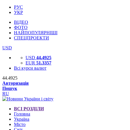
РУС
УКР
ВІДЕО
ФОТО
НАЙПОПУЛЯРНІШІ
СПЕЦПРОЕКТИ
USD
USD
44.4925
EUR
51.3357
Всі курси валют
44.4925
Авторизація
Пошук
RU
ВСІ РОЗДІЛИ
Головна
Україна
Місто
Світ