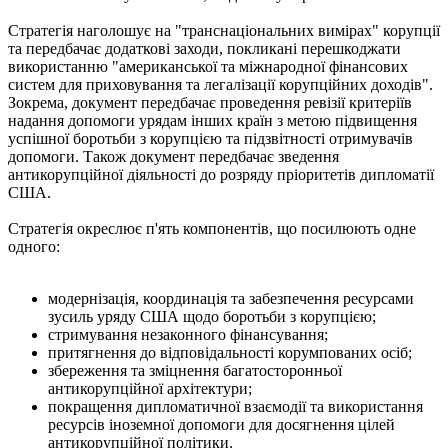
Стратегія наголошує на "транснаціональних вимірах" корупції
та передбачає додаткові заходи, покликані перешкоджати
використанню "американської та міжнародної фінансових
систем для приховування та легалізації корупційних доходів".
Зокрема, документ передбачає проведення ревізії критеріїв
надання допомоги урядам інших країн з метою підвищення
успішної боротьби з корупцією та підзвітності отримувачів
допомоги. Також документ передбачає зведення
антикорупційної діяльності до розряду пріоритетів дипломатії
США.
Стратегія окреслює п'ять компонентів, що посилюють одне
одного:
модернізація, координація та забезпечення ресурсами
зусиль уряду США щодо боротьби з корупцією;
стримування незаконного фінансування;
притягнення до відповідальності корумпованих осіб;
збереження та зміцнення багатосторонньої
антикорупційної архітектури;
покращення дипломатичної взаємодії та використання
ресурсів іноземної допомоги для досягнення цілей
антикорупційної політики.