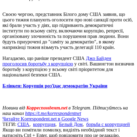
Своєю чергою, представник Білого дому США заявив, що
цього тижня планують оголосити про нові санкції проти осіб,
які брали участь у діях, що підривають демократичні
інститути по всьому світу, включаючи корупцію, репресії,
організовану злочинність та порушення прав людини. Вони
будуть приурочені до "саміту за демократію", в якому
наприкінці тижня візьмуть участь делегації 110 країн.
Нагадаємо, що раніше президент США
Джо Байден
проголосив боротьбу з корупцією
у світі. Вашингтон визначив
боротьбу з корупцією у всьому світі пріоритетом для
національної безпеки США.
Блінкен: Корупція роз'їдає демократію України
Новини від
Корреспондент.net
в Telegram. Підписуйтесь на
наш канал
https://t.me/korrespondentnet
Читайте Korrespondent.net в Google News
ТЕГИ:
США
,
коррупция
,
Белый Дом
,
борьба с коррупцией
Якщо ви помітили помилку, виділіть необхідний текст і
натисніть Ctrl + Enter, щоб повідомити про це редакцію.