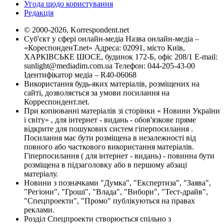
Угода щодо користування
Редакція
© 2000-2026, Korrespondent.net
Суб'єкт у сфері онлайн-медіа Назва онлайн-медіа –
«КореспонденТ.net» Адреса: 02091, місто Київ,
ХАРКІВСЬКЕ ШОСЕ, будинок 172-Б, офіс 208/1 E-mail:
sunlight@mediadim.com.ua
Телефон: 044-205-43-00
Ідентифікатор медіа – R40-06068
Використання будь-яких матеріалів, розміщених на
сайті, дозволяється за умови посилання на
Корреспондент.net.
При копіюванні матеріалів зі сторінки « Новини України
і світу» , для інтернет - видань - обов'язкове пряме
відкрите для пошукових систем гіперпосилання .
Посилання має бути розміщена в незалежності від
повного або часткового використання матеріалів.
Гіперпосилання ( для інтернет - видань) - повинна бути
розміщена в підзаголовку або в першому абзаці
матеріалу.
Новини з позначками "Думка", "Експертиза", "Заява",
"Регіони", "Гроші", "Влада", "Вибори", "Тест-драйв",
"Спецпроекти", "Промо" публікуються на правах
реклами.
Розділ Спецпроекти створюється спільно з