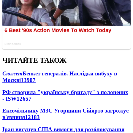
ЧИТАЙТЕ ТАКОЖ
Сюжет
Бенкет генералів. Наслідки вибуху в
Москві
13907
РФ створила "українську бригаду" з полонених
- ISW
12657
Ексочільнику МЗС Угорщини Сійярто загрожує
в'язниця
12183
Іран висунув США вимоги для розблокування