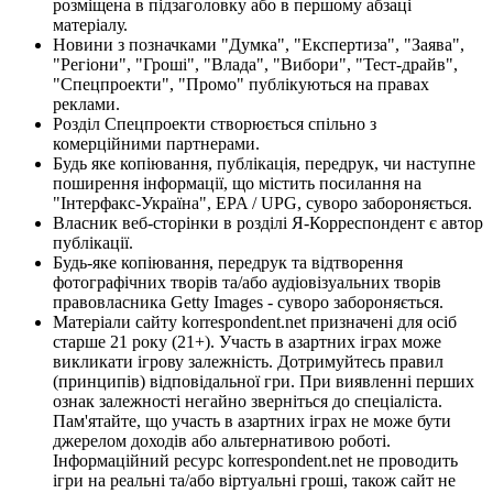
розміщена в підзаголовку або в першому абзаці
матеріалу.
Новини з позначками "Думка", "Експертиза", "Заява",
"Регіони", "Гроші", "Влада", "Вибори", "Тест-драйв",
"Спецпроекти", "Промо" публікуються на правах
реклами.
Розділ Спецпроекти створюється спільно з
комерційними партнерами.
Будь яке копіювання, публікація, передрук, чи наступне
поширення інформації, що містить посилання на
"Інтерфакс-Україна", EPA / UPG, суворо забороняється.
Власник веб-сторінки в розділі Я-Корреспондент є автор
публікації.
Будь-яке копіювання, передрук та відтворення
фотографічних творів та/або аудіовізуальних творів
правовласника Getty Images - суворо забороняється.
Матеріали сайту korrespondent.net призначені для осіб
старше 21 року (21+). Участь в азартних іграх може
викликати ігрову залежність. Дотримуйтесь правил
(принципів) відповідальної гри. При виявленні перших
ознак залежності негайно зверніться до спеціаліста.
Пам'ятайте, що участь в азартних іграх не може бути
джерелом доходів або альтернативою роботі.
Інформаційний ресурс korrespondent.net не проводить
ігри на реальні та/або віртуальні гроші, також сайт не