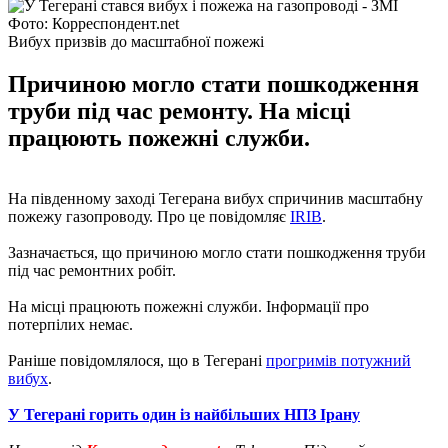
Фото: Корреспондент.net
Вибух призвів до масштабної пожежі
Причиною могло стати пошкодження
труби під час ремонту. На місці
працюють пожежні служби.
На південному заході Тегерана вибух спричинив масштабну
пожежу газопроводу. Про це повідомляє
IRIB
.
Зазначається, що причиною могло стати пошкодження труби
під час ремонтних робіт.
На місці працюють пожежні служби. Інформації про
потерпілих немає.
Раніше повідомлялося, що в Тегерані
прогримів потужний
вибух
.
У Тегерані горить один із найбільших НПЗ Ірану