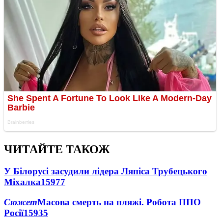
ЧИТАЙТЕ ТАКОЖ
У Білорусі засудили лідера Ляпіса Трубецького
Міхалка
15977
Сюжет
Масова смерть на пляжі. Робота ППО
Росії
15935