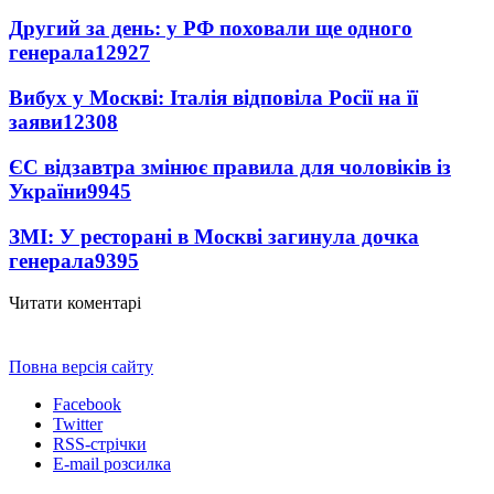
Другий за день: у РФ поховали ще одного
генерала
12927
Вибух у Москві: Італія відповіла Росії на її
заяви
12308
ЄС відзавтра змінює правила для чоловіків із
України
9945
ЗМІ: У ресторані в Москві загинула дочка
генерала
9395
Читати коментарі
Повна версія сайту
Facebook
Twitter
RSS-стрічки
E-mail розсилка