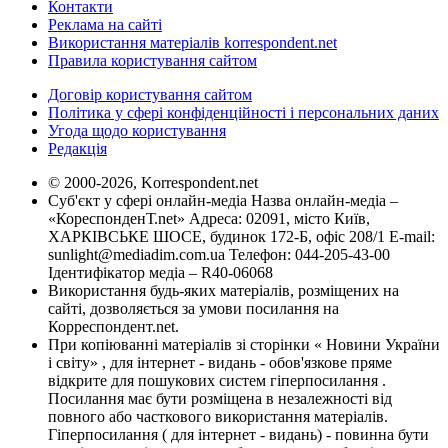
Контакти
Реклама на сайті
Використання матеріалів korrespondent.net
Правила користування сайтом
Договір користування сайтом
Політика у сфері конфіденційності і персональних даних
Угода щодо користування
Редакція
© 2000-2026, Korrespondent.net
Суб'єкт у сфері онлайн-медіа Назва онлайн-медіа –
«КореспонденТ.net» Адреса: 02091, місто Київ,
ХАРКІВСЬКЕ ШОСЕ, будинок 172-Б, офіс 208/1 E-mail:
sunlight@mediadim.com.ua
Телефон: 044-205-43-00
Ідентифікатор медіа – R40-06068
Використання будь-яких матеріалів, розміщених на
сайті, дозволяється за умови посилання на
Корреспондент.net.
При копіюванні матеріалів зі сторінки « Новини України
і світу» , для інтернет - видань - обов'язкове пряме
відкрите для пошукових систем гіперпосилання .
Посилання має бути розміщена в незалежності від
повного або часткового використання матеріалів.
Гіперпосилання ( для інтернет - видань) - повинна бути