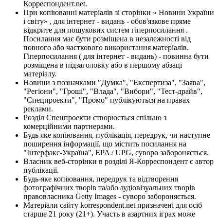
Корреспондент.net.
При копіюванні матеріалів зі сторінки « Новини України
і світу» , для інтернет - видань - обов'язкове пряме
відкрите для пошукових систем гіперпосилання .
Посилання має бути розміщена в незалежності від
повного або часткового використання матеріалів.
Гіперпосилання ( для інтернет - видань) - повинна бути
розміщена в підзаголовку або в першому абзаці
матеріалу.
Новини з позначками "Думка", "Експертиза", "Заява",
"Регіони", "Гроші", "Влада", "Вибори", "Тест-драйв",
"Спецпроекти", "Промо" публікуються на правах
реклами.
Розділ Спецпроекти створюється спільно з
комерційними партнерами.
Будь яке копіювання, публікація, передрук, чи наступне
поширення інформації, що містить посилання на
"Інтерфакс-Україна", EPA / UPG, суворо забороняється.
Власник веб-сторінки в розділі Я-Корреспондент є автор
публікації.
Будь-яке копіювання, передрук та відтворення
фотографічних творів та/або аудіовізуальних творів
правовласника Getty Images - суворо забороняється.
Матеріали сайту korrespondent.net призначені для осіб
старше 21 року (21+). Участь в азартних іграх може