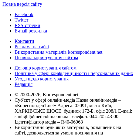
Повна версія сайту
Facebook
Twitter
RSS-стрічки
E-mail розсилка
Контакти
Реклама на сайті
Використання матеріалів korrespondent.net
Правила користування сайтом
Договір користування сайтом
Політика у сфері конфіденційності і персональних даних
Угода щодо користування
Редакція
© 2000-2026, Korrespondent.net
Суб'єкт у сфері онлайн-медіа Назва онлайн-медіа –
«КореспонденТ.net» Адреса: 02091, місто Київ,
ХАРКІВСЬКЕ ШОСЕ, будинок 172-Б, офіс 208/1 E-mail:
sunlight@mediadim.com.ua
Телефон: 044-205-43-00
Ідентифікатор медіа – R40-06068
Використання будь-яких матеріалів, розміщених на
сайті, дозволяється за умови посилання на