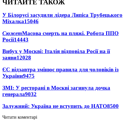
ЧИТАЙТЕ ТАКОЖ
У Білорусі засудили лідера Ляпіса Трубецького
Міхалка
15046
Сюжет
Масова смерть на пляжі. Робота ППО
Росії
14443
Вибух у Москві: Італія відповіла Росії на її
заяви
12028
ЄС відзавтра змінює правила для чоловіків із
України
9475
ЗМІ: У ресторані в Москві загинула дочка
генерала
9032
Залужний: Україна не вступить до НАТО
8500
Читати коментарі