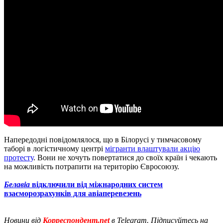
Напередодні повідомлялося, що в Білорусі у тимчасовому
таборі в логістичному центрі
мігранти влаштували акцію
протесту
. Вони не хочуть повертатися до своїх країн і чекають
на можливість потрапити на територію Євросоюзу.
Белавіа
відключили від міжнародних систем
взаєморозрахунків для авіаперевезень
Новини від
Корреспондент.net
в Telegram. Підписуйтесь на