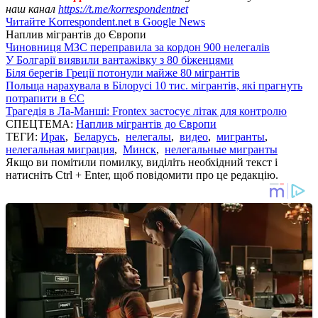
наш канал
https://t.me/korrespondentnet
Читайте Korrespondent.net в Google News
Наплив мігрантів до Європи
Чиновниця МЗС переправила за кордон 900 нелегалів
У Болгарії виявили вантажівку з 80 біженцями
Біля берегів Греції потонули майже 80 мігрантів
Польща нарахувала в Білорусі 10 тис. мігрантів, які прагнуть
потрапити в ЄС
Трагедія в Ла-Манші: Frontex застосує літак для контролю
СПЕЦТЕМА:
Наплив мігрантів до Європи
ТЕГИ:
Ирак
,
Беларусь
,
нелегалы
,
видео
,
мигранты
,
нелегальная миграция
,
Минск
,
нелегальные мигранты
Якщо ви помітили помилку, виділіть необхідний текст і
натисніть Ctrl + Enter, щоб повідомити про це редакцію.