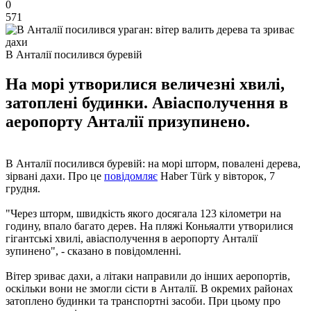
0
571
В Анталії посилився буревій
На морі утворилися величезні хвилі,
затоплені будинки. Авіасполучення в
аеропорту Анталії призупинено.
В Анталії посилився буревій: на морі шторм, повалені дерева,
зірвані дахи. Про це
повідомляє
Haber Türk у вівторок, 7
грудня.
"Через шторм, швидкість якого досягала 123 кілометри на
годину, впало багато дерев. На пляжі Коньяалти утворилися
гігантські хвилі, авіасполучення в аеропорту Анталії
зупинено", - сказано в повідомленні.
Вітер зриває дахи, а літаки направили до інших аеропортів,
оскільки вони не змогли сісти в Анталії. В окремих районах
затоплено будинки та транспортні засоби. При цьому про