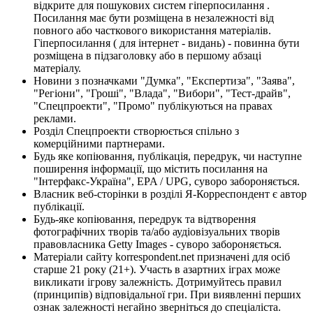
відкрите для пошукових систем гіперпосилання .
Посилання має бути розміщена в незалежності від
повного або часткового використання матеріалів.
Гіперпосилання ( для інтернет - видань) - повинна бути
розміщена в підзаголовку або в першому абзаці
матеріалу.
Новини з позначками "Думка", "Експертиза", "Заява",
"Регіони", "Гроші", "Влада", "Вибори", "Тест-драйв",
"Спецпроекти", "Промо" публікуються на правах
реклами.
Розділ Спецпроекти створюється спільно з
комерційними партнерами.
Будь яке копіювання, публікація, передрук, чи наступне
поширення інформації, що містить посилання на
"Інтерфакс-Україна", EPA / UPG, суворо забороняється.
Власник веб-сторінки в розділі Я-Корреспондент є автор
публікації.
Будь-яке копіювання, передрук та відтворення
фотографічних творів та/або аудіовізуальних творів
правовласника Getty Images - суворо забороняється.
Матеріали сайту korrespondent.net призначені для осіб
старше 21 року (21+). Участь в азартних іграх може
викликати ігрову залежність. Дотримуйтесь правил
(принципів) відповідальної гри. При виявленні перших
ознак залежності негайно зверніться до спеціаліста.