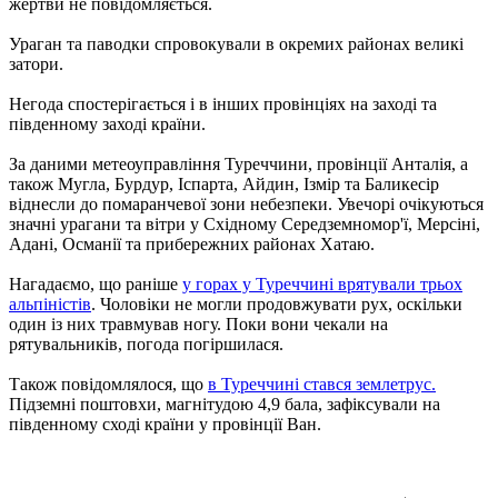
жертви не повідомляється.
Ураган та паводки спровокували в окремих районах великі
затори.
Негода спостерігається і в інших провінціях на заході та
південному заході країни.
За даними метеоуправління Туреччини, провінції Анталія, а
також Мугла, Бурдур, Іспарта, Айдин, Ізмір та Баликесір
віднесли до помаранчевої зони небезпеки. Увечорі очікуються
значні урагани та вітри у Східному Середземномор'ї, Мерсіні,
Адані, Османії та прибережних районах Хатаю.
Нагадаємо, що раніше
у горах у Туреччині врятували трьох
альпіністів
. Чоловіки не могли продовжувати рух, оскільки
один із них травмував ногу. Поки вони чекали на
рятувальників, погода погіршилася.
Також повідомлялося, що
в Туреччині стався землетрус.
Підземні поштовхи, магнітудою 4,9 бала, зафіксували на
південному сході країни у провінції Ван.