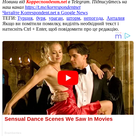
Новини від
Корреспондент.net
в Telegram. Підписуйтесь на
наш канал
https://t.me/korrespondentnet
Читайте Korrespondent.net в Google News
ТЕГИ:
Турция
,
буря
,
ураган
,
шторм
,
непогода
,
Анталия
Якщо ви помітили помилку, виділіть необхідний текст і
натисніть Ctrl + Enter, щоб повідомити про це редакцію.