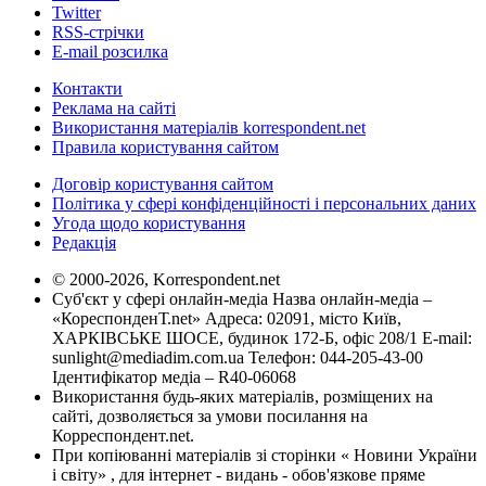
Twitter
RSS-стрічки
E-mail розсилка
Контакти
Реклама на сайті
Використання матеріалів korrespondent.net
Правила користування сайтом
Договір користування сайтом
Політика у сфері конфіденційності і персональних даних
Угода щодо користування
Редакція
© 2000-2026, Korrespondent.net
Суб'єкт у сфері онлайн-медіа Назва онлайн-медіа –
«КореспонденТ.net» Адреса: 02091, місто Київ,
ХАРКІВСЬКЕ ШОСЕ, будинок 172-Б, офіс 208/1 E-mail:
sunlight@mediadim.com.ua
Телефон: 044-205-43-00
Ідентифікатор медіа – R40-06068
Використання будь-яких матеріалів, розміщених на
сайті, дозволяється за умови посилання на
Корреспондент.net.
При копіюванні матеріалів зі сторінки « Новини України
і світу» , для інтернет - видань - обов'язкове пряме