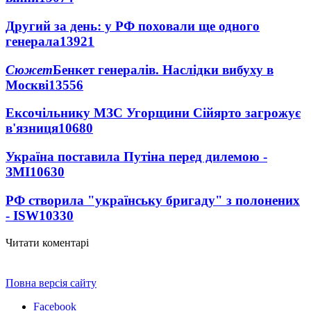
Другий за день: у РФ поховали ще одного
генерала
13921
Сюжет
Бенкет генералів. Наслідки вибуху в
Москві
13556
Ексочільнику МЗС Угорщини Сійярто загрожує
в'язниця
10680
Україна поставила Путіна перед дилемою -
ЗМІ
10630
РФ створила "українську бригаду" з полонених
- ISW
10330
Читати коментарі
Повна версія сайту
Facebook