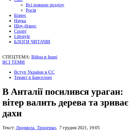
Всі новини розділу
Росія
Бізнес
Наука
Шоу-бізнес
Спорт
Lifestyle
БЛОГИ ЧИТАЧІВ
СПЕЦТЕМА:
Війна в Ірані
ВСІ ТЕМИ
Вступ України в ЄС
Теракт в Барселоні
В Анталії посилився ураган:
вітер валить дерева та зриває
дахи
Текст:
Людмила Троценко
, 7 грудня 2021, 19:05