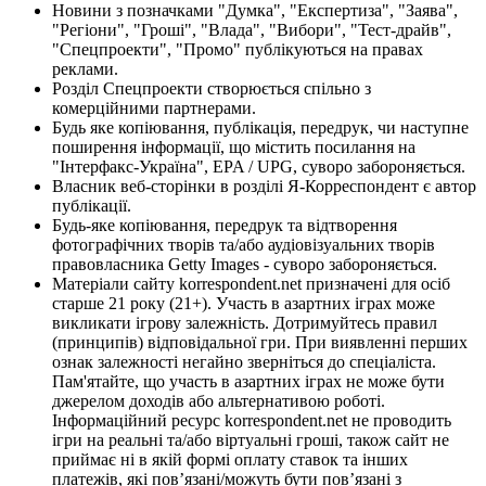
Новини з позначками "Думка", "Експертиза", "Заява",
"Регіони", "Гроші", "Влада", "Вибори", "Тест-драйв",
"Спецпроекти", "Промо" публікуються на правах
реклами.
Розділ Спецпроекти створюється спільно з
комерційними партнерами.
Будь яке копіювання, публікація, передрук, чи наступне
поширення інформації, що містить посилання на
"Інтерфакс-Україна", EPA / UPG, суворо забороняється.
Власник веб-сторінки в розділі Я-Корреспондент є автор
публікації.
Будь-яке копіювання, передрук та відтворення
фотографічних творів та/або аудіовізуальних творів
правовласника Getty Images - суворо забороняється.
Матеріали сайту korrespondent.net призначені для осіб
старше 21 року (21+). Участь в азартних іграх може
викликати ігрову залежність. Дотримуйтесь правил
(принципів) відповідальної гри. При виявленні перших
ознак залежності негайно зверніться до спеціаліста.
Пам'ятайте, що участь в азартних іграх не може бути
джерелом доходів або альтернативою роботі.
Інформаційний ресурс korrespondent.net не проводить
ігри на реальні та/або віртуальні гроші, також сайт не
приймає ні в якій формі оплату ставок та інших
платежів, які пов’язані/можуть бути пов’язані з