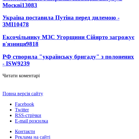
Москві
13083
Україна поставила Путіна перед дилемою -
ЗМІ
10478
Ексочільнику МЗС Угорщини Сійярто загрожує
в'язниця
9818
РФ створила "українську бригаду" з полонених
- ISW
9239
Читати коментарі
Повна версія сайту
Facebook
Twitter
RSS-стрічки
E-mail розсилка
Контакти
Реклама на сайті