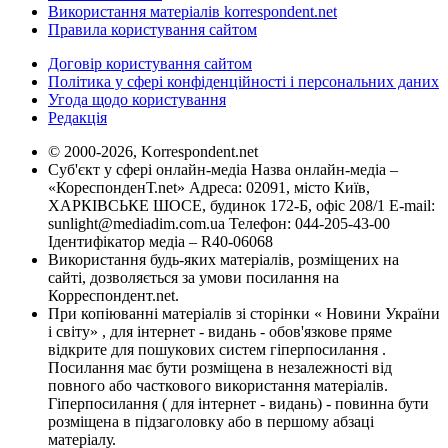
Використання матеріалів korrespondent.net
Правила користування сайтом
Договір користування сайтом
Політика у сфері конфіденційності і персональних даних
Угода щодо користування
Редакція
© 2000-2026, Korrespondent.net
Суб'єкт у сфері онлайн-медіа Назва онлайн-медіа –
«КореспонденТ.net» Адреса: 02091, місто Київ,
ХАРКІВСЬКЕ ШОСЕ, будинок 172-Б, офіс 208/1 E-mail:
sunlight@mediadim.com.ua
Телефон: 044-205-43-00
Ідентифікатор медіа – R40-06068
Використання будь-яких матеріалів, розміщених на
сайті, дозволяється за умови посилання на
Корреспондент.net.
При копіюванні матеріалів зі сторінки « Новини України
і світу» , для інтернет - видань - обов'язкове пряме
відкрите для пошукових систем гіперпосилання .
Посилання має бути розміщена в незалежності від
повного або часткового використання матеріалів.
Гіперпосилання ( для інтернет - видань) - повинна бути
розміщена в підзаголовку або в першому абзаці
матеріалу.