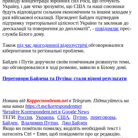
приводу концентрації збройних сил Росії, що оточують
Україну, і дав чітко зрозуміти, що США та наші союзники
будуть відповідати сильним економічним та іншим заходам у
разі військової ескалації. Президент Байден підтвердив
підтримку територіальної цілісності України та закликав до
деескалації та повернення до дипломатії", -
повідомляє
прес-
служба Білого дому.
Також
під час двогодинної відеозустрічі
обговорювалися
кіберпитання та регіональні проблеми.
Байден і Путін доручили своїм помічникам розвинути теми,
що обговорювалися в ході розмови, заявили в Білому домі.
Переговори Байдена та Путіна: стали відомі результати
Новини від
Корреспондент.net
в Telegram. Підписуйтесь на
наш канал
https://t.me/korrespondentnet
Читайте Korrespondent.net в Google News
ТЕГИ:
Россия
,
Украина
,
США
,
Путин
,
переговоры
,
Байден
,
Владимир Путин
,
Джо Байден
Якщо ви помітили помилку, виділіть необхідний текст і
натисніть Ctrl + Enter, щоб повідомити про це редакцію.