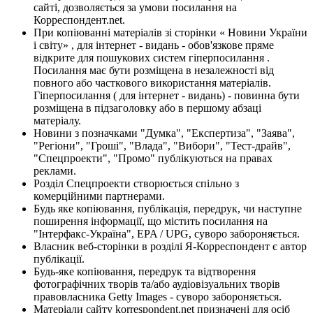
сайті, дозволяється за умови посилання на
Корреспондент.net.
При копіюванні матеріалів зі сторінки « Новини України
і світу» , для інтернет - видань - обов'язкове пряме
відкрите для пошукових систем гіперпосилання .
Посилання має бути розміщена в незалежності від
повного або часткового використання матеріалів.
Гіперпосилання ( для інтернет - видань) - повинна бути
розміщена в підзаголовку або в першому абзаці
матеріалу.
Новини з позначками "Думка", "Експертиза", "Заява",
"Регіони", "Гроші", "Влада", "Вибори", "Тест-драйв",
"Спецпроекти", "Промо" публікуються на правах
реклами.
Розділ Спецпроекти створюється спільно з
комерційними партнерами.
Будь яке копіювання, публікація, передрук, чи наступне
поширення інформації, що містить посилання на
"Інтерфакс-Україна", EPA / UPG, суворо забороняється.
Власник веб-сторінки в розділі Я-Корреспондент є автор
публікації.
Будь-яке копіювання, передрук та відтворення
фотографічних творів та/або аудіовізуальних творів
правовласника Getty Images - суворо забороняється.
Матеріали сайту korrespondent.net призначені для осіб