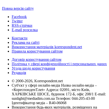
Повна версія сайту
Facebook
Twitter
RSS-стрічки
E-mail розсилка
Контакти
Реклама на сайті
Використання матеріалів korrespondent.net
Правила користування сайтом
Договір користування сайтом
Політика у сфері конфіденційності і персональних даних
Угода щодо користування
Редакція
© 2000-2026, Korrespondent.net
Суб'єкт у сфері онлайн-медіа Назва онлайн-медіа –
«КореспонденТ.net» Адреса: 02091, місто Київ,
ХАРКІВСЬКЕ ШОСЕ, будинок 172-Б, офіс 208/1 E-mail:
sunlight@mediadim.com.ua
Телефон: 044-205-43-00
Ідентифікатор медіа – R40-06068
Використання будь-яких матеріалів, розміщених на