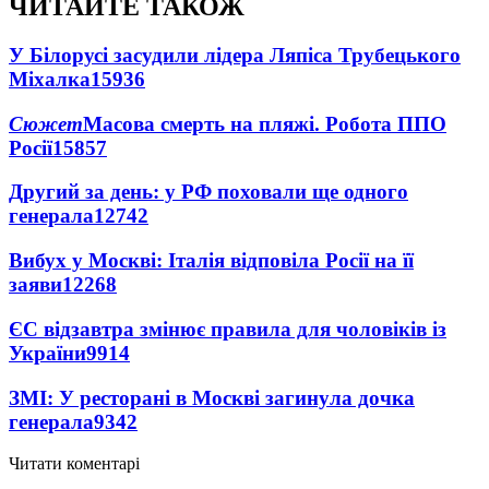
ЧИТАЙТЕ ТАКОЖ
У Білорусі засудили лідера Ляпіса Трубецького
Міхалка
15936
Сюжет
Масова смерть на пляжі. Робота ППО
Росії
15857
Другий за день: у РФ поховали ще одного
генерала
12742
Вибух у Москві: Італія відповіла Росії на її
заяви
12268
ЄС відзавтра змінює правила для чоловіків із
України
9914
ЗМІ: У ресторані в Москві загинула дочка
генерала
9342
Читати коментарі