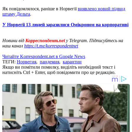
Як повідомлялося, раніше в Норвегії
виявлено новий підвид
штаму Дельта
.
У Норвегії 13 людей заразилися Омікроном на корпоративі
Новини від
Корреспондент.net
у Telegram. Підписуйтесь на
наш канал
https://t.me/korrespondentnet
Читайте Korrespondent.net в Google News
ТЕГИ:
Норвегия
,
пандемия
,
карантин
Якщо ви помітили помилку, виділіть необхідний текст і
натисніть Ctrl + Enter, щоб повідомити про це редакцію.