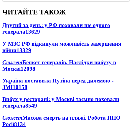
ЧИТАЙТЕ ТАКОЖ
Другий за день: у РФ поховали ще одного
генерала
13629
У МЗС РФ відкинули можливість завершення
війни
13329
Сюжет
Бенкет генералів. Наслідки вибуху в
Москві
12098
Україна поставила Путіна перед дилемою -
ЗМІ
10158
Вибух у ресторані: у Москві таємно поховали
генерала
8549
Сюжет
Масова смерть на пляжі. Робота ППО
Росії
8134