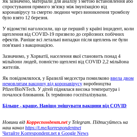
Як зазначено, матеріали для аналізу з метою встановлення або
спростування прямого зв'язку між імунізацією від
коронавірусу та смертю людини через виникнення тромбозу
було взято 12 березня.
У відомстві наголосили, що це перший у країні інцидент, коли
щеплення від COVID-19 призвело до серйозних побічних
ефектів. Раніше всі летальні випадки після щеплень не були
пов'язані з вакцинацією.
Зазначимо, у Хорватії, населення якої становить понад 4
мільйони людей, повністю щеплені від COVID 2,2 мільйона
жителів.
Як повідомлялося, у Бразилії медсестра помилково
ввела двом
немовлятам вакцину від коронавірусу
виробництва
Pfizer/BioNTech. У дітей піднялася висока температура і
почалося блювання. Їх терміново госпіталізували.
Більше - краще. Навіщо змішувати вакцини від COVID
Новини від
Корреспондент.net
у Telegram. Підписуйтесь на
наш канал
https://t.me/korrespondentnet
Читайте Korrespondent.net в Google News