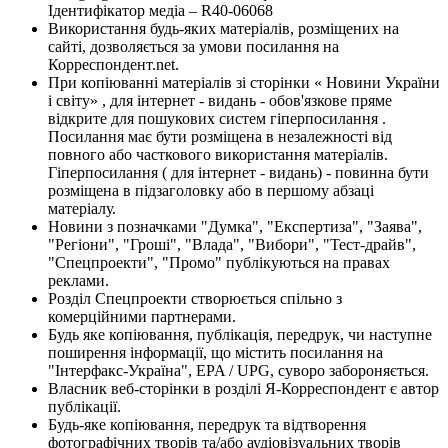
Ідентифікатор медіа – R40-06068
Використання будь-яких матеріалів, розміщених на
сайті, дозволяється за умови посилання на
Корреспондент.net.
При копіюванні матеріалів зі сторінки « Новини України
і світу» , для інтернет - видань - обов'язкове пряме
відкрите для пошукових систем гіперпосилання .
Посилання має бути розміщена в незалежності від
повного або часткового використання матеріалів.
Гіперпосилання ( для інтернет - видань) - повинна бути
розміщена в підзаголовку або в першому абзаці
матеріалу.
Новини з позначками "Думка", "Експертиза", "Заява",
"Регіони", "Гроші", "Влада", "Вибори", "Тест-драйв",
"Спецпроекти", "Промо" публікуються на правах
реклами.
Розділ Спецпроекти створюється спільно з
комерційними партнерами.
Будь яке копіювання, публікація, передрук, чи наступне
поширення інформації, що містить посилання на
"Інтерфакс-Україна", EPA / UPG, суворо забороняється.
Власник веб-сторінки в розділі Я-Корреспондент є автор
публікації.
Будь-яке копіювання, передрук та відтворення
фотографічних творів та/або аудіовізуальних творів