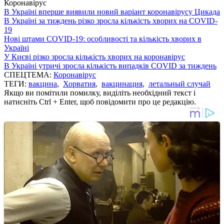
Коронавірус
В Україні вперше виявили новий варіант коронавірусу Цикада
В Україні за тиждень різко зросла кількість хворих на COVID-
19
Нові штами COVID-19: особливості та кількість хворих в
Україні
У Києві різко зросла кількість хворих на коронавірус
В Україні утричі зросла кількість випадків COVID за тиждень
СПЕЦТЕМА:
Коронавірус
ТЕГИ:
вакцина
,
Хорватия
,
вакцинация
,
летальный случай
Якщо ви помітили помилку, виділіть необхідний текст і
натисніть Ctrl + Enter, щоб повідомити про це редакцію.