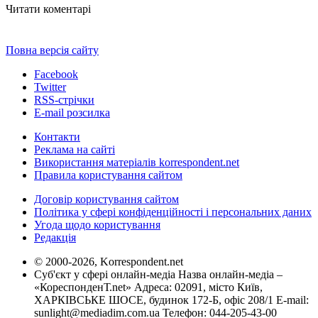
Читати коментарі
Повна версія сайту
Facebook
Twitter
RSS-стрічки
E-mail розсилка
Контакти
Реклама на сайті
Використання матеріалів korrespondent.net
Правила користування сайтом
Договір користування сайтом
Політика у сфері конфіденційності і персональних даних
Угода щодо користування
Редакція
© 2000-2026, Korrespondent.net
Суб'єкт у сфері онлайн-медіа Назва онлайн-медіа –
«КореспонденТ.net» Адреса: 02091, місто Київ,
ХАРКІВСЬКЕ ШОСЕ, будинок 172-Б, офіс 208/1 E-mail:
sunlight@mediadim.com.ua
Телефон: 044-205-43-00