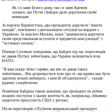
Як і в заяві Білого дому, так і в заяві Кремля
сказано, що Путін і Байден дали доручення своїм
командам
За версією Вашингтона, два президенти доручили "вжити
заходів", пов'язаних з деескалацією ситуації на кордоні з
Україною. За версією Москви, вони "домовилися доручити
своїм представникам вступити в предметні консультації" з
"чутливих питань".
Пізніше Салліван повідомив, що Байден під час переговорів
не давав Путіну зобов'язань, що Україна залишиться поза
НАТО.
"Я вам скажу чітко і прямо, що він не давав таких
зобов'язань... Він дотримується тези про те, що країна має бути
здатною вільно вибирати, з ким їй об'єднуватися", - сказав
радник з нацбезпеки.
Помічник Байдена також зазначив, що президент не робив
жодних поступок у цьому контексті, як, наприклад, обіцянку
скоротити присутність США у регіоні.
Після переговорів з Путіним американський президент