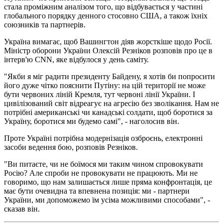
стала проміжним аналізом того, що відбувається у частині
глобального порядку денного стосовно США, а також їхніх
союзників та партнерів.
Україна вимагає, щоб Вашингтон діяв жорсткіше щодо Росії.
Міністр оборони України Олексій Резніков розповів про це в
інтерв'ю CNN, яке відбулося у день саміту.
"Якби я міг радити президенту Байдену, я хотів би попросити
його дуже чітко пояснити Путіну: на цій території не може
бути червоних ліній Кремля, тут червоні лінії України. І
цивілізований світ відреагує на агресію без зволікання. Нам не
потрібні американські чи канадські солдати, щоб боротися за
Україну, боротися ми будемо самі", - наголосив він.
Проте Україні потрібна модернізація озброєнь, електронні
засоби ведення бою, розповів Резніков.
"Ви питаєте, чи не боїмося ми таким чином спровокувати
Росію? Але спроби не провокувати не працюють. Ми не
говоримо, що нам залишається лише пряма конфронтація, це
має бути очевидна та впевнена позиція: ми - партнери
України, ми допоможемо їм усіма можливими способами", -
сказав він.