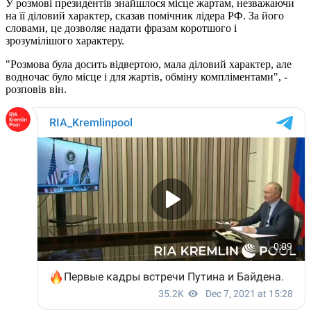
У розмові президентів знайшлося місце жартам, незважаючи
на її діловий характер, сказав помічник лідера РФ. За його
словами, це дозволяє надати фразам коротшого і
зрозумілішого характеру.
"Розмова була досить відвертою, мала діловий характер, але
водночас було місце і для жартів, обміну компліментами", -
розповів він.