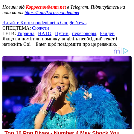
Новини від
Корреспондент.net
в Telegram. Підписуйтесь на
наш канал
https://t.me/korrespondentnet
Читайте Korrespondent.net в Google News
СПЕЦТЕМА:
Сюжети
ТЕГИ:
Украина
,
НАТО
,
Путин
,
переговоры
,
Байден
Якщо ви помітили помилку, виділіть необхідний текст і
натисніть Ctrl + Enter, щоб повідомити про це редакцію.