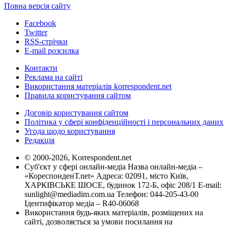
Повна версія сайту
Facebook
Twitter
RSS-стрічки
E-mail розсилка
Контакти
Реклама на сайті
Використання матеріалів korrespondent.net
Правила користування сайтом
Договір користування сайтом
Політика у сфері конфіденційності і персональних даних
Угода щодо користування
Редакція
© 2000-2026, Korrespondent.net
Суб'єкт у сфері онлайн-медіа Назва онлайн-медіа –
«КореспонденТ.net» Адреса: 02091, місто Київ,
ХАРКІВСЬКЕ ШОСЕ, будинок 172-Б, офіс 208/1 E-mail:
sunlight@mediadim.com.ua
Телефон: 044-205-43-00
Ідентифікатор медіа – R40-06068
Використання будь-яких матеріалів, розміщених на
сайті, дозволяється за умови посилання на