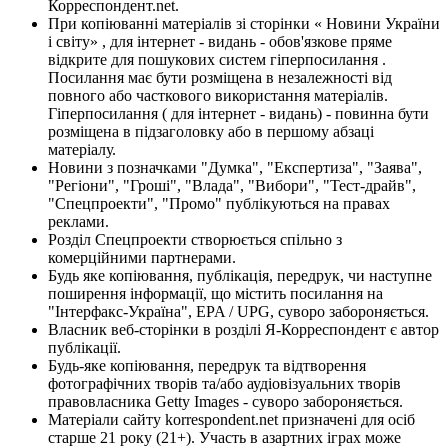
Корреспондент.net.
При копіюванні матеріалів зі сторінки « Новини України
і світу» , для інтернет - видань - обов'язкове пряме
відкрите для пошукових систем гіперпосилання .
Посилання має бути розміщена в незалежності від
повного або часткового використання матеріалів.
Гіперпосилання ( для інтернет - видань) - повинна бути
розміщена в підзаголовку або в першому абзаці
матеріалу.
Новини з позначками "Думка", "Експертиза", "Заява",
"Регіони", "Гроші", "Влада", "Вибори", "Тест-драйв",
"Спецпроекти", "Промо" публікуються на правах
реклами.
Розділ Спецпроекти створюється спільно з
комерційними партнерами.
Будь яке копіювання, публікація, передрук, чи наступне
поширення інформації, що містить посилання на
"Інтерфакс-Україна", EPA / UPG, суворо забороняється.
Власник веб-сторінки в розділі Я-Корреспондент є автор
публікації.
Будь-яке копіювання, передрук та відтворення
фотографічних творів та/або аудіовізуальних творів
правовласника Getty Images - суворо забороняється.
Матеріали сайту korrespondent.net призначені для осіб
старше 21 року (21+). Участь в азартних іграх може