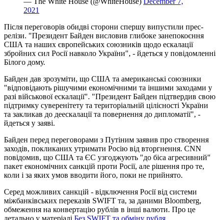
— The White House (@WhiteHouse)
December 7,
2021
Після переговорів обидві сторони спершу випустили прес-
релізи. "Президент Байден висловив глибоке занепокоєння
США та наших європейських союзників щодо ескалації
збройних сил Росії навколо України", - йдеться у повідомленні
Білого дому.
Байден дав зрозуміти, що США та американські союзники
"відповідають рішучими економічними та іншими заходами у
разі військової ескалації". "Президент Байден підтвердив свою
підтримку суверенітету та територіальній цілісності України
та закликав до деескалації та повернення до дипломатії", -
йдеться у заяві.
Байден перед переговорами з Путіним заявив про створення
заходів, покликаних утримати Росію від вторгнення. CNN
повідомив, що США та ЄС узгоджують "до біса агресивний"
пакет економічних санкцій проти Росії, але рішення про те,
коли і за яких умов вводити його, поки не прийнято.
Серед можливих санкцій - відключення Росії від системи
міжбанківських переказів SWIFT та, за даними Bloomberg,
обмеження на конвертацію рублів в інші валюти. Про це
детально у матеріалі
Без SWIFT та обміну рубля
.