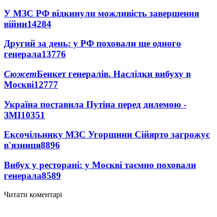
У МЗС РФ відкинули можливість завершення
війни
14284
Другий за день: у РФ поховали ще одного
генерала
13776
Сюжет
Бенкет генералів. Наслідки вибуху в
Москві
12777
Україна поставила Путіна перед дилемою -
ЗМІ
10351
Ексочільнику МЗС Угорщини Сійярто загрожує
в'язниця
8896
Вибух у ресторані: у Москві таємно поховали
генерала
8589
Читати коментарі