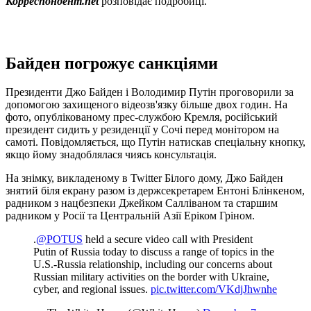
Корреспондент.net
розповідає подробиці.
Байден погрожує санкціями
Президенти Джо Байден і Володимир Путін проговорили за
допомогою захищеного відеозв'язку більше двох годин. На
фото, опублікованому прес-службою Кремля, російський
президент сидить у резиденції у Сочі перед монітором на
самоті. Повідомляється, що Путін натискав спеціальну кнопку,
якщо йому знадоблялася чиясь консультація.
На знімку, викладеному в Twitter Білого дому, Джо Байден
знятий біля екрану разом із держсекретарем Ентоні Блінкеном,
радником з нацбезпеки Джейком Салліваном та старшим
радником у Росії та Центральній Азії Еріком Гріном.
.
@POTUS
held a secure video call with President
Putin of Russia today to discuss a range of topics in the
U.S.-Russia relationship, including our concerns about
Russian military activities on the border with Ukraine,
cyber, and regional issues.
pic.twitter.com/VKdjJhwnhe