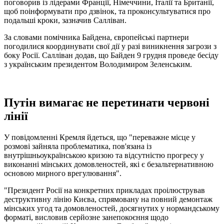
поговорив із лідерами Франції, Німеччини, Італії та Британії,
щоб поінформувати про дзвінок, та проконсультуватися про
подальші кроки, зазначив Салліван.
За словами помічника Байдена, європейські партнери
погодилися координувати свої дії у разі виникнення загрози з
боку Росії. Салліван додав, що Байден 9 грудня проведе бесіду
з українським президентом Володимиром Зеленським.
Путін вимагає не перетинати червоні
лінії
У повідомленні Кремля йдеться, що "переважне місце у
розмові зайняла проблематика, пов'язана із
внутрішньоукраїнською кризою та відсутністю прогресу у
виконанні мінських домовленостей, які є безальтернативною
основою мирного врегулювання".
"Президент Росії на конкретних прикладах проілюстрував
деструктивну лінію Києва, спрямовану на повний демонтаж
мінських угод та домовленостей, досягнутих у нормандському
форматі, висловив серйозне занепокоєння щодо