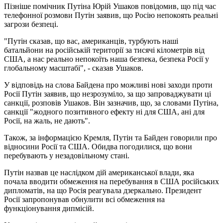
Пізніше помічник Путіна Юрій Ушаков повідомив, що під час
телефонної розмови Путін заявив, що Росію непокоять реальні
загрози безпеці.
"Путін сказав, що вас, американців, турбують наші
батальйони на російській території за тисячі кілометрів від
США, а нас реально непокоїть наша безпека, безпека Росії у
глобальному масштабі", - сказав Ушаков.
У відповідь на слова Байдена про можливі нові заходи проти
Росії Путін заявив, що незрозуміло, за що запроваджувати ці
санкції, розповів Ушаков. Він зазначив, що, за словами Путіна,
санкції "жодного позитивного ефекту ні для США, ані для
Росії, на жаль, не дають".
Також, за інформацією Кремля, Путін та Байден говорили про
відносини Росії та США. Обидва погодилися, що вони
перебувають у незадовільному стані.
Путін назвав це наслідком дій американської влади, яка
почала вводити обмеження на перебування в США російських
дипломатів, на що Росія реагувала дзеркально. Президент
Росії запропонував обнулити всі обмеження на
функціонування дипмісій.