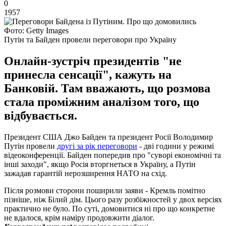
0
1957
Фото: Getty Images
Путін та Байден провели переговори про Україну
Онлайн-зустріч президентів "не
принесла сенсації", кажуть на
Банковій. Там вважають, що розмова
стала проміжним аналізом того, що
відбувається.
Президент США Джо Байден та президент Росії Володимир
Путін провели
другі за рік переговори
- дві години у режимі
відеоконференції. Байден попередив про "суворі економічні та
інші заходи", якщо Росія вторгнеться в Україну, а Путін
зажадав гарантій нерозширення НАТО на схід.
Після розмови сторони поширили заяви - Кремль помітно
пізніше, ніж Білий дім. Цього разу розбіжностей у двох версіях
практично не було. По суті, домовитися ні про що конкретне
не вдалося, крім наміру продовжити діалог.