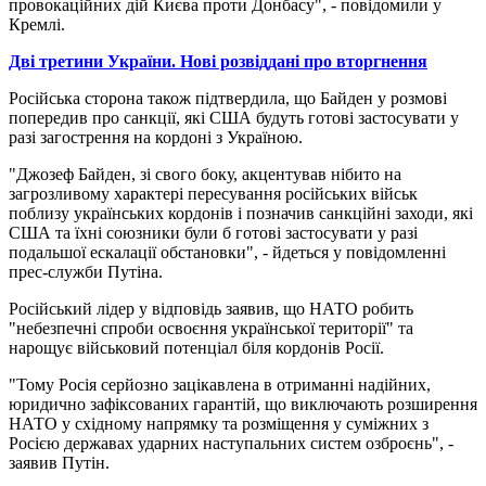
провокаційних дій Києва проти Донбасу", - повідомили у
Кремлі.
Дві третини України. Нові розвіддані про вторгнення
Російська сторона також підтвердила, що Байден у розмові
попередив про санкції, які США будуть готові застосувати у
разі загострення на кордоні з Україною.
"Джозеф Байден, зі свого боку, акцентував нібито на
загрозливому характері пересування російських військ
поблизу українських кордонів і позначив санкційні заходи, які
США та їхні союзники були б готові застосувати у разі
подальшої ескалації обстановки", - йдеться у повідомленні
прес-служби Путіна.
Російський лідер у відповідь заявив, що НАТО робить
"небезпечні спроби освоєння української території" та
нарощує військовий потенціал біля кордонів Росії.
"Тому Росія серйозно зацікавлена ​​в отриманні надійних,
юридично зафіксованих гарантій, що виключають розширення
НАТО у східному напрямку та розміщення у суміжних з
Росією державах ударних наступальних систем озброєнь", -
заявив Путін.