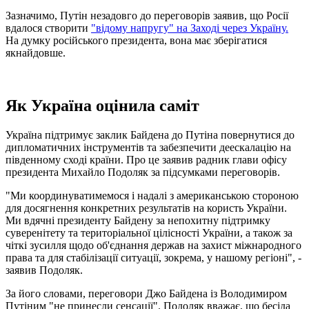
Зазначимо, Путін незадовго до переговорів заявив, що Росії
вдалося створити
"відому напругу" на Заході через Україну.
На думку російського президента, вона має зберігатися
якнайдовше.
Як Україна оцінила саміт
Україна підтримує заклик Байдена до Путіна повернутися до
дипломатичних інструментів та забезпечити деескалацію на
південному сході країни. Про це заявив радник глави офісу
президента Михайло Подоляк за підсумками переговорів.
"Ми координуватимемося і надалі з американською стороною
для досягнення конкретних результатів на користь України.
Ми вдячні президенту Байдену за непохитну підтримку
суверенітету та територіальної цілісності України, а також за
чіткі зусилля щодо об'єднання держав на захист міжнародного
права та для стабілізації ситуації, зокрема, у нашому регіоні", -
заявив Подоляк.
За його словами, переговори Джо Байдена із Володимиром
Путіним "не принесли сенсації". Подоляк вважає, що бесіда