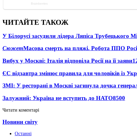
ЧИТАЙТЕ ТАКОЖ
У Білорусі засудили лідера Ляпіса Трубецького М
Сюжет
Масова смерть на пляжі. Робота ППО Росі
Вибух у Москві: Італія відповіла Росії на її заяви
1
ЄС відзавтра змінює правила для чоловіків із Ук
ЗМІ: У ресторані в Москві загинула дочка генера
Залужний: Україна не вступить до НАТО
8500
Читати коментарі
Новини світу
Останні