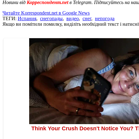
Новини від
Корреспондент.net
в Telegram. Підписуйтесь на на
Читайте Korrespondent.net в Google News
ТЕГИ:
Испания
,
снегопады
,
видео
,
снег
,
непогода
Якщо ви помітили помилку, виділіть необхідний текст і натисніт