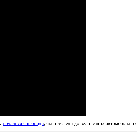
ну
почалися снігопади
, які призвели до величезних автомобільних 