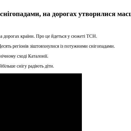
 снігопадами, на дорогах утворилися мас
на дорогах країни. Про це йдеться у сюжеті ТСН.
Десять регіонів зіштовхнулися із потужними снігопадами.
ічному сході Каталонії.
більше снігу радіють діти.