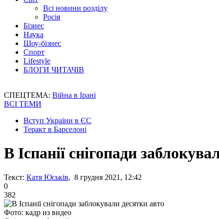
Всі новини розділу
Росія
Бізнес
Наука
Шоу-бізнес
Спорт
Lifestyle
БЛОГИ ЧИТАЧІВ
СПЕЦТЕМА:
Війна в Ірані
ВСІ ТЕМИ
Вступ України в ЄС
Теракт в Барселоні
В Іспанії снігопади заблокува
Текст:
Катя Юськів
, 8 грудня 2021, 12:42
0
382
Фото: кадр из видео