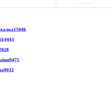
іхалка
15046
ї
14443
2028
раїни
9475
ла
9032