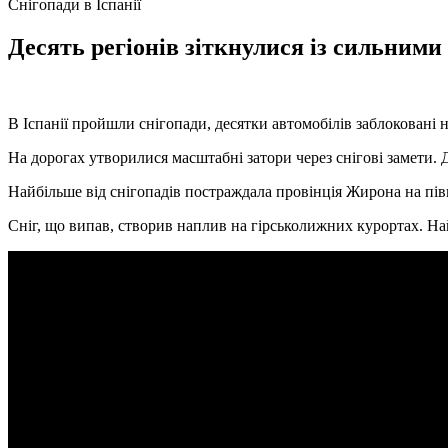
Снігопади в Іспанії
Десять регіонів зіткнулися із сильними
В Іспанії пройшли снігопади, десятки автомобілів заблоковані 
На дорогах утворилися масштабні затори через снігові замети. 
Найбільше від снігопадів постраждала провінція Жирона на півн
Сніг, що випав, створив наплив на гірськолижних курортах. Най