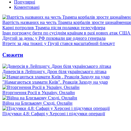
Популярні
Коментовані
Вартість названих на честь Трампа корбалів зросте щонайменш
Карні потролив Трампа після поламки телесуфлера
Іран погрожує бити по сусіднім країнам в разі нових атак США
Другий за день: у РФ поховали ще одного генерала
Втретє за два тижні: у Грузії стався масштабний блекаут
Сюжети
Диверсія в Лейпцигу. Дрон біля українського літака
"Намагаються зламати Київ". Реакція Заходу на удар
Вторгнення Росії в Україну. Онлайн
Війна на Близькому Сході. Онлайн
Підсумки 4.8: Сафарі у Херсоні і підсумки операції