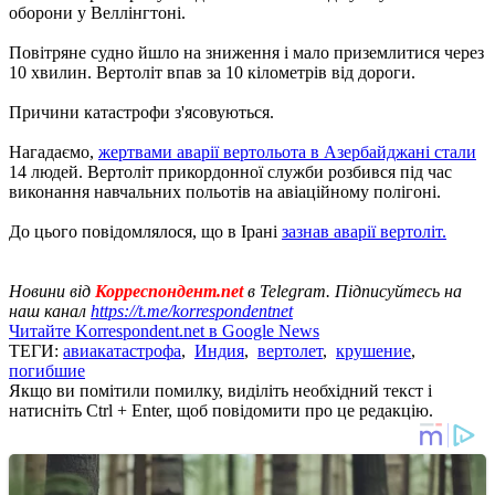
оборони у Веллінгтоні.
Повітряне судно йшло на зниження і мало приземлитися через
10 хвилин. Вертоліт впав за 10 кілометрів від дороги.
Причини катастрофи з'ясовуються.
Нагадаємо,
жертвами аварії вертольота в Азербайджані стали
14 людей. Вертоліт прикордонної служби розбився під час
виконання навчальних польотів на авіаційному полігоні.
До цього повідомлялося, що в Ірані
зазнав аварії вертоліт.
Новини від
Корреспондент.net
в Telegram. Підписуйтесь на
наш канал
https://t.me/korrespondentnet
Читайте Korrespondent.net в Google News
ТЕГИ:
авиакатастрофа
,
Индия
,
вертолет
,
крушение
,
погибшие
Якщо ви помітили помилку, виділіть необхідний текст і
натисніть Ctrl + Enter, щоб повідомити про це редакцію.