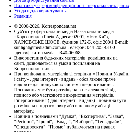
Договір користування сайтом
Політика у сфері конфіденційності і персональних даних
Угода щодо користування
Редакція
© 2000-2026, Korrespondent.net
Суб'єкт у сфері онлайн-медіа Назва онлайн-медіа –
«КореспонденТ.net» Адреса: 02091, місто Київ,
ХАРКІВСЬКЕ ШОСЕ, будинок 172-Б, офіс 208/1 E-mail:
sunlight@mediadim.com.ua
Телефон: 044-205-43-00
Ідентифікатор медіа – R40-06068
Використання будь-яких матеріалів, розміщених на
сайті, дозволяється за умови посилання на
Корреспондент.net.
При копіюванні матеріалів зі сторінки « Новини України
і світу» , для інтернет - видань - обов'язкове пряме
відкрите для пошукових систем гіперпосилання .
Посилання має бути розміщена в незалежності від
повного або часткового використання матеріалів.
Гіперпосилання ( для інтернет - видань) - повинна бути
розміщена в підзаголовку або в першому абзаці
матеріалу.
Новини з позначками "Думка", "Експертиза", "Заява",
"Регіони", "Гроші", "Влада", "Вибори", "Тест-драйв",
"Спецпроекти", "Промо" публікуються на правах