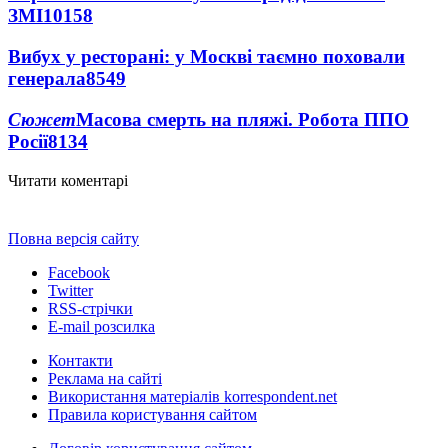
ЗМІ
10158
Вибух у ресторані: у Москві таємно поховали
генерала
8549
Сюжет
Масова смерть на пляжі. Робота ППО
Росії
8134
Читати коментарі
Повна версія сайту
Facebook
Twitter
RSS-стрічки
E-mail розсилка
Контакти
Реклама на сайті
Використання матеріалів korrespondent.net
Правила користування сайтом