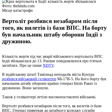
Фото: thehindu.com
Місце катастрофи
Вертоліт розбився незабаром після
того, як вилетів із бази ВПС. На борту
був начальник штабу оборони Індії з
дружиною.
Кількість жертв під час аварії військового вертольота ВПС
Індії збільшилася до 13. Раніше повідомлялося про п'ятьох
загиблих. Про це пише
NDTV
.
В індійському штаті Тамілнад неподалік міста Кунура
розбився військовий гелікоптер
Мі-17В-5. На його борту був
начальник штабу оборони країни генерал Біпін Рават із
дружиною. Вони загинули.
Також у гелікоптері летіли високопоставлені військові.
Вертоліт розбився незабаром після того, як вилетів із бази
ВПС. Генерал прямував до штабного коледжу служби