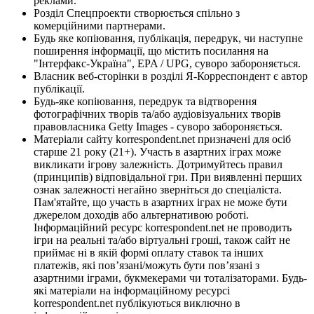
реклами.
Розділ Спецпроекти створюється спільно з
комерційними партнерами.
Будь яке копіювання, публікація, передрук, чи наступне
поширення інформації, що містить посилання на
"Інтерфакс-Україна", EPA / UPG, суворо забороняється.
Власник веб-сторінки в розділі Я-Корреспондент є автор
публікації.
Будь-яке копіювання, передрук та відтворення
фотографічних творів та/або аудіовізуальних творів
правовласника Getty Images - суворо забороняється.
Матеріали сайту korrespondent.net призначені для осіб
старше 21 року (21+). Участь в азартних іграх може
викликати ігрову залежність. Дотримуйтесь правил
(принципів) відповідальної гри. При виявленні перших
ознак залежності негайно зверніться до спеціаліста.
Пам'ятайте, що участь в азартних іграх не може бути
джерелом доходів або альтернативою роботі.
Інформаційний ресурс korrespondent.net не проводить
ігри на реальні та/або віртуальні гроші, також сайт не
приймає ні в якій формі оплату ставок та інших
платежів, які пов’язані/можуть бути пов’язані з
азартними іграми, букмекерами чи тоталізаторами. Будь-
які матеріали на інформаційному ресурсі
korrespondent.net публікуються виключно в