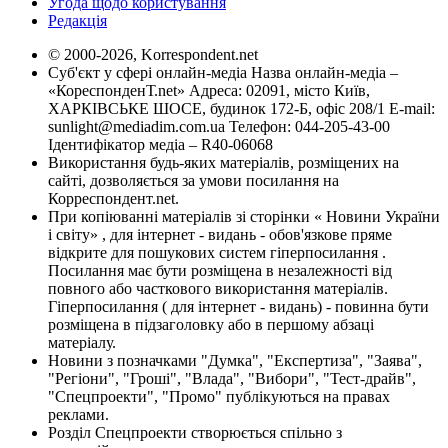
Угода щодо користування
Редакція
© 2000-2026, Korrespondent.net
Суб'єкт у сфері онлайн-медіа Назва онлайн-медіа –
«КореспонденТ.net» Адреса: 02091, місто Київ,
ХАРКІВСЬКЕ ШОСЕ, будинок 172-Б, офіс 208/1 E-mail:
sunlight@mediadim.com.ua
Телефон: 044-205-43-00
Ідентифікатор медіа – R40-06068
Використання будь-яких матеріалів, розміщених на
сайті, дозволяється за умови посилання на
Корреспондент.net.
При копіюванні матеріалів зі сторінки « Новини України
і світу» , для інтернет - видань - обов'язкове пряме
відкрите для пошукових систем гіперпосилання .
Посилання має бути розміщена в незалежності від
повного або часткового використання матеріалів.
Гіперпосилання ( для інтернет - видань) - повинна бути
розміщена в підзаголовку або в першому абзаці
матеріалу.
Новини з позначками "Думка", "Експертиза", "Заява",
"Регіони", "Гроші", "Влада", "Вибори", "Тест-драйв",
"Спецпроекти", "Промо" публікуються на правах
реклами.
Розділ Спецпроекти створюється спільно з