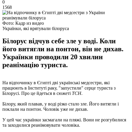
0
1568
Фото: Кадр из видео
Українки, які врятували білоруса
Білорус відчув себе зле у воді. Коли
його витягли на понтон, він не дихав.
Українки проводили 20 хвилин
реанімацію туриста.
На відпочинку в Єгипті дві українські медсестри, які
працюють в Інституті раку, "запустили" серце туриста з
Білорусі. Про це йдеться в сюжеті
ТСН
.
Білору, який плавав, у воді різко стало зле. Його витягли і
поклали на понтон. Чоловік уже не дихав.
У цей час українки засмагали на пляжі. Вони не розгубилися
та заходилися реанімовувати чоловіка.