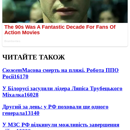
ЧИТАЙТЕ ТАКОЖ
Сюжет
Масова смерть на пляжі. Робота ППО
Росії
16170
У Білорусі засудили лідера Ляпіса Трубецького
Міхалка
16028
Другий за день: у РФ поховали ще одного
генерала
13140
У МЗС РФ відкинули можливість завершення