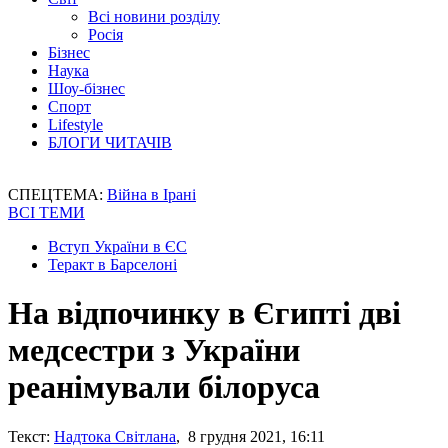
Всі новини розділу
Росія
Бізнес
Наука
Шоу-бізнес
Спорт
Lifestyle
БЛОГИ ЧИТАЧІВ
СПЕЦТЕМА:
Війна в Ірані
ВСІ ТЕМИ
Вступ України в ЄС
Теракт в Барселоні
На відпочинку в Єгипті дві
медсестри з України
реанімували білоруса
Текст:
Надтока Світлана
, 8 грудня 2021, 16:11