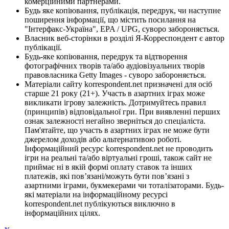
комерційними партнерами.
Будь яке копіювання, публікація, передрук, чи наступне
поширення інформації, що містить посилання на
"Інтерфакс-Україна", EPA / UPG, суворо забороняється.
Власник веб-сторінки в розділі Я-Корреспондент є автор
публікації.
Будь-яке копіювання, передрук та відтворення
фотографічних творів та/або аудіовізуальних творів
правовласника Getty Images - суворо забороняється.
Матеріали сайту korrespondent.net призначені для осіб
старше 21 року (21+). Участь в азартних іграх може
викликати ігрову залежність. Дотримуйтесь правил
(принципів) відповідальної гри. При виявленні перших
ознак залежності негайно зверніться до спеціаліста.
Пам'ятайте, що участь в азартних іграх не може бути
джерелом доходів або альтернативою роботі.
Інформаційний ресурс korrespondent.net не проводить
ігри на реальні та/або віртуальні гроші, також сайт не
приймає ні в якій формі оплату ставок та інших
платежів, які пов’язані/можуть бути пов’язані з
азартними іграми, букмекерами чи тоталізаторами. Будь-
які матеріали на інформаційному ресурсі
korrespondent.net публікуються виключно в
інформаційних цілях.