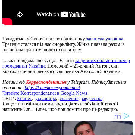
Нагадаємо, у Єгипті під час відпочинку
загинула українка
.
Трагедія сталася під час снорклінгу. Жінка плавала разом із
чоловіком і раптом зникла з поля зору.
Також повідомлялося, що в Єгипті
за дивних обставин помер
громадянин України
. Померлий – 21-річний Антон, син
відомого тернопільського священика Анатолія Зінкевича.
Новини від
Корреспондент.net
у Telegram. Підписуйтесь на
наш канал
https://t.me/korrespondentnet
Читайте Korrespondent.net в Google News
ТЕГИ:
Египет
,
украинцы
,
спасение
,
медсестра
Якщо ви помітили помилку, виділіть необхідний текст і
натисніть Ctrl + Enter, щоб повідомити про це редакцію.