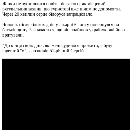
Жінки не зупинялися навіть після того, як місцевий
рятувальник заявив, що туристові вже нічим не допомогти.
Через 20 хвилин серце білоруса запрацювало.
Чоловік після кількох днів у лікарні Єгипту повернувся на
батьківщину. Зазначається, що він знайшов українок, які його
врятували.
"До кінця своїх днів, які мені судилося прожити, я буду
вдячний їм", - розповів 51-річний Сергій.