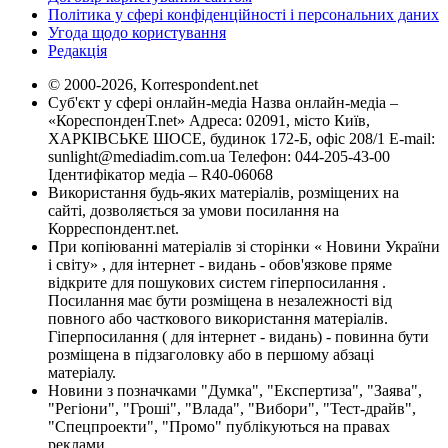
Політика у сфері конфіденційності і персональних даних
Угода щодо користування
Редакція
© 2000-2026, Korrespondent.net
Суб'єкт у сфері онлайн-медіа Назва онлайн-медіа –
«КореспонденТ.net» Адреса: 02091, місто Київ,
ХАРКІВСЬКЕ ШОСЕ, будинок 172-Б, офіс 208/1 E-mail:
sunlight@mediadim.com.ua
Телефон: 044-205-43-00
Ідентифікатор медіа – R40-06068
Використання будь-яких матеріалів, розміщених на
сайті, дозволяється за умови посилання на
Корреспондент.net.
При копіюванні матеріалів зі сторінки « Новини України
і світу» , для інтернет - видань - обов'язкове пряме
відкрите для пошукових систем гіперпосилання .
Посилання має бути розміщена в незалежності від
повного або часткового використання матеріалів.
Гіперпосилання ( для інтернет - видань) - повинна бути
розміщена в підзаголовку або в першому абзаці
матеріалу.
Новини з позначками "Думка", "Експертиза", "Заява",
"Регіони", "Гроші", "Влада", "Вибори", "Тест-драйв",
"Спецпроекти", "Промо" публікуються на правах
реклами.