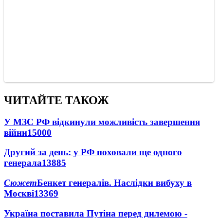
ЧИТАЙТЕ ТАКОЖ
У МЗС РФ відкинули можливість завершення
війни
15000
Другий за день: у РФ поховали ще одного
генерала
13885
Сюжет
Бенкет генералів. Наслідки вибуху в
Москві
13369
Україна поставила Путіна перед дилемою -