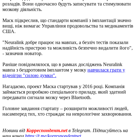
розладів. Вони одночасно будуть записувати та стимулювати
мозкову діяльність.
Маск підкреслив, що стандарти компанії з імплантації значно
вищі, ніж вимагає Управління продовольства та медикаментів
США.
"Neuralink добре працює на мавпах, а безліч тестів показали
надійність пристрою та можливість безпечно видалити його",
- зазначив новатор.
Раніше повідомлялося, що в рамках досліджень Neuralink
мавпа з бездротовим імплантом у мозку
навчилася грати у
відеоігри "силою думки".
Нагадаємо, проект Маска стартував у 2016 році. Компанія
займається розробкою спеціального приладу, який здатний
передавати сигнали мозку через Bluetooth.
Головне завдання стартапу – розширити можливості людей,
насамперед тих, хто страждає на неврологічне захворювання.
Новини від
Корреспондент.net
в Telegram. Підписуйтесь на
наш канал
https://t.me/korrespondentnet