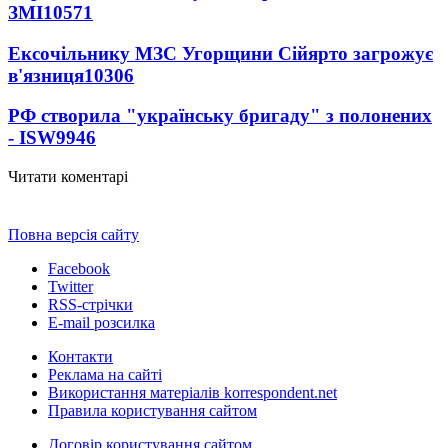
ЗМІ
10571
Ексочільнику МЗС Угорщини Сійярто загрожує
в'язниця
10306
РФ створила "українську бригаду" з полонених
- ISW
9946
Читати коментарі
Повна версія сайту
Facebook
Twitter
RSS-стрічки
E-mail розсилка
Контакти
Реклама на сайті
Використання матеріалів korrespondent.net
Правила користування сайтом
Договір користування сайтом