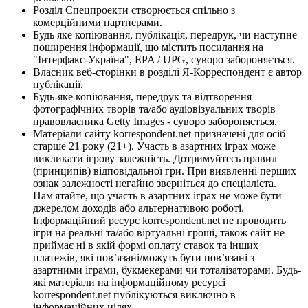
Розділ Спецпроекти створюється спільно з
комерційними партнерами.
Будь яке копіювання, публікація, передрук, чи наступне
поширення інформації, що містить посилання на
"Інтерфакс-Україна", EPA / UPG, суворо забороняється.
Власник веб-сторінки в розділі Я-Корреспондент є автор
публікації.
Будь-яке копіювання, передрук та відтворення
фотографічних творів та/або аудіовізуальних творів
правовласника Getty Images - суворо забороняється.
Матеріали сайту korrespondent.net призначені для осіб
старше 21 року (21+). Участь в азартних іграх може
викликати ігрову залежність. Дотримуйтесь правил
(принципів) відповідальної гри. При виявленні перших
ознак залежності негайно зверніться до спеціаліста.
Пам'ятайте, що участь в азартних іграх не може бути
джерелом доходів або альтернативою роботі.
Інформаційний ресурс korrespondent.net не проводить
ігри на реальні та/або віртуальні гроші, також сайт не
приймає ні в якій формі оплату ставок та інших
платежів, які пов’язані/можуть бути пов’язані з
азартними іграми, букмекерами чи тоталізаторами. Будь-
які матеріали на інформаційному ресурсі
korrespondent.net публікуються виключно в
інформаційних цілях.