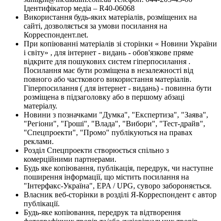
Ідентифікатор медіа – R40-06068
Використання будь-яких матеріалів, розміщених на
сайті, дозволяється за умови посилання на
Корреспондент.net.
При копіюванні матеріалів зі сторінки « Новини України
і світу» , для інтернет - видань - обов'язкове пряме
відкрите для пошукових систем гіперпосилання .
Посилання має бути розміщена в незалежності від
повного або часткового використання матеріалів.
Гіперпосилання ( для інтернет - видань) - повинна бути
розміщена в підзаголовку або в першому абзаці
матеріалу.
Новини з позначками "Думка", "Експертиза", "Заява",
"Регіони", "Гроші", "Влада", "Вибори", "Тест-драйв",
"Спецпроекти", "Промо" публікуються на правах
реклами.
Розділ Спецпроекти створюється спільно з
комерційними партнерами.
Будь яке копіювання, публікація, передрук, чи наступне
поширення інформації, що містить посилання на
"Інтерфакс-Україна", EPA / UPG, суворо забороняється.
Власник веб-сторінки в розділі Я-Корреспондент є автор
публікації.
Будь-яке копіювання, передрук та відтворення