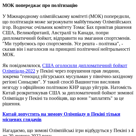
МОК попереджає про політизацію
У Міжнародному олімпійському комітеті (МОК) попередили,
що політизація може загрожувати майбутньому Олімпійських
ігор. Водночас очільник комітету Томас Бах привітав рішення
США, Великобританії, Австралії та Канади, попри
дипломатичний бойкот, відправити на змагання спортсменів.
"Ми турбуємось про спортсменів. Усе решта - політика", -
сказав він і наголосив на принципі політичної нейтральності
МОК.
Як повідомлялося,
США оголосили дипломатичний бойкот
Олімпіади-2022
у Пекіні через порушення прав людини,
зокрема "геноцид уйгурських мусульман у північно-західному
регіоні Синьцзян". У такий спосіб Вашингтон висловив
незгоду з офіційною політикою КНР щодо уйгурів. Натомість
Китай розкритикував США за дипломатичний бойкот зимової
Олімпіади у Пекіні та пообіцяв, що вони "заплатять" за це
рішення.
Китай допустить на зимову Олімпіаду в Пекіні тільки
місцевих глядачів
Нагадаємо, що зимові Олімпійські ігри відбудуться у Пекіні з 4
до 20 лютого 2022 року.