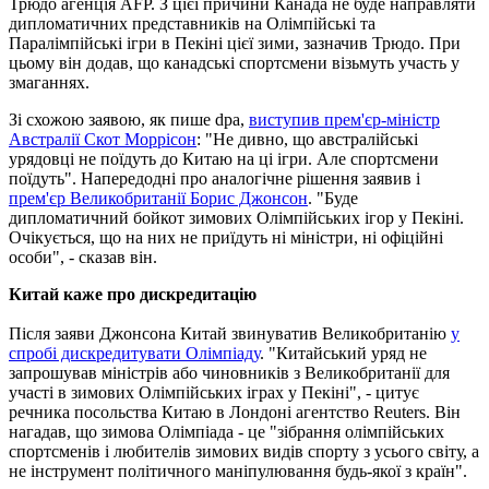
Трюдо агенція AFP. З цієї причини Канада не буде направляти
дипломатичних представників на Олімпійські та
Паралімпійські ігри в Пекіні цієї зими, зазначив Трюдо. При
цьому він додав, що канадські спортсмени візьмуть участь у
змаганнях.
Зі схожою заявою, як пише dpa,
виступив прем'єр-міністр
Австралії Скот Моррісон
: "Не дивно, що австралійські
урядовці не поїдуть до Китаю на ці ігри. Але спортсмени
поїдуть". Напередодні про аналогічне рішення заявив і
прем'єр Великобританії Борис Джонсон
. "Буде
дипломатичний бойкот зимових Олімпійських ігор у Пекіні.
Очікується, що на них не приїдуть ні міністри, ні офіційні
особи", - сказав він.
Китай каже про дискредитацію
Після заяви Джонсона Китай звинуватив Великобританію
у
спробі дискредитувати Олімпіаду
. "Китайський уряд не
запрошував міністрів або чиновників з Великобританії для
участі в зимових Олімпійських іграх у Пекіні", - цитує
речника посольства Китаю в Лондоні агентство Reuters. Він
нагадав, що зимова Олімпіада - це "зібрання олімпійських
спортсменів і любителів зимових видів спорту з усього світу, а
не інструмент політичного маніпулювання будь-якої з країн".