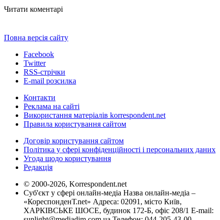
Читати коментарі
Повна версія сайту
Facebook
Twitter
RSS-стрічки
E-mail розсилка
Контакти
Реклама на сайті
Використання матеріалів korrespondent.net
Правила користування сайтом
Договір користування сайтом
Політика у сфері конфіденційності і персональних даних
Угода щодо користування
Редакція
© 2000-2026, Korrespondent.net
Суб'єкт у сфері онлайн-медіа Назва онлайн-медіа –
«КореспонденТ.net» Адреса: 02091, місто Київ,
ХАРКІВСЬКЕ ШОСЕ, будинок 172-Б, офіс 208/1 E-mail:
sunlight@mediadim.com.ua
Телефон: 044-205-43-00