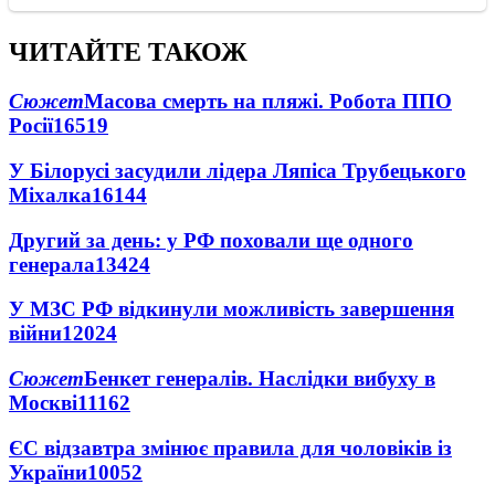
ЧИТАЙТЕ ТАКОЖ
Сюжет
Масова смерть на пляжі. Робота ППО
Росії
16519
У Білорусі засудили лідера Ляпіса Трубецького
Міхалка
16144
Другий за день: у РФ поховали ще одного
генерала
13424
У МЗС РФ відкинули можливість завершення
війни
12024
Сюжет
Бенкет генералів. Наслідки вибуху в
Москві
11162
ЄС відзавтра змінює правила для чоловіків із
України
10052