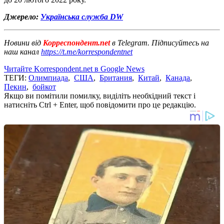
Джерело:
Українська служба DW
Новини від
Корреспондент.net
в Telegram. Підписуйтесь на
наш канал
https://t.me/korrespondentnet
Читайте Korrespondent.net в Google News
ТЕГИ:
Олимпиада
,
США
,
Британия
,
Китай
,
Канада
,
Пекин
,
бойкот
Якщо ви помітили помилку, виділіть необхідний текст і
натисніть Ctrl + Enter, щоб повідомити про це редакцію.