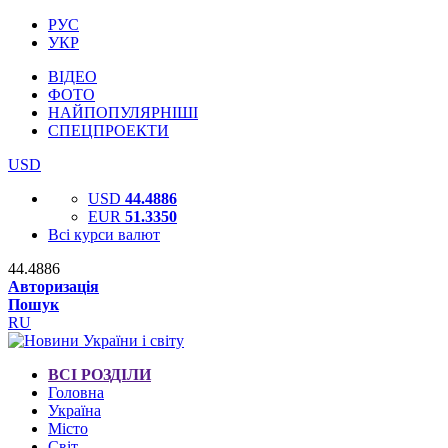
РУС
УКР
ВІДЕО
ФОТО
НАЙПОПУЛЯРНІШІ
СПЕЦПРОЕКТИ
USD
USD
44.4886
EUR
51.3350
Всі курси валют
44.4886
Авторизація
Пошук
RU
ВСІ РОЗДІЛИ
Головна
Україна
Місто
Світ