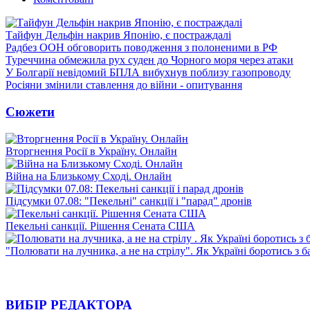
Тайфун Дельфін накрив Японію, є постраждалі
Радбез ООН обговорить поводження з полоненими в РФ
Туреччина обмежила рух суден до Чорного моря через атаки
У Болгарії невідомий БПЛА вибухнув поблизу газопроводу
Росіяни змінили ставлення до війни - опитування
Сюжети
Вторгнення Росії в Україну. Онлайн
Війна на Близькому Сході. Онлайн
Підсумки 07.08: "Пекельні" санкції і "парад" дронів
Пекельні санкції. Рішення Сената США
"Полювати на лучника, а не на стрілу". Як Україні боротись з 
ВИБІР РЕДАКТОРА