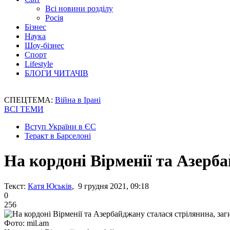
Всі новини розділу
Росія
Бізнес
Наука
Шоу-бізнес
Спорт
Lifestyle
БЛОГИ ЧИТАЧІВ
СПЕЦТЕМА:
Війна в Ірані
ВСІ ТЕМИ
Вступ України в ЄС
Теракт в Барселоні
На кордоні Вірменії та Азерб
Текст:
Катя Юськів
, 9 грудня 2021, 09:18
0
256
Фото: mil.am