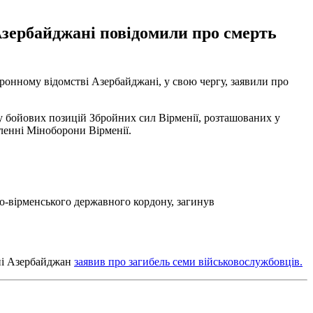
 Азербайджані повідомили про смерть
оронному відомстві Азербайджані, у свою чергу, заявили про
ку бойових позицій Збройних сил Вірменії, розташованих у
мленні Міноборони Вірменії.
о-вірменського державного кордону, загинув
ні Азербайджан
заявив про загибель семи військовослужбовців.