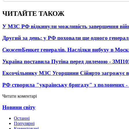
ЧИТАЙТЕ ТАКОЖ
У МЗС РФ відкинули можливість завершення вій
Другий за день: у РФ поховали ще одного генерал
Сюжет
Бенкет генералів. Наслідки вибуху в Моск
Україна поставила Путіна перед дилемою - ЗМІ
10
Ексочільнику МЗС Угорщини Сійярто загрожує в
РФ створила "українську бригаду" з полонених -
Читати коментарі
Новини світу
Останні
Популярні
Коментовані