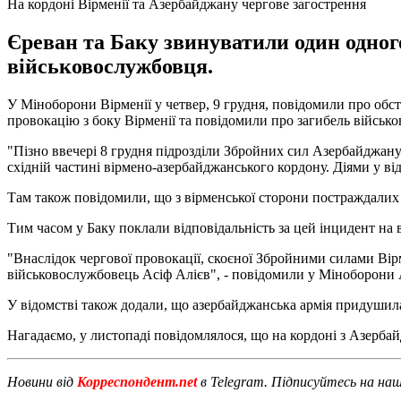
На кордоні Вірменії та Азербайджану чергове загострення
Єреван та Баку звинуватили один одного
військовослужбовця.
У Міноборони Вірменії у четвер, 9 грудня, повідомили про обст
провокацію з боку Вірменії та повідомили про загибель військо
"Пізно ввечері 8 грудня підрозділи Збройних сил Азербайджану
східній частині вірмено-азербайджанського кордону. Діями у в
Там також повідомили, що з вірменської сторони постраждалих
Тим часом у Баку поклали відповідальність за цей інцидент на 
"Внаслідок чергової провокації, скоєної Збройними силами Вір
військовослужбовець Асіф Алієв", - повідомили у Міноборони
У відомстві також додали, що азербайджанська армія придушил
Нагадаємо, у листопаді повідомлялося, що на кордоні з Азерб
Новини від
Корреспондент.net
в Telegram. Підписуйтесь на на