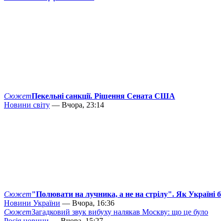
Сюжет
Пекельні санкції. Рішення Сената США
Новини світу
— Вчора, 23:14
Сюжет
"Полювати на лучника, а не на стрілу". Як Україні 
Новини України
— Вчора, 16:36
Сюжет
Загадковий звук вибуху налякав Москву: що це було
Росія новини
— Вчора, 15:27