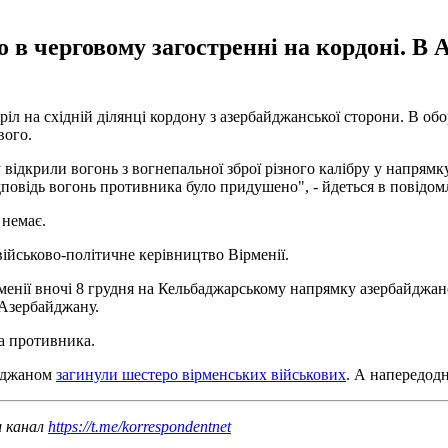
 в черговому загостренні на кордоні. В
ріл на східній ділянці кордону з азербайджанської сторони. В об
вого.
 відкрили вогонь з вогнепальної зброї різного калібру у напрям
ідповідь вогонь противника було придушено", - йдеться в повідо
 немає.
військово-політичне керівництво Вірменії.
менії вночі 8 грудня на Кельбаджарському напрямку азербайджан
 Азербайджану.
а противника.
айджаном
загинули шестеро вірменських військових
. А напередод
ш канал
https://t.me/korrespondentnet