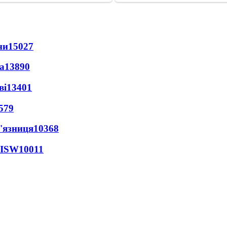
ни
15027
а
13890
ві
13401
579
'язниця
10368
 ISW
10011