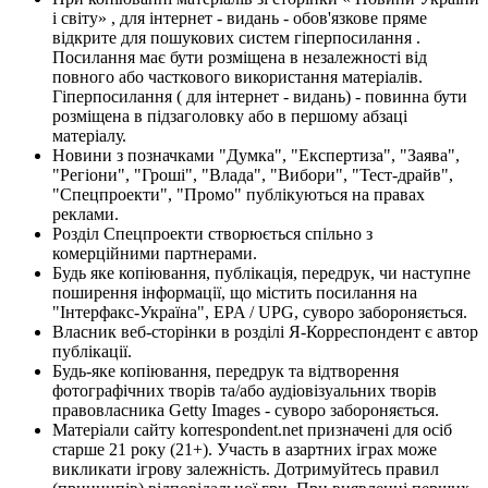
і світу» , для інтернет - видань - обов'язкове пряме
відкрите для пошукових систем гіперпосилання .
Посилання має бути розміщена в незалежності від
повного або часткового використання матеріалів.
Гіперпосилання ( для інтернет - видань) - повинна бути
розміщена в підзаголовку або в першому абзаці
матеріалу.
Новини з позначками "Думка", "Експертиза", "Заява",
"Регіони", "Гроші", "Влада", "Вибори", "Тест-драйв",
"Спецпроекти", "Промо" публікуються на правах
реклами.
Розділ Спецпроекти створюється спільно з
комерційними партнерами.
Будь яке копіювання, публікація, передрук, чи наступне
поширення інформації, що містить посилання на
"Інтерфакс-Україна", EPA / UPG, суворо забороняється.
Власник веб-сторінки в розділі Я-Корреспондент є автор
публікації.
Будь-яке копіювання, передрук та відтворення
фотографічних творів та/або аудіовізуальних творів
правовласника Getty Images - суворо забороняється.
Матеріали сайту korrespondent.net призначені для осіб
старше 21 року (21+). Участь в азартних іграх може
викликати ігрову залежність. Дотримуйтесь правил