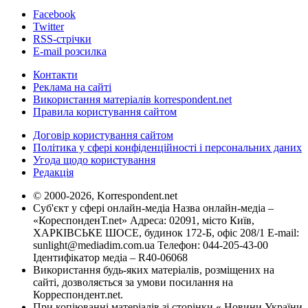
Facebook
Twitter
RSS-стрічки
E-mail розсилка
Контакти
Реклама на сайті
Використання матеріалів korrespondent.net
Правила користування сайтом
Договір користування сайтом
Політика у сфері конфіденційності і персональних даних
Угода щодо користування
Редакція
© 2000-2026, Korrespondent.net
Суб'єкт у сфері онлайн-медіа Назва онлайн-медіа –
«КореспонденТ.net» Адреса: 02091, місто Київ,
ХАРКІВСЬКЕ ШОСЕ, будинок 172-Б, офіс 208/1 E-mail:
sunlight@mediadim.com.ua
Телефон: 044-205-43-00
Ідентифікатор медіа – R40-06068
Використання будь-яких матеріалів, розміщених на
сайті, дозволяється за умови посилання на
Корреспондент.net.
При копіюванні матеріалів зі сторінки « Новини України