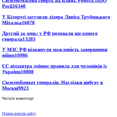
Сюжет
Масова смерть на пляжі. Робота ППО
Росії
16340
У Білорусі засудили лідера Ляпіса Трубецького
Міхалка
16078
Другий за день: у РФ поховали ще одного
генерала
13283
У МЗС РФ відкинули можливість завершення
війни
10986
ЄС відзавтра змінює правила для чоловіків із
України
10008
Сюжет
Бенкет генералів. Наслідки вибуху в
Москві
9923
Читати коментарі
Повна версія сайту