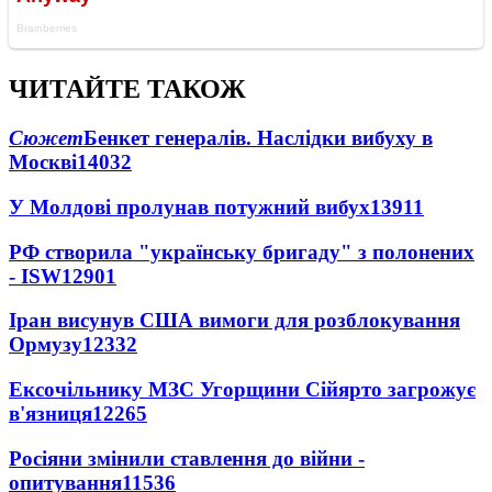
ЧИТАЙТЕ ТАКОЖ
Сюжет
Бенкет генералів. Наслідки вибуху в
Москві
14032
У Молдові пролунав потужний вибух
13911
РФ створила "українську бригаду" з полонених
- ISW
12901
Іран висунув США вимоги для розблокування
Ормузу
12332
Ексочільнику МЗС Угорщини Сійярто загрожує
в'язниця
12265
Росіяни змінили ставлення до війни -
опитування
11536