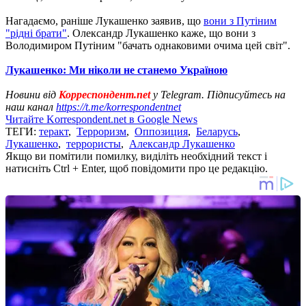
Нагадаємо, раніше Лукашенко заявив, що
вони з Путіним
"рідні брати"
. Олександр Лукашенко каже, що вони з
Володимиром Путіним "бачать однаковими очима цей світ".
Лукашенко: Ми ніколи не станемо Україною
Новини від
Корреспондент.net
у Telegram. Підписуйтесь на
наш канал
https://t.me/korrespondentnet
Читайте Korrespondent.net в Google News
ТЕГИ:
теракт
,
Терроризм
,
Оппозиция
,
Беларусь
,
Лукашенко
,
террористы
,
Александр Лукашенко
Якщо ви помітили помилку, виділіть необхідний текст і
натисніть Ctrl + Enter, щоб повідомити про це редакцію.