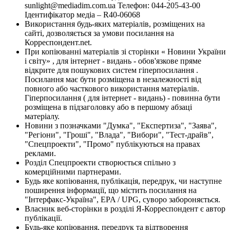
sunlight@mediadim.com.ua
Телефон: 044-205-43-00
Ідентифікатор медіа – R40-06068
Використання будь-яких матеріалів, розміщених на
сайті, дозволяється за умови посилання на
Корреспондент.net.
При копіюванні матеріалів зі сторінки « Новини України
і світу» , для інтернет - видань - обов'язкове пряме
відкрите для пошукових систем гіперпосилання .
Посилання має бути розміщена в незалежності від
повного або часткового використання матеріалів.
Гіперпосилання ( для інтернет - видань) - повинна бути
розміщена в підзаголовку або в першому абзаці
матеріалу.
Новини з позначками "Думка", "Експертиза", "Заява",
"Регіони", "Гроші", "Влада", "Вибори", "Тест-драйв",
"Спецпроекти", "Промо" публікуються на правах
реклами.
Розділ Спецпроекти створюється спільно з
комерційними партнерами.
Будь яке копіювання, публікація, передрук, чи наступне
поширення інформації, що містить посилання на
"Інтерфакс-Україна", EPA / UPG, суворо забороняється.
Власник веб-сторінки в розділі Я-Корреспондент є автор
публікації.
Будь-яке копіювання, передрук та відтворення