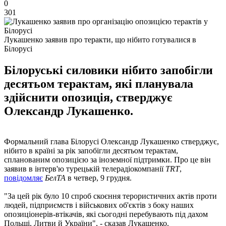
0
301
Лукашенко заявив про теракти, що нібито готувалися в
Білорусі
Білоруські силовики нібито запобігли
десятьом терактам, які планувала
здійснити опозиція, стверджує
Олександр Лукашенко.
Формальний глава Білорусі Олександр Лукашенко стверджує,
нібито в країні за рік запобігли десятьом терактам,
спланованим опозицією за іноземної підтримки. Про це він
заявив в інтерв'ю турецькій телерадіокомпанії
TRT
,
повідомляє
БелТА
в четвер, 9 грудня.
"За цей рік було 10 спроб скоєння терористичних актів проти
людей, підприємств і військових об'єктів з боку наших
опозиціонерів-втікачів, які сьогодні перебувають під дахом
Польщі, Литви й України", - сказав Лукашенко.