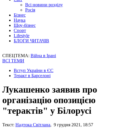
Всі новини розділу
Росія
Бізнес
Наука
Шоу-бізнес
Спорт
Lifestyle
БЛОГИ ЧИТАЧІВ
СПЕЦТЕМА:
Війна в Ірані
ВСІ ТЕМИ
Вступ України в ЄС
Теракт в Барселоні
Лукашенко заявив про
організацію опозицією
"терактів" у Білорусі
Текст:
Надтока Світлана
, 9 грудня 2021, 18:57