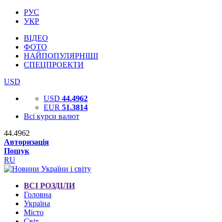
РУС
УКР
ВІДЕО
ФОТО
НАЙПОПУЛЯРНІШІ
СПЕЦПРОЕКТИ
USD
USD
44.4962
EUR
51.3814
Всі курси валют
44.4962
Авторизація
Пошук
RU
ВСІ РОЗДІЛИ
Головна
Україна
Місто
Світ