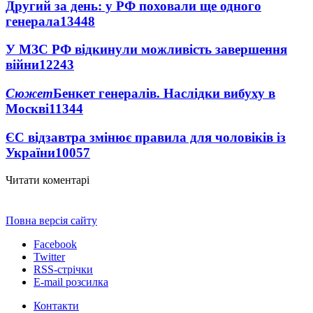
Другий за день: у РФ поховали ще одного
генерала
13448
У МЗС РФ відкинули можливість завершення
війни
12243
Сюжет
Бенкет генералів. Наслідки вибуху в
Москві
11344
ЄС відзавтра змінює правила для чоловіків із
України
10057
Читати коментарі
Повна версія сайту
Facebook
Twitter
RSS-стрічки
E-mail розсилка
Контакти