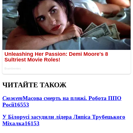
ЧИТАЙТЕ ТАКОЖ
Сюжет
Масова смерть на пляжі. Робота ППО
Росії
16553
У Білорусі засудили лідера Ляпіса Трубецького
Міхалка
16153