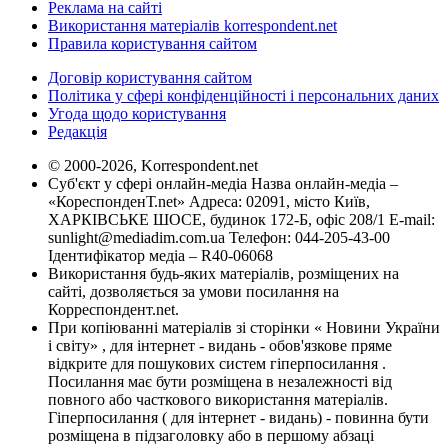
Реклама на сайті
Використання матеріалів korrespondent.net
Правила користування сайтом
Договір користування сайтом
Політика у сфері конфіденційності і персональних даних
Угода щодо користування
Редакція
© 2000-2026, Korrespondent.net
Суб'єкт у сфері онлайн-медіа Назва онлайн-медіа –
«КореспонденТ.net» Адреса: 02091, місто Київ,
ХАРКІВСЬКЕ ШОСЕ, будинок 172-Б, офіс 208/1 E-mail:
sunlight@mediadim.com.ua
Телефон: 044-205-43-00
Ідентифікатор медіа – R40-06068
Використання будь-яких матеріалів, розміщених на
сайті, дозволяється за умови посилання на
Корреспондент.net.
При копіюванні матеріалів зі сторінки « Новини України
і світу» , для інтернет - видань - обов'язкове пряме
відкрите для пошукових систем гіперпосилання .
Посилання має бути розміщена в незалежності від
повного або часткового використання матеріалів.
Гіперпосилання ( для інтернет - видань) - повинна бути
розміщена в підзаголовку або в першому абзаці