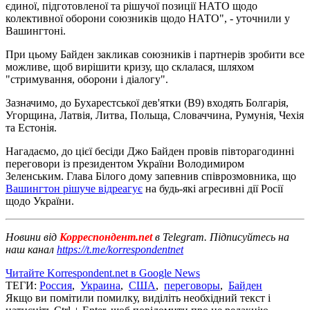
єдиної, підготовленої та рішучої позиції НАТО щодо
колективної оборони союзників щодо НАТО", - уточнили у
Вашингтоні.
При цьому Байден закликав союзників і партнерів зробити все
можливе, щоб вирішити кризу, що склалася, шляхом
"стримування, оборони і діалогу".
Зазначимо, до Бухарестської дев'ятки (В9) входять Болгарія,
Угорщина, Латвія, Литва, Польща, Словаччина, Румунія, Чехія
та Естонія.
Нагадаємо, до цієї бесіди Джо Байден провів півторагодинні
переговори із президентом України Володимиром
Зеленським. Глава Білого дому запевнив співрозмовника, що
Вашингтон рішуче відреагує
на будь-які агресивні дії Росії
щодо України.
Новини від
Корреспондент.net
в Telegram. Підписуйтесь на
наш канал
https://t.me/korrespondentnet
Читайте Korrespondent.net в Google News
ТЕГИ:
Россия
,
Украина
,
США
,
переговоры
,
Байден
Якщо ви помітили помилку, виділіть необхідний текст і