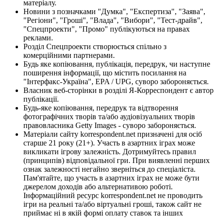
матеріалу.
Новини з позначками "Думка", "Експертиза", "Заява",
"Регіони", "Гроші", "Влада", "Вибори", "Тест-драйв",
"Спецпроекти", "Промо" публікуються на правах
реклами.
Розділ Спецпроекти створюється спільно з
комерційними партнерами.
Будь яке копіювання, публікація, передрук, чи наступне
поширення інформації, що містить посилання на
"Інтерфакс-Україна", EPA / UPG, суворо забороняється.
Власник веб-сторінки в розділі Я-Корреспондент є автор
публікації.
Будь-яке копіювання, передрук та відтворення
фотографічних творів та/або аудіовізуальних творів
правовласника Getty Images - суворо забороняється.
Матеріали сайту korrespondent.net призначені для осіб
старше 21 року (21+). Участь в азартних іграх може
викликати ігрову залежність. Дотримуйтесь правил
(принципів) відповідальної гри. При виявленні перших
ознак залежності негайно зверніться до спеціаліста.
Пам'ятайте, що участь в азартних іграх не може бути
джерелом доходів або альтернативою роботі.
Інформаційний ресурс korrespondent.net не проводить
ігри на реальні та/або віртуальні гроші, також сайт не
приймає ні в якій формі оплату ставок та інших