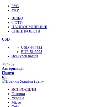
РУС
УКР
ВІДЕО
ФОТО
НАЙПОПУЛЯРНІШІ
СПЕЦПРОЕКТИ
USD
USD
44.4732
EUR
51.3093
Всі курси валют
44.4732
Авторизація
Пошук
RU
ВСІ РОЗДІЛИ
Головна
Україна
Місто
Світ