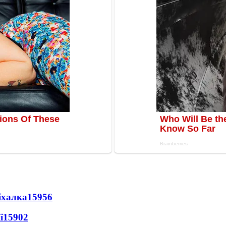
іхалка
15956
ї
15902