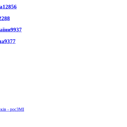
а
12856
2288
раїни
9937
ла
9377
ків - росЗМІ