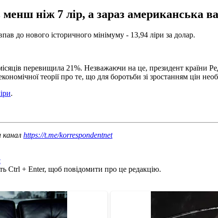
енш ніж 7 лір, а зараз американська ва
впав до нового історичного мінімуму - 13,94 ліри за долар.
1 місяців перевищила 21%. Незважаючи на це, президент країни 
ономічної теорії про те, що для боротьби зі зростанням цін нео
ліри
.
ш канал
https://t.me/korrespondentnet
с
ь Ctrl + Enter, щоб повідомити про це редакцію.