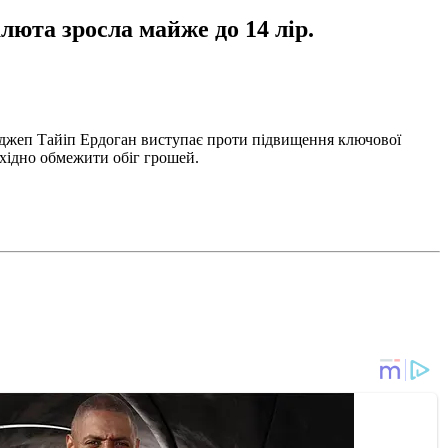
люта зросла майже до 14 лір.
Реджеп Тайіп Ердоган виступає проти підвищення ключової
бхідно обмежити обіг грошей.