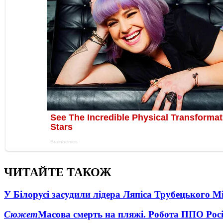
ЧИТАЙТЕ ТАКОЖ
У Білорусі засудили лідера Ляпіса Трубецького М
Сюжет
Масова смерть на пляжі. Робота ППО Росі