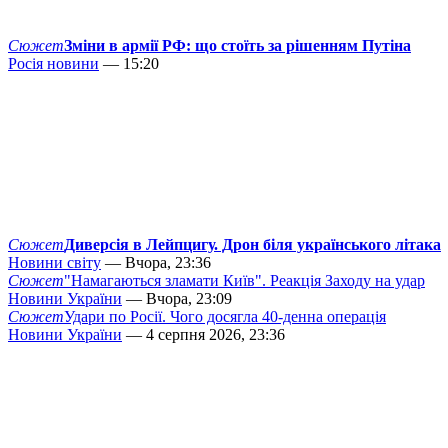
Сюжет
Зміни в армії РФ: що стоїть за рішенням Путіна
Росія новини
— 15:20
Сюжет
Диверсія в Лейпцигу. Дрон біля українського літака
Новини світу
— Вчора, 23:36
Сюжет
"Намагаються зламати Київ". Реакція Заходу на удар
Новини України
— Вчора, 23:09
Сюжет
Удари по Росії. Чого досягла 40-денна операція
Новини України
— 4 серпня 2026, 23:36