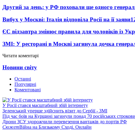
Другий за день: у РФ поховали ще одного генерал
Вибух у Москві: Італія відповіла Росії на її заяви
1
ЄС відзавтра змінює правила для чоловіків із Ук
ЗМІ: У ресторані в Москві загинула дочка генера
Читати коментарі
Новини світу
Останні
Популярні
Коментовані
У Росії стався масштабний збій інтернету
Зеленський уперше здійснить візит до Сербії - ЗМІ
Під час боїв на Курщині загинули понад 70 російських строкови
Дрони ЗСУ здорожчили перевезення вантажів до портів РФ
Сюжет
Війна на Близькому Сході. Онлайн