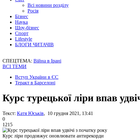
Всі новини розділу
Росія
Бізнес
Наука
Шоу-бізнес
Спорт
Lifestyle
БЛОГИ ЧИТАЧІВ
СПЕЦТЕМА:
Війна в Ірані
ВСІ ТЕМИ
Вступ України в ЄС
Теракт в Барселоні
Курс турецької ліри впав удві
Текст:
Катя Юськів
, 10 грудня 2021, 13:41
0
1215
Курс ліри продовжує оновлювати антирекорди