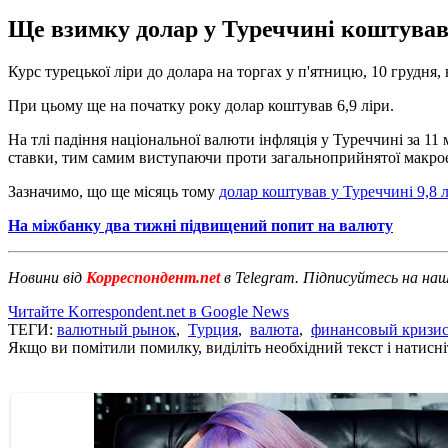
Ще взимку долар у Туреччині коштував м
Курс турецької ліри до долара на торгах у п'ятницю, 10 грудня, 
При цьому ще на початку року долар коштував 6,9 ліри.
На тлі падіння національної валюти інфляція у Туреччині за 1
ставки, тим самим виступаючи проти загальноприйнятої макроек
Зазначимо, що ще місяць тому
долар коштував у Туреччині 9,8 
На міжбанку два тижні підвищений попит на валюту
Новини від
Корреспондент.net
в Telegram. Підписуйтесь на на
Читайте Korrespondent.net в Google News
ТЕГИ:
валютный рынок
,
Турция
,
валюта
,
финансовый кризи
Якщо ви помітили помилку, виділіть необхідний текст і натисніт