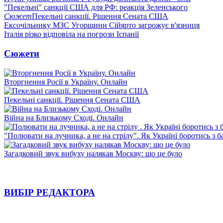
"Пекельні" санкції США для РФ: реакція Зеленського
Сюжет
Пекельні санкції. Рішення Сената США
Ексочільнику МЗС Угорщини Сійярто загрожує в'язниця
Італія різко відповіла на погрози Іспанії
Сюжети
Вторгнення Росії в Україну. Онлайн
Пекельні санкції. Рішення Сената США
Війна на Близькому Сході. Онлайн
"Полювати на лучника, а не на стрілу". Як Україні боротись з 
Загадковий звук вибуху налякав Москву: що це було
ВИБІР РЕДАКТОРА