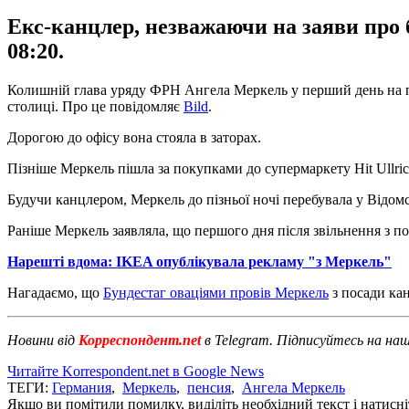
Екс-канцлер, незважаючи на заяви про б
08:20.
Колишній глава уряду ФРН Ангела Меркель у перший день на пе
столиці. Про це повідомляє
Bild
.
Дорогою до офісу вона стояла в заторах.
Пізніше Меркель пішла за покупками до супермаркету Hit Ullrich
Будучи канцлером, Меркель до пізньої ночі перебувала у Відом
Раніше Меркель заявляла, що першого дня після звільнення з по
Нарешті вдома: IKEA опублікувала рекламу "з Меркель"
Нагадаємо, що
Бундестаг оваціями провів Меркель
з посади ка
Новини від
Корреспондент.net
в Telegram. Підписуйтесь на на
Читайте Korrespondent.net в Google News
ТЕГИ:
Германия
,
Меркель
,
пенсия
,
Ангела Меркель
Якщо ви помітили помилку, виділіть необхідний текст і натисніт