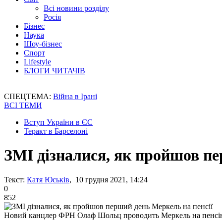
Всі новини розділу
Росія
Бізнес
Наука
Шоу-бізнес
Спорт
Lifestyle
БЛОГИ ЧИТАЧІВ
СПЕЦТЕМА:
Війна в Ірані
ВСІ ТЕМИ
Вступ України в ЄС
Теракт в Барселоні
ЗМІ дізналися, як пройшов пе
Текст:
Катя Юськів
, 10 грудня 2021, 14:24
0
852
Новий канцлер ФРН Олаф Шольц проводить Меркель на пенсі