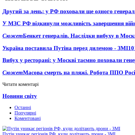
Другий за день: у РФ поховали ще одного генерал
У МЗС РФ відкинули можливість завершення вій
Сюжет
Бенкет генералів. Наслідки вибуху в Моск
Україна поставила Путіна перед дилемою - ЗМІ
10
Вибух у ресторані: у Москві таємно поховали ген
Сюжет
Масова смерть на пляжі. Робота ППО Росі
Читати коментарі
Новини світу
Останні
Популярні
Коментовані
Путін уникає регіонів РФ, куди долітають дрони - ЗМІ