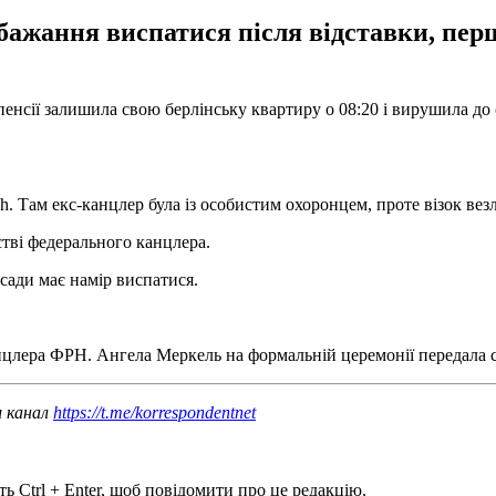
ажання виспатися після відставки, перш
нсії залишила свою берлінську квартиру о 08:20 і вирушила до 
. Там екс-канцлер була із особистим охоронцем, проте візок везл
стві федерального канцлера.
сади має намір виспатися.
нцлера ФРН. Ангела Меркель на формальній церемонії передала
ш канал
https://t.me/korrespondentnet
ь Ctrl + Enter, щоб повідомити про це редакцію.