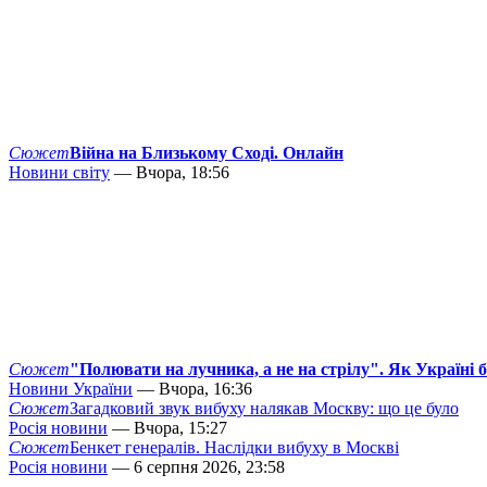
Сюжет
Війна на Близькому Сході. Онлайн
Новини світу
— Вчора, 18:56
Сюжет
"Полювати на лучника, а не на стрілу". Як Україні 
Новини України
— Вчора, 16:36
Сюжет
Загадковий звук вибуху налякав Москву: що це було
Росія новини
— Вчора, 15:27
Сюжет
Бенкет генералів. Наслідки вибуху в Москві
Росія новини
— 6 серпня 2026, 23:58