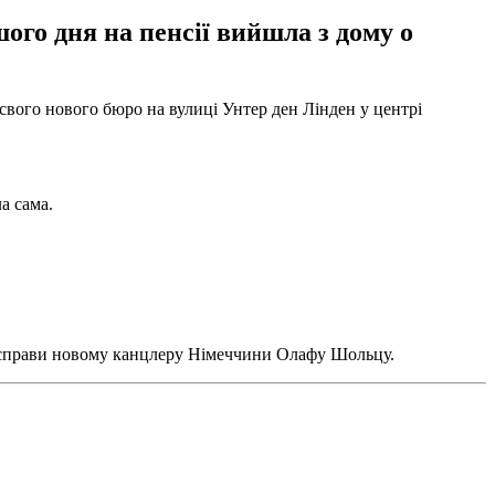
ого дня на пенсії вийшла з дому о
свого нового бюро на вулиці Унтер ден Лінден у центрі
а сама.
 справи новому канцлеру Німеччини Олафу Шольцу.