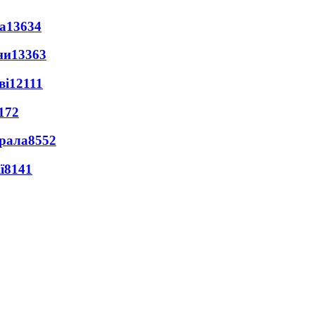
а
13634
ни
13363
ві
12111
172
ерала
8552
ї
8141