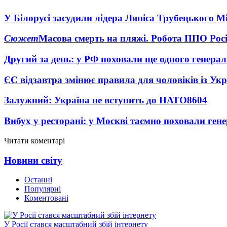
У Білорусі засудили лідера Ляпіса Трубецького М
Сюжет
Масова смерть на пляжі. Робота ППО Росі
Другий за день: у РФ поховали ще одного генерал
ЄС відзавтра змінює правила для чоловіків із Ук
Залужний: Україна не вступить до НАТО
8604
Вибух у ресторані: у Москві таємно поховали ген
Читати коментарі
Новини світу
Останні
Популярні
Коментовані
У Росії стався масштабний збій інтернету