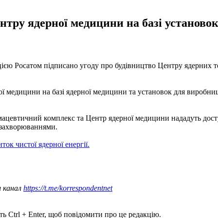
ентру ядерної медицини на базі установо
ією Росатом підписано угоду про будівництво Центру ядерних т
ої медицини на базі ядерної медицини та установок для виробн
рмацевтичний комплекс та Центр ядерної медицини нададуть дос
 захворюваннями.
ток чистої ядерної енергії.
ш канал
https://t.me/korrespondentnet
ь Ctrl + Enter, щоб повідомити про це редакцію.