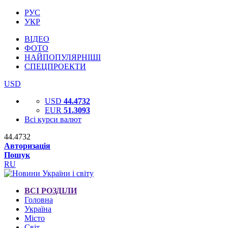
РУС
УКР
ВІДЕО
ФОТО
НАЙПОПУЛЯРНІШІ
СПЕЦПРОЕКТИ
USD
USD
44.4732
EUR
51.3093
Всі курси валют
44.4732
Авторизація
Пошук
RU
ВСІ РОЗДІЛИ
Головна
Україна
Місто
Світ