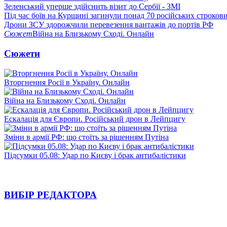
Зеленський уперше здійснить візит до Сербії - ЗМІ
Під час боїв на Курщині загинули понад 70 російських строкови
Дрони ЗСУ здорожчили перевезення вантажів до портів РФ
Сюжет
Війна на Близькому Сході. Онлайн
Сюжети
Вторгнення Росії в Україну. Онлайн
Війна на Близькому Сході. Онлайн
Ескалація для Європи. Російський дрон в Лейпцигу
Зміни в армії РФ: що стоїть за рішенням Путіна
Підсумки 05.08: Удар по Києву і брак антибалістики
ВИБІР РЕДАКТОРА