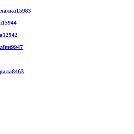
іхалка
15983
ї
15944
а
12942
раїни
9947
ерала
8463