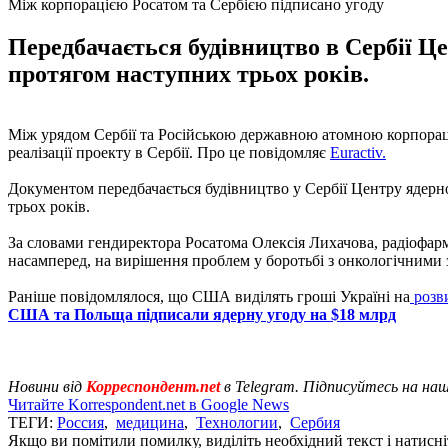
Між корпорацією Росатом та Сербією підписано угоду
Передбачається будівництво в Сербії Ц
протягом наступних трьох років.
Між урядом Сербії та Російською державною атомною корпорац
реалізації проекту в Сербії. Про це повідомляє
Euractiv.
Документом передбачається будівництво у Сербії Центру ядерн
трьох років.
За словами гендиректора Росатома Олексія Лихачова, радіофа
насамперед, на вирішення проблем у боротьбі з онкологічними
Раніше повідомлялося, що США виділять гроші Україні на
розви
США та Польща підписали ядерну угоду на $18 млрд
Новини від
Корреспондент.net
в Telegram. Підписуйтесь на на
Читайте Korrespondent.net в Google News
ТЕГИ:
Россия
,
медицина
,
Технологии
,
Сербия
Якщо ви помітили помилку, виділіть необхідний текст і натисніт