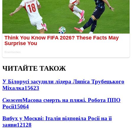
ЧИТАЙТЕ ТАКОЖ
У Білорусі засудили лідера Ляпіса Трубецького
Міхалка
15623
Сюжет
Масова смерть на пляжі. Робота ППО
Росії
15064
Вибух у Москві: Італія відповіла Росії на її
заяви
12128