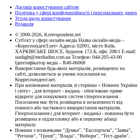
Договір користування сайтом
Політика у сфері конфіденційності і персональних даних
Угода щодо користування
Редакція
© 2000-2026, Korrespondent.net
Суб'єкт у сфері онлайн-медіа Назва онлайн-медіа –
«КореспонденТ.net» Адреса: 02091, місто Київ,
ХАРКІВСЬКЕ ШОСЕ, будинок 172-Б, офіс 208/1 E-mail:
sunlight@mediadim.com.ua
Телефон: 044-205-43-00
Ідентифікатор медіа – R40-06068
Використання будь-яких матеріалів, розміщених на
сайті, дозволяється за умови посилання на
Корреспондент.net.
При копіюванні матеріалів зі сторінки « Новини України
і світу» , для інтернет - видань - обов'язкове пряме
відкрите для пошукових систем гіперпосилання .
Посилання має бути розміщена в незалежності від
повного або часткового використання матеріалів.
Гіперпосилання ( для інтернет - видань) - повинна бути
розміщена в підзаголовку або в першому абзаці
матеріалу.
Новини з позначками "Думка", "Експертиза", "Заява",
"Регіони", "Гроші", "Влада", "Вибори", "Тест-драйв",