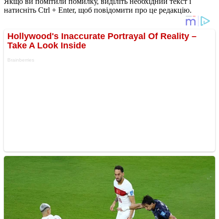
Якщо ви помітили помилку, виділіть необхідний текст і
натисніть Ctrl + Enter, щоб повідомити про це редакцію.