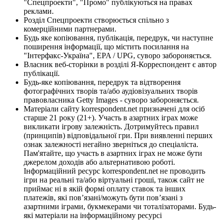
"Спецпроекти", "Промо" публікуються на правах
реклами.
Розділ Спецпроекти створюється спільно з
комерційними партнерами.
Будь яке копіювання, публікація, передрук, чи наступне
поширення інформації, що містить посилання на
"Інтерфакс-Україна", EPA / UPG, суворо забороняється.
Власник веб-сторінки в розділі Я-Корреспондент є автор
публікації.
Будь-яке копіювання, передрук та відтворення
фотографічних творів та/або аудіовізуальних творів
правовласника Getty Images - суворо забороняється.
Матеріали сайту korrespondent.net призначені для осіб
старше 21 року (21+). Участь в азартних іграх може
викликати ігрову залежність. Дотримуйтесь правил
(принципів) відповідальної гри. При виявленні перших
ознак залежності негайно зверніться до спеціаліста.
Пам'ятайте, що участь в азартних іграх не може бути
джерелом доходів або альтернативою роботі.
Інформаційний ресурс korrespondent.net не проводить
ігри на реальні та/або віртуальні гроші, також сайт не
приймає ні в якій формі оплату ставок та інших
платежів, які пов’язані/можуть бути пов’язані з
азартними іграми, букмекерами чи тоталізаторами. Будь-
які матеріали на інформаційному ресурсі