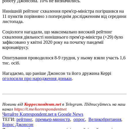
роботу Джонсона. 10% не визначились.
Нинішній рейтинг схвалення прем'єр-міністра погіршився на
11 пунктів порівняно з попереднім дослідженням від середини
листопада.
Соціологи нагадали, що максимально високий рейтинг
схвалення діяльності нинішнього прем'єр-міністра (+29) було
зафіксовано у квітні 2020 року на початку пандемії
коронавірусу.
Опитування проводилося 8-9 грудня, у ньому взяли участь 1,6
тис. осіб.
Нагадаємо, що раніше Джонсон та його дружина Керрі
оголосили про народження доньки
.
Новини від
Корреспондент.net
в Telegram. Підписуйтесь на наш
канал
https://t.me/korrespondentnet
Читайте Korrespondent.net в Google News
ТЕГИ:
рейтинг
,
премьер-министр
,
опрос
,
Великобритания
,
Борис Джонсон