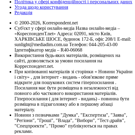
Політика у сфері конфіденційності і персональних даних
Угода щодо користування
Редакція
© 2000-2026, Korrespondent.net
Суб'єкт у сфері онлайн-медіа Назва онлайн-медіа –
«КореспонденТ.net» Адреса: 02091, місто Київ,
ХАРКІВСЬКЕ ШОСЕ, будинок 172-Б, офіс 208/1 E-mail:
sunlight@mediadim.com.ua
Телефон: 044-205-43-00
Ідентифікатор медіа – R40-06068
Використання будь-яких матеріалів, розміщених на
сайті, дозволяється за умови посилання на
Корреспондент.net.
При копіюванні матеріалів зі сторінки « Новини України
і світу» , для інтернет - видань - обов'язкове пряме
відкрите для пошукових систем гіперпосилання .
Посилання має бути розміщена в незалежності від
повного або часткового використання матеріалів.
Гіперпосилання ( для інтернет - видань) - повинна бути
розміщена в підзаголовку або в першому абзаці
матеріалу.
Новини з позначками "Думка", "Експертиза", "Заява",
"Регіони", "Гроші", "Влада", "Вибори", "Тест-драйв",
"Спецпроекти", "Промо" публікуються на правах
реклами.