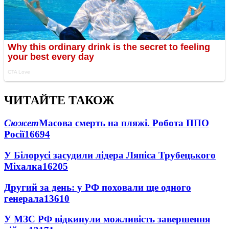
ЧИТАЙТЕ ТАКОЖ
Сюжет
Масова смерть на пляжі. Робота ППО
Росії
16694
У Білорусі засудили лідера Ляпіса Трубецького
Міхалка
16205
Другий за день: у РФ поховали ще одного
генерала
13610
У МЗС РФ відкинули можливість завершення