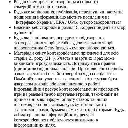
Розділ Спецпроекти створюється спільно з
комерційними партнерами.
Будь яке копіювання, публікація, передрук, чи наступне
поширення інформації, що містить посилання на
"Інтерфакс-Україна", EPA / UPG, суворо забороняється.
Власник веб-сторінки в розділі Я-Корреспондент є автор
публікації.
Будь-яке копіювання, передрук та відтворення
фотографічних творів та/або аудіовізуальних творів
правовласника Getty Images - суворо забороняється.
Матеріали сайту korrespondent.net призначені для осіб
старше 21 року (21+). Участь в азартних іграх може
викликати ігрову залежність. Дотримуйтесь правил
(принципів) відповідальної гри. При виявленні перших
ознак залежності негайно зверніться до спеціаліста.
Пам'ятайте, що участь в азартних іграх не може бути
джерелом доходів або альтернативою роботі.
Інформаційний ресурс korrespondent.net не проводить
ігри на реальні та/або віртуальні гроші, також сайт не
приймає ні в якій формі оплату ставок та інших
платежів, які пов’язані/можуть бути пов’язані з
азартними іграми, букмекерами чи тоталізаторами. Будь-
які матеріали на інформаційному ресурсі
korrespondent.net публікуються виключно в
інформаційних цілях.