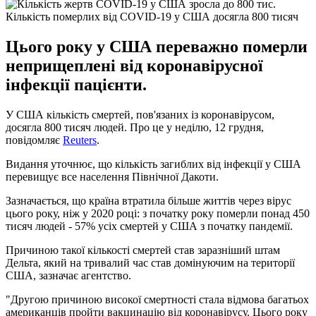
Кількість померлих від COVID-19 у США досягла 800 тисяч
Цього року у США переважно померли
неприщеплені від коронавірусної
інфекції пацієнти.
У США кількість смертей, пов'язаних із коронавірусом,
досягла 800 тисяч людей. Про це у неділю, 12 грудня,
повідомляє
Reuters
.
Видання уточнює, що кількість загиблих від інфекції у США
перевищує все населення Північної Дакоти.
Зазначається, що країна втратила більше життів через вірус
цього року, ніж у 2020 році: з початку року померли понад 450
тисяч людей - 57% усіх смертей у США з початку пандемії.
Причиною такої кількості смертей став заразніший штам
Дельта, який на тривалий час став домінуючим на території
США, зазначає агентство.
"Другою причиною високої смертності стала відмова багатьох
американців пройти вакцинацію від коронавірусу. Цього року