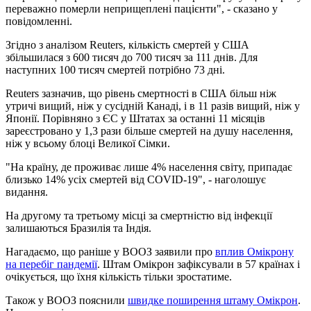
переважно померли неприщеплені пацієнти", - сказано у
повідомленні.
Згідно з аналізом Reuters, кількість смертей у США
збільшилася з 600 тисяч до 700 тисяч за 111 днів. Для
наступних 100 тисяч смертей потрібно 73 дні.
Reuters зазначив, що рівень смертності в США більш ніж
утричі вищий, ніж у сусідній Канаді, і в 11 разів вищий, ніж у
Японії. Порівняно з ЄС у Штатах за останні 11 місяців
зареєстровано у 1,3 рази більше смертей на душу населення,
ніж у всьому блоці Великої Сімки.
"На країну, де проживає лише 4% населення світу, припадає
близько 14% усіх смертей від COVID-19", - наголошує
видання.
На другому та третьому місці за смертністю від інфекції
залишаються Бразилія та Індія.
Нагадаємо, що раніше у ВООЗ заявили про
вплив Омікрону
на перебіг пандемії
. Штам Омікрон зафіксували в 57 країнах і
очікується, що їхня кількість тільки зростатиме.
Також у ВООЗ пояснили
швидке поширення штаму Омікрон
.