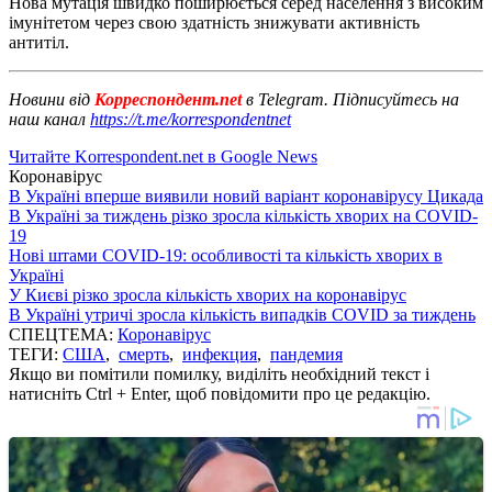
Нова мутація швидко поширюється серед населення з високим
імунітетом через свою здатність знижувати активність
антитіл.
Новини від
Корреспондент.net
в Telegram. Підписуйтесь на
наш канал
https://t.me/korrespondentnet
Читайте Korrespondent.net в Google News
Коронавірус
В Україні вперше виявили новий варіант коронавірусу Цикада
В Україні за тиждень різко зросла кількість хворих на COVID-
19
Нові штами COVID-19: особливості та кількість хворих в
Україні
У Києві різко зросла кількість хворих на коронавірус
В Україні утричі зросла кількість випадків COVID за тиждень
СПЕЦТЕМА:
Коронавірус
ТЕГИ:
США
,
смерть
,
инфекция
,
пандемия
Якщо ви помітили помилку, виділіть необхідний текст і
натисніть Ctrl + Enter, щоб повідомити про це редакцію.