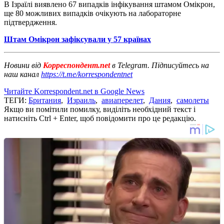
В Ізраїлі виявлено 67 випадків інфікування штамом Омікрон,
ще 80 можливих випадків очікують на лабораторне
підтвердження.
Штам Омікрон зафіксували у 57 країнах
Новини від
Корреспондент.net
в Telegram. Підписуйтесь на
наш канал
https://t.me/korrespondentnet
Читайте Korrespondent.net в Google News
ТЕГИ:
Британия
,
Израиль
,
авиаперелет
,
Дания
,
самолеты
Якщо ви помітили помилку, виділіть необхідний текст і
натисніть Ctrl + Enter, щоб повідомити про це редакцію.