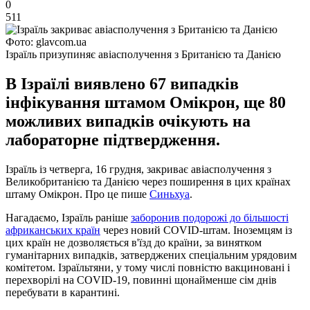
0
511
Фото: glavcom.ua
Ізраїль призупиняє авіасполучення з Британією та Данією
В Ізраїлі виявлено 67 випадків
інфікування штамом Омікрон, ще 80
можливих випадків очікують на
лабораторне підтвердження.
Ізраїль із четверга, 16 грудня, закриває авіасполучення з
Великобританією та Данією через поширення в цих країнах
штаму Омікрон. Про це пише
Синьхуа
.
Нагадаємо, Ізраїль раніше
заборонив подорожі до більшості
африканських країн
через новий COVID-штам. Іноземцям із
цих країн не дозволяється в'їзд до країни, за винятком
гуманітарних випадків, затверджених спеціальним урядовим
комітетом. Ізраїльтяни, у тому числі повністю вакциновані і
перехворілі на COVID-19, повинні щонайменше сім днів
перебувати в карантині.