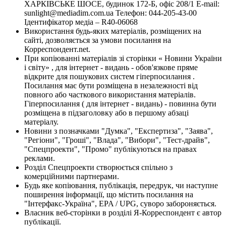
ХАРКІВСЬКЕ ШОСЕ, будинок 172-Б, офіс 208/1 E-mail:
sunlight@mediadim.com.ua
Телефон: 044-205-43-00
Ідентифікатор медіа – R40-06068
Використання будь-яких матеріалів, розміщених на
сайті, дозволяється за умови посилання на
Корреспондент.net.
При копіюванні матеріалів зі сторінки « Новини України
і світу» , для інтернет - видань - обов'язкове пряме
відкрите для пошукових систем гіперпосилання .
Посилання має бути розміщена в незалежності від
повного або часткового використання матеріалів.
Гіперпосилання ( для інтернет - видань) - повинна бути
розміщена в підзаголовку або в першому абзаці
матеріалу.
Новини з позначками "Думка", "Експертиза", "Заява",
"Регіони", "Гроші", "Влада", "Вибори", "Тест-драйв",
"Спецпроекти", "Промо" публікуються на правах
реклами.
Розділ Спецпроекти створюється спільно з
комерційними партнерами.
Будь яке копіювання, публікація, передрук, чи наступне
поширення інформації, що містить посилання на
"Інтерфакс-Україна", EPA / UPG, суворо забороняється.
Власник веб-сторінки в розділі Я-Корреспондент є автор
публікації.