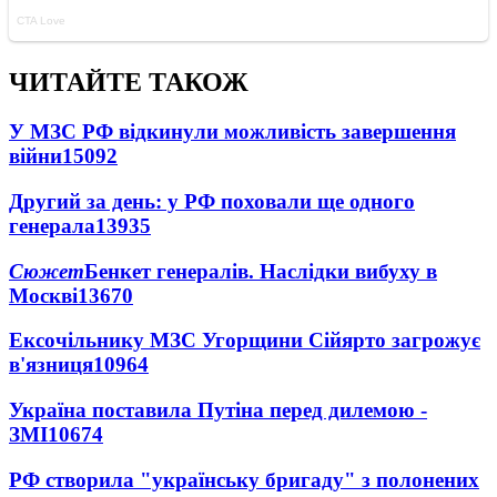
ЧИТАЙТЕ ТАКОЖ
У МЗС РФ відкинули можливість завершення
війни
15092
Другий за день: у РФ поховали ще одного
генерала
13935
Сюжет
Бенкет генералів. Наслідки вибуху в
Москві
13670
Ексочільнику МЗС Угорщини Сійярто загрожує
в'язниця
10964
Україна поставила Путіна перед дилемою -
ЗМІ
10674
РФ створила "українську бригаду" з полонених