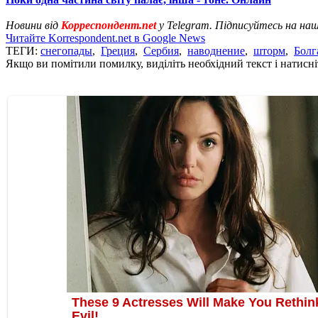
Новини від
Корреспондент.net
у Telegram. Підписуйтесь на на
Читайте Korrespondent.net в Google News
ТЕГИ:
снегопады
,
Греция
,
Сербия
,
наводнение
,
шторм
,
Болг
Якщо ви помітили помилку, виділіть необхідний текст і натисніт