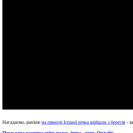
Нагадаємо, раніше
на півночі Іспанії річки вийшли з берегів
- з
Поки одна частина світу палає, інша - тоне. Онлайн