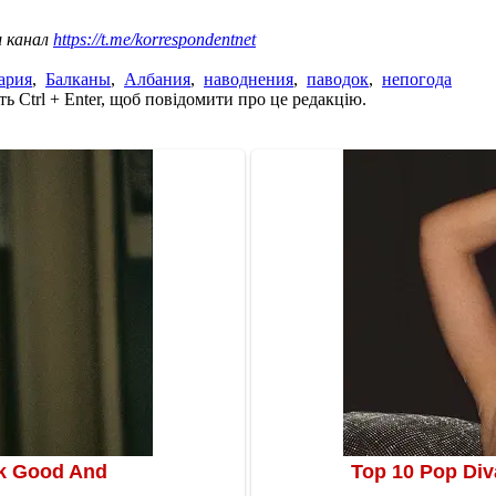
ш канал
https://t.me/korrespondentnet
ария
,
Балканы
,
Албания
,
наводнения
,
паводок
,
непогода
ь Ctrl + Enter, щоб повідомити про це редакцію.