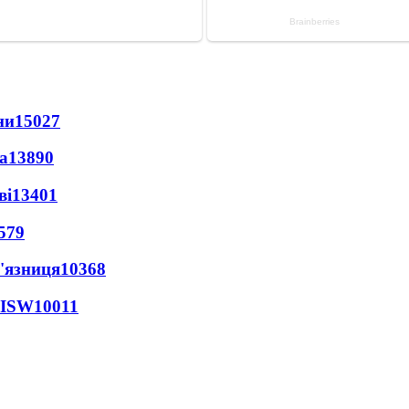
ни
15027
а
13890
ві
13401
579
'язниця
10368
 ISW
10011