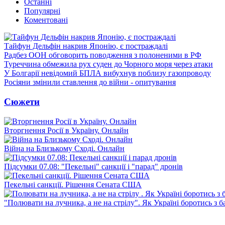
Останні
Популярні
Коментовані
Тайфун Дельфін накрив Японію, є постраждалі
Радбез ООН обговорить поводження з полоненими в РФ
Туреччина обмежила рух суден до Чорного моря через атаки
У Болгарії невідомий БПЛА вибухнув поблизу газопроводу
Росіяни змінили ставлення до війни - опитування
Сюжети
Вторгнення Росії в Україну. Онлайн
Війна на Близькому Сході. Онлайн
Підсумки 07.08: "Пекельні" санкції і "парад" дронів
Пекельні санкції. Рішення Сената США
"Полювати на лучника, а не на стрілу". Як Україні боротись з 