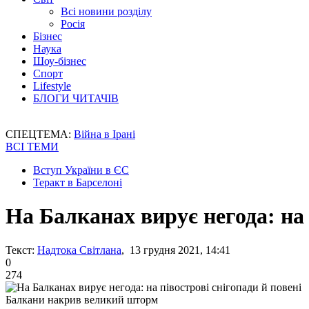
Всі новини розділу
Росія
Бізнес
Наука
Шоу-бізнес
Спорт
Lifestyle
БЛОГИ ЧИТАЧІВ
СПЕЦТЕМА:
Війна в Ірані
ВСІ ТЕМИ
Вступ України в ЄС
Теракт в Барселоні
На Балканах вирує негода: на 
Текст:
Надтока Світлана
, 13 грудня 2021, 14:41
0
274
Балкани накрив великий шторм