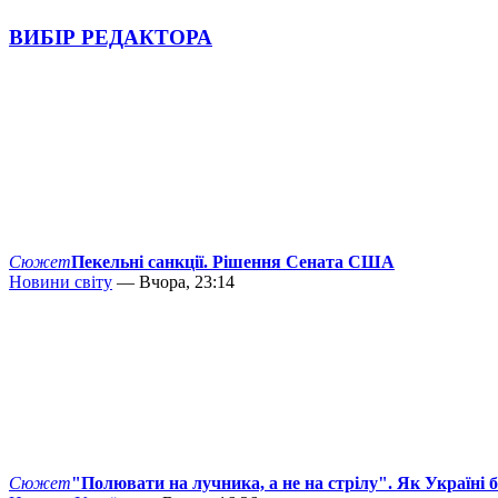
ВИБІР РЕДАКТОРА
Сюжет
Пекельні санкції. Рішення Сената США
Новини світу
— Вчора, 23:14
Сюжет
"Полювати на лучника, а не на стрілу". Як Україні 