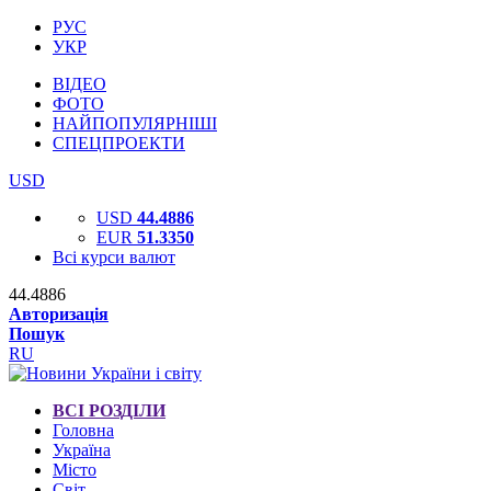
РУС
УКР
ВІДЕО
ФОТО
НАЙПОПУЛЯРНІШІ
СПЕЦПРОЕКТИ
USD
USD
44.4886
EUR
51.3350
Всі курси валют
44.4886
Авторизація
Пошук
RU
ВСІ РОЗДІЛИ
Головна
Україна
Місто
Світ