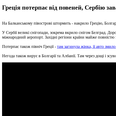
Греція потерпає від повеней, Сербію за
На Балканському півострові штормить - накрило Грецію, Болга
У Сербії великі снігопади, зокрема вкрило снігом Белград. До
міжнародний аеропорт. Західні регіони країни майже повністю 
Потерпає також північ Греції -
там загинула жінка, її авто змил
Негода також вирує в Болгарії та Албанії. Там через дощі і зсуви 