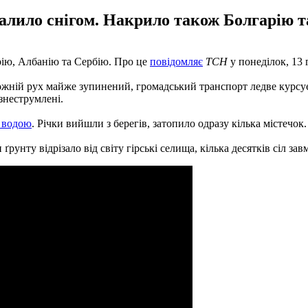
валило снігом. Накрило також Болгарію т
рію, Албанію та Сербію. Про це
повідомляє
ТСН
у понеділок, 13 
рожній рух майже зупинений, громадський транспорт ледве курсує
знеструмлені.
о водою
. Річки вийшли з берегів, затопило одразу кілька містечок
ґрунту відрізало від світу гірські селища, кілька десятків сіл зав