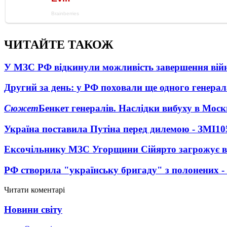
ЧИТАЙТЕ ТАКОЖ
У МЗС РФ відкинули можливість завершення вій
Другий за день: у РФ поховали ще одного генерал
Сюжет
Бенкет генералів. Наслідки вибуху в Моск
Україна поставила Путіна перед дилемою - ЗМІ
10
Ексочільнику МЗС Угорщини Сійярто загрожує в
РФ створила "українську бригаду" з полонених -
Читати коментарі
Новини світу