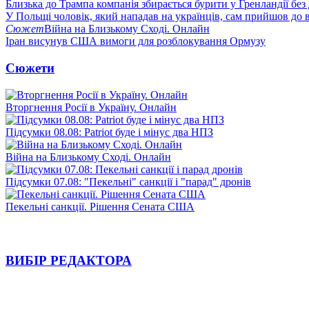
Близька до Трампа компанія збирається бурити у Гренландії без
У Польщі чоловік, який нападав на українців, сам прийшов до в
Сюжет
Війна на Близькому Сході. Онлайн
Іран висунув США вимоги для розблокування Ормузу
Сюжети
Вторгнення Росії в Україну. Онлайн
Підсумки 08.08: Patriot буде і мінус два НПЗ
Війна на Близькому Сході. Онлайн
Підсумки 07.08: "Пекельні" санкції і "парад" дронів
Пекельні санкції. Рішення Сената США
ВИБІР РЕДАКТОРА