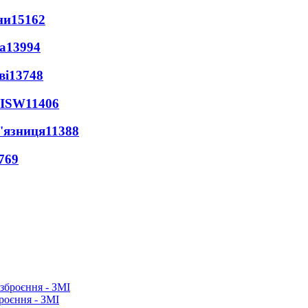
ни
15162
а
13994
ві
13748
 ISW
11406
'язниця
11388
769
роєння - ЗМІ