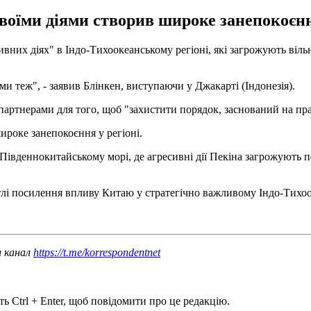
оїми діями створив широке занепокоєння
их діях" в Індо-Тихоокеанському регіоні, які загрожують вільн
ми теж", - заявив Блінкен, виступаючи у Джакарті (Індонезія).
партнерами для того, щоб "захистити порядок, заснований на пр
роке занепокоєння у регіоні.
Південнокитайському морі, де агресивні дії Пекіна загрожують 
тлі посилення впливу Китаю у стратегічно важливому Індо-Тихо
ш канал
https://t.me/korrespondentnet
ь Ctrl + Enter, щоб повідомити про це редакцію.