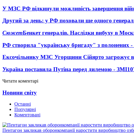
У МЗС РФ відкинули можливість завершення вій
Другий за день: у РФ поховали ще одного генерал
Сюжет
Бенкет генералів. Наслідки вибуху в Моск
РФ створила "українську бригаду" з полонених -
Ексочільнику МЗС Угорщини Сійярто загрожує в
Україна поставила Путіна перед дилемою - ЗМІ
10
Читати коментарі
Новини світу
Останні
Популярні
Коментовані
Пентагон закликав оборонкомпанії наростити виробництво озб