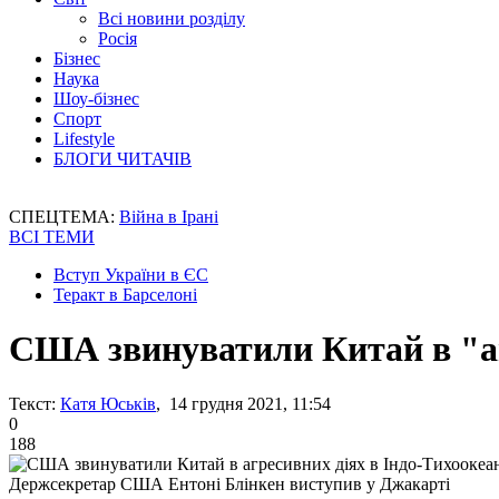
Всі новини розділу
Росія
Бізнес
Наука
Шоу-бізнес
Спорт
Lifestyle
БЛОГИ ЧИТАЧІВ
СПЕЦТЕМА:
Війна в Ірані
ВСІ ТЕМИ
Вступ України в ЄС
Теракт в Барселоні
США звинуватили Китай в "аг
Текст:
Катя Юськів
, 14 грудня 2021, 11:54
0
188
Держсекретар США Ентоні Блінкен виступив у Джакарті