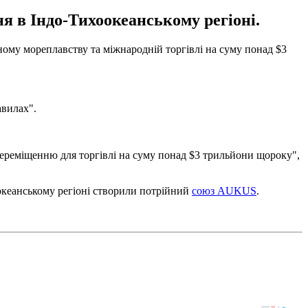
 в Індо-Тихоокеанському регіоні.
ому мореплавству та міжнародній торгівлі на суму понад $3
авилах".
переміщенню для торгівлі на суму понад $3 трильйони щороку",
океанському регіоні створили потрійний
союз AUKUS
.