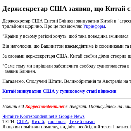
Держсекретар США заявив, що Китай св
Держсекретар США Ентоні Блінкен звинуватив Китай в "агресивн
трильйони щорічно. Про це повідомляє
Укрінформ
.
"Країни у всьому регіоні хочуть, щоб така поведінка змінилася, 
Він наголосив, що Вашингтон взаємодіятиме із союзниками та 
За словами держсекретаря США, Китай своїми діями створив ши
"Саме тому ми вирішили забезпечити свободу судноплавства в 
- заявив Блінкен.
Нагадаємо, Сполучені Штати, Великобританія та Австралія на 
Китай звинуватив США у тупиковому стані відносин
Новини від
Корреспондент.net
в Telegram. Підписуйтесь на на
Читайте Korrespondent.net в Google News
ТЕГИ:
США
,
Китай
,
торговля
,
Тихий океан
Якщо ви помітили помилку, виділіть необхідний текст і натисніт