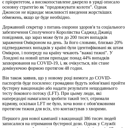
є пріоритетом, а високопоставлене джерело в уряді описало
основну стратегію як "продовжувати колоти". Однак
Джонсон не відкидає можливості введення жорсткіших
обмежень, якщо це буде необхідно.
Державний секретар з питань охорони здоров'я та соціального
забезпечення Сполученого Королівства Саджид Джавід
повідомив, що зараз може бути до 200 тисяч випадків
зараження Омікроном на день. За його словами, близько 20%
підтверджених випадків у країні були ідентифіковані як штам
Омікрон, і попереду на країну чекають "важкі тижні". У
Лондоні на новий штам припадає понад 44% випадків
захворювання на COVID-19, і, як очікується, він стане
домінуючою формою протягом 48 годин.
Він також заявив, що у новому році вимоги до COVID-
паспортів буде посилено: громадяни будуть зобов'язані пройти
бустерну вакцинацію або надати результати нещодавнього
тесту бокового потоку (LFT). При цьому люди, які
напередодні намагалися зробити такий тест, отримали
відмову, оскільки LFT не було, хоча вони є обов'язковими
протягом тижня для всіх, хто контактував з хворими.
Першого дня нової кампанії з вакцинації 386 тисяч людей
записалися на отримання бустерної дози. Однак у Службі