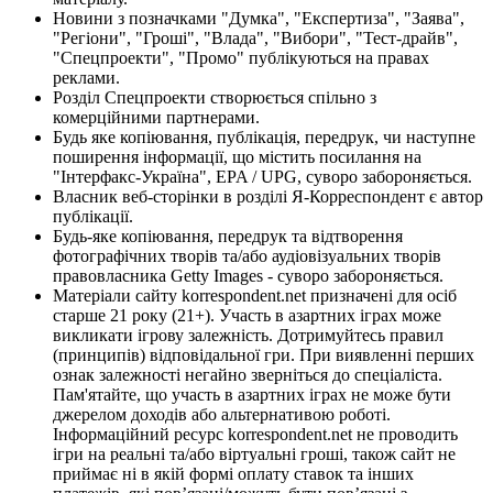
Новини з позначками "Думка", "Експертиза", "Заява",
"Регіони", "Гроші", "Влада", "Вибори", "Тест-драйв",
"Спецпроекти", "Промо" публікуються на правах
реклами.
Розділ Спецпроекти створюється спільно з
комерційними партнерами.
Будь яке копіювання, публікація, передрук, чи наступне
поширення інформації, що містить посилання на
"Інтерфакс-Україна", EPA / UPG, суворо забороняється.
Власник веб-сторінки в розділі Я-Корреспондент є автор
публікації.
Будь-яке копіювання, передрук та відтворення
фотографічних творів та/або аудіовізуальних творів
правовласника Getty Images - суворо забороняється.
Матеріали сайту korrespondent.net призначені для осіб
старше 21 року (21+). Участь в азартних іграх може
викликати ігрову залежність. Дотримуйтесь правил
(принципів) відповідальної гри. При виявленні перших
ознак залежності негайно зверніться до спеціаліста.
Пам'ятайте, що участь в азартних іграх не може бути
джерелом доходів або альтернативою роботі.
Інформаційний ресурс korrespondent.net не проводить
ігри на реальні та/або віртуальні гроші, також сайт не
приймає ні в якій формі оплату ставок та інших