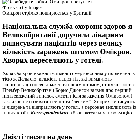
Фото: Getty Images
Омікрон стрімко поширюється у Британії
Національна служба охорони здоров'я
Великобританії доручила лікарням
виписувати пацієнтів через велику
кількість заражень штамом Омікрон.
Хворих переселяють у готелі.
Хоча Омікрон вважається менш смертоносним у порівнянні з
тією ж Дельтою, кількість пацієнтів, які вимагають
госпіталізації після зараження новим штамом, стрімко зростає.
Прем'єр Великобританії Борис Джонсон заявив про перший
підтверджений випадок смерті після зараження Омікроном і
закликав не називати цей штам "легким". Хворих виписують
із лікарень та відправляють у готелі, а персонал викликають із
інших країн.
Korrespondent.net
зібрав актуальну інформацію.
Двісті тисяч на день