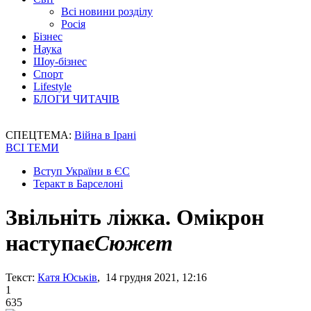
Всі новини розділу
Росія
Бізнес
Наука
Шоу-бізнес
Спорт
Lifestyle
БЛОГИ ЧИТАЧІВ
СПЕЦТЕМА:
Війна в Ірані
ВСІ ТЕМИ
Вступ України в ЄС
Теракт в Барселоні
Звільніть ліжка. Омікрон
наступає
Сюжет
Текст:
Катя Юськів
, 14 грудня 2021, 12:16
1
635