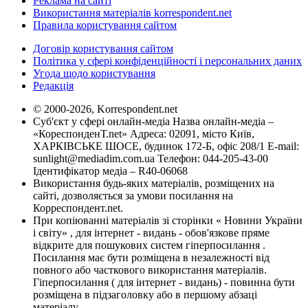
Реклама на сайті
Використання матеріалів korrespondent.net
Правила користування сайтом
Договір користування сайтом
Політика у сфері конфіденційності і персональних даних
Угода щодо користування
Редакція
© 2000-2026, Korrespondent.net
Суб'єкт у сфері онлайн-медіа Назва онлайн-медіа –
«КореспонденТ.net» Адреса: 02091, місто Київ,
ХАРКІВСЬКЕ ШОСЕ, будинок 172-Б, офіс 208/1 E-mail:
sunlight@mediadim.com.ua
Телефон: 044-205-43-00
Ідентифікатор медіа – R40-06068
Використання будь-яких матеріалів, розміщених на
сайті, дозволяється за умови посилання на
Корреспондент.net.
При копіюванні матеріалів зі сторінки « Новини України
і світу» , для інтернет - видань - обов'язкове пряме
відкрите для пошукових систем гіперпосилання .
Посилання має бути розміщена в незалежності від
повного або часткового використання матеріалів.
Гіперпосилання ( для інтернет - видань) - повинна бути
розміщена в підзаголовку або в першому абзаці
матеріалу.