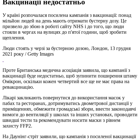
Вакцинації недостатньо
У країні розпочалася посилена кампанія з вакцинації: понад
мільйон людей на день мають отримати бустерну дозу. Це
призвело до збою в роботі сайту NHS і до того, що люди
стояли в чергах на вулицях до п'ятої години, щоб зробити
щеплення.
Люди стоять у черзі за бустерною дозою, Лондон, 13 грудня
2021 року / Getty Images
Проте Британська медична асоціація заявила, що кампанії з
вакцинації буде недостатньо, щоб зупинити поширення штаму
Омікрон, оскільки кожен четвертий все ще не має права на
ревакцинацію.
Лікарі закликають повернутися до використання масок у
пабах та ресторанах, дотримуватись двометрової дистанції у
приміщеннях, обмежити громадські збори, ввести законодавчі
вимоги до вентиляції у школах та інших установах, проводити
швидші тести та рекомендувати носити маски з рівнем
захисту FFP2.
На Даунінг-стріт заявили, що кампанія з посиленої вакцинації