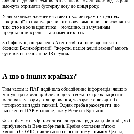
охорони здоров'я сумніваються, що всі охочі віком від 18 років
зможуть отримати бустерну дозу до кінця року.
Уряд закликає населення ставати волонтерами в центрах
вакцинації та планує розпочати нову кампанію з переконання
тих, хто не хоче щепитися, - можливо, із залученням
представників релігії та знаменитостей.
За інформацією джерел в Агентстві охорони здоров'я та
безпеки Великобританії, "жорсткі національні заходи" мають
бути вжиті не пізніше 18 грудня.
А що в інших країнах?
Тим часом із ПАР надійшла обнадійлива інформація: якщо в
минулі три хвилі приблизно двоє з кожних трьох пацієнтів
мали важку форму захворювання, то зараз лише один із
чотирьох випадків тяжкий. Однак треба враховувати, що
населення ПАР молодше, ніж у Великій Британії.
Франція має намір посилити контроль щодо мандрівників, які
прибувають із Великобританії. Країна охоплена п'ятою
хвилею COVID, викликаною в основному штамом Дельта,