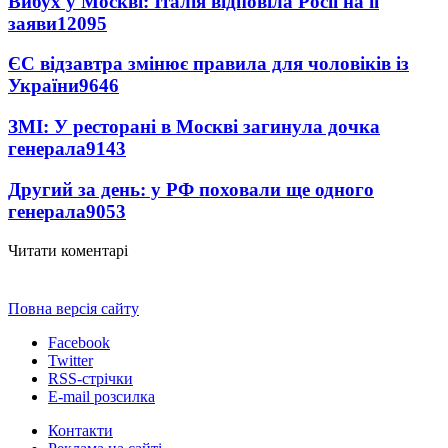
Вибух у Москві: Італія відповіла Росії на її
заяви
12095
ЄС відзавтра змінює правила для чоловіків із
України
9646
ЗМІ: У ресторані в Москві загинула дочка
генерала
9143
Другий за день: у РФ поховали ще одного
генерала
9053
Читати коментарі
Повна версія сайту
Facebook
Twitter
RSS-стрічки
E-mail розсилка
Контакти