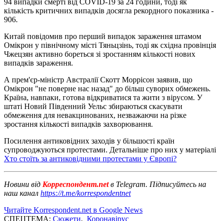
94 випадки смерті від COVID-19 за 24 години, тоді як
кількість критичних випадків досягла рекордного показника -
906.
Китай повідомив про перший випадок зараження штамом
Омікрон у північному місті Тяньцзінь, тоді як східна провінція
Чжецзян активно бореться зі зростанням кількості нових
випадків зараження.
А прем'єр-міністр Австралії Скотт Моррісон заявив, що
Омікрон "не поверне нас назад" до більш суворих обмежень.
Країна, навпаки, готова відкриватися та жити з вірусом. У
штаті Новий Південний Уельс збираються скасувати
обмеження для невакцинованих, незважаючи на різке
зростання кількості випадків захворювання.
Посилення антиковідних заходів у більшості країн
супроводжуються протестами. Детальніше про них у матеріалі
Хто стоїть за антиковідними протестами у Європі?
Новини від
Корреспондент.net
в Telegram. Підписуйтесь на
наш канал
https://t.me/korrespondentnet
Читайте Korrespondent.net в Google News
СПЕЦТЕМА:
Сюжети
,
Коронавірус