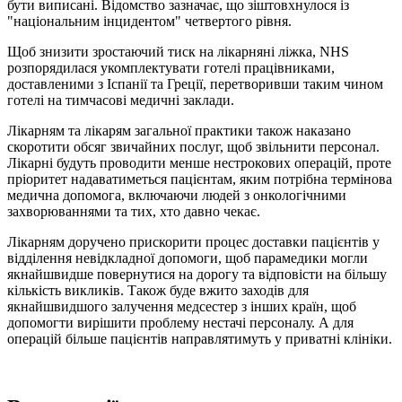
бути виписані. Відомство зазначає, що зіштовхнулося із
"національним інцидентом" четвертого рівня.
Щоб знизити зростаючий тиск на лікарняні ліжка, NHS
розпорядилася укомплектувати готелі працівниками,
доставленими з Іспанії та Греції, перетворивши таким чином
готелі на тимчасові медичні заклади.
Лікарням та лікарям загальної практики також наказано
скоротити обсяг звичайних послуг, щоб звільнити персонал.
Лікарні будуть проводити менше нестрокових операцій, проте
пріоритет надаватиметься пацієнтам, яким потрібна термінова
медична допомога, включаючи людей з онкологічними
захворюваннями та тих, хто давно чекає.
Лікарням доручено прискорити процес доставки пацієнтів у
відділення невідкладної допомоги, щоб парамедики могли
якнайшвидше повернутися на дорогу та відповісти на більшу
кількість викликів. Також буде вжито заходів для
якнайшвидшого залучення медсестер з інших країн, щоб
допомогти вирішити проблему нестачі персоналу. А для
операцій більше пацієнтів направлятимуть у приватні клініки.