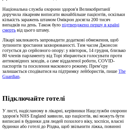
Національна служба охорони здоров'я Великобританії
доручила лікарням виписати якнайбільше пацієнтів, оскільки
кількість заражень штамом Омікрон досягла 200 тисяч
випадків на день. Також було
підтверджено першу в країні
смерть
від цього штаму.
Лікарі закликають запровадити додаткові обмеження, щоб
зупинити зростання захворюваності. Тим часом Джонсон
готується до серйозного опору: у вівторок, 14 грудня, близько
80 членів парламенту від Торі збираються голосувати проти
антиковідних заходів, а саме віддаленої роботи, COVID-
паспортів та посилення маскового режиму. Прем’єру
залишається сподіватися на підтримку лейбористів, пише
The
Guardian
.
Підключайте готелі
У листі, надісланому в лікарні, керівники Нацслужби охорони
здоров'я NHS England заявили, що пацієнтів, які можуть бути
виписані в будинки для людей похилого віку, хоспіси, власні
будинки або готелі до Різдва, щоб звільнити ліжка, повинні