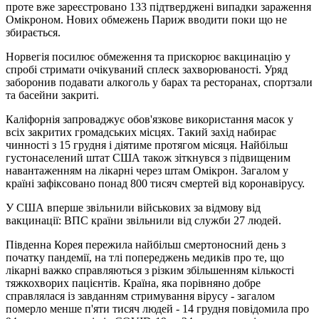
проте вже зареєстровано 133 підтверджені випадки зараження
Омікроном. Нових обмежень Париж вводити поки що не
збирається.
Норвегія посилює обмеження та прискорює вакцинацію у
спробі стримати очікуваний сплеск захворюваності. Уряд
заборонив подавати алкоголь у барах та ресторанах, спортзали
та басейни закриті.
Каліфорнія запроваджує обов'язкове використання масок у
всіх закритих громадських місцях. Такий захід набирає
чинності з 15 грудня і діятиме протягом місяця. Найбільш
густонаселений штат США також зіткнувся з підвищеним
навантаженням на лікарні через штам Омікрон. Загалом у
країні зафіксовано понад 800 тисяч смертей від коронавірусу.
У США вперше звільнили військових за відмову від
вакцинації: ВПС країни звільнили від служби 27 людей.
Південна Корея пережила найбільш смертоносний день з
початку пандемії, на тлі попереджень медиків про те, що
лікарні важко справляються з різким збільшенням кількості
тяжкохворих пацієнтів. Країна, яка порівняно добре
справлялася із завданням стримування вірусу - загалом
померло менше п'яти тисяч людей - 14 грудня повідомила про