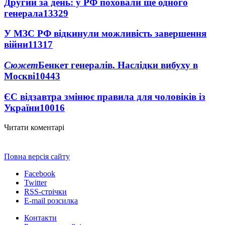
Другий за день: у РФ поховали ще одного
генерала
13329
У МЗС РФ відкинули можливість завершення
війни
11317
Сюжет
Бенкет генералів. Наслідки вибуху в
Москві
10443
ЄС відзавтра змінює правила для чоловіків із
України
10016
Читати коментарі
Повна версія сайту
Facebook
Twitter
RSS-стрічки
E-mail розсилка
Контакти