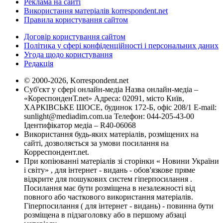
Реклама на сайті
Використання матеріалів korrespondent.net
Правила користування сайтом
Договір користування сайтом
Політика у сфері конфіденційності і персональних даних
Угода щодо користування
Редакція
© 2000-2026, Korrespondent.net
Суб'єкт у сфері онлайн-медіа Назва онлайн-медіа –
«КореспонденТ.net» Адреса: 02091, місто Київ,
ХАРКІВСЬКЕ ШОСЕ, будинок 172-Б, офіс 208/1 E-mail:
sunlight@mediadim.com.ua
Телефон: 044-205-43-00
Ідентифікатор медіа – R40-06068
Використання будь-яких матеріалів, розміщених на
сайті, дозволяється за умови посилання на
Корреспондент.net.
При копіюванні матеріалів зі сторінки « Новини України
і світу» , для інтернет - видань - обов'язкове пряме
відкрите для пошукових систем гіперпосилання .
Посилання має бути розміщена в незалежності від
повного або часткового використання матеріалів.
Гіперпосилання ( для інтернет - видань) - повинна бути
розміщена в підзаголовку або в першому абзаці