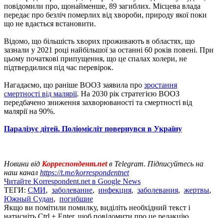
повідомили про, щонайменше, 89 загиблих. Місцева влада
передає про безліч померлих від хвороби, природу якої поки
що не вдається встановити.
Відомо, що більшість хворих проживають в областях, що
зазнали у 2021 році найбільшої за останні 60 років повені. При
цьому початкові припущення, що це спалах холери, не
підтвердилися під час перевірок.
Нагадаємо, що раніше ВООЗ заявила про
зростання
смертності від малярії
. На 2030 рік стратегією ВООЗ
передбачено зниження захворюваності та смертності від
малярії на 90%.
Паралізує дітей. Поліомієліт повернувся в Україну
Новини від
Корреспондент.net
в Telegram. Підписуйтесь на
наш канал
https://t.me/korrespondentnet
Читайте Korrespondent.net в Google News
ТЕГИ:
СМИ
,
заболевание
,
инфекция
,
заболевания
,
жертвы
,
Южный Судан
,
погибшие
Якщо ви помітили помилку, виділіть необхідний текст і
натисніть Ctrl + Enter, щоб повідомити про це редакцію.