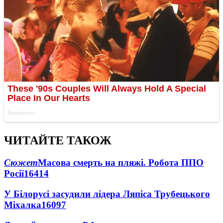
ЧИТАЙТЕ ТАКОЖ
Сюжет
Масова смерть на пляжі. Робота ППО
Росії
16414
У Білорусі засудили лідера Ляпіса Трубецького
Міхалка
16097