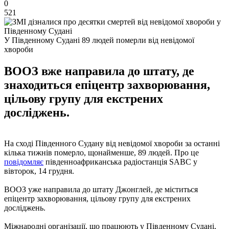
0
521
У Південному Судані 89 людей померли від невідомої
хвороби
ВООЗ вже направила до штату, де
знаходиться епіцентр захворювання,
цільову групу для екстрених
досліджень.
На сході Південного Судану від невідомої хвороби за останні
кілька тижнів померло, щонайменше, 89 людей. Про це
повідомляє
південноафриканська радіостанція SABC у
вівторок, 14 грудня.
ВООЗ уже направила до штату Джонглей, де міститься
епіцентр захворювання, цільову групу для екстрених
досліджень.
Міжнародні організації, що працюють у Південному Судані,