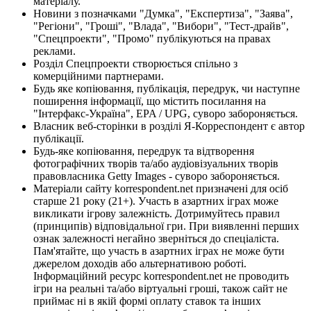
матеріалу.
Новини з позначками "Думка", "Експертиза", "Заява",
"Регіони", "Гроші", "Влада", "Вибори", "Тест-драйв",
"Спецпроекти", "Промо" публікуються на правах
реклами.
Розділ Спецпроекти створюється спільно з
комерційними партнерами.
Будь яке копіювання, публікація, передрук, чи наступне
поширення інформації, що містить посилання на
"Інтерфакс-Україна", EPA / UPG, суворо забороняється.
Власник веб-сторінки в розділі Я-Корреспондент є автор
публікації.
Будь-яке копіювання, передрук та відтворення
фотографічних творів та/або аудіовізуальних творів
правовласника Getty Images - суворо забороняється.
Матеріали сайту korrespondent.net призначені для осіб
старше 21 року (21+). Участь в азартних іграх може
викликати ігрову залежність. Дотримуйтесь правил
(принципів) відповідальної гри. При виявленні перших
ознак залежності негайно зверніться до спеціаліста.
Пам'ятайте, що участь в азартних іграх не може бути
джерелом доходів або альтернативою роботі.
Інформаційний ресурс korrespondent.net не проводить
ігри на реальні та/або віртуальні гроші, також сайт не
приймає ні в якій формі оплату ставок та інших