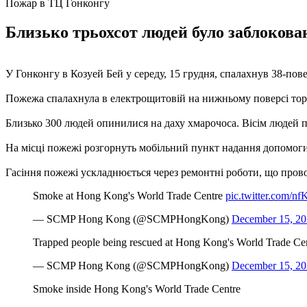
Пожар в ТЦ Гонконгу
Близько трьохсот людей було заблокован
У Гонконгу в Козуей Бей у середу, 15 грудня, спалахнув 38-по
Пожежа спалахнула в електрощитовій на нижньому поверсі торг
Близько 300 людей опинилися на даху хмарочоса. Вісім людей по
На місці пожежі розгорнуть мобільний пункт надання допомоги
Гасіння пожежі ускладнюється через ремонтні роботи, що прово
Smoke at Hong Kong's World Trade Centre
pic.twitter.com/n
— SCMP Hong Kong (@SCMPHongKong)
December 15, 2
Trapped people being rescued at Hong Kong's World Trade Cent
— SCMP Hong Kong (@SCMPHongKong)
December 15, 2
Smoke inside Hong Kong's World Trade Centre