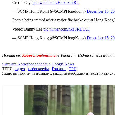
Credit: Gigi
pic.twitter.com/HeixnxmtRk
— SCMP Hong Kong (@SCMPHongKong)
December 15, 2
People being treated after a major fire broke out at Hong Kong
Video: Danny Lee
pic.twitter.com/flk15RHCuT
— SCMP Hong Kong (@SCMPHongKong)
December 15, 2
Новини від
Корреспондент.net
в Telegram. Підписуйтесь на на
Читайте Korrespondent.net в Google News
ТЕГИ:
видео
,
небоскребы
,
Гонконг
,
ТРЦ
Якщо ви помітили помилку, виділіть необхідний текст і натисніт