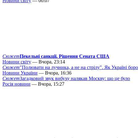
Новини світу
— 00:07
Сюжет
Пекельні санкції. Рішення Сената США
Новини світу
— Вчора, 23:14
Сюжет
"Полювати на лучника, а не на стрілу". Як Україні бор
Новини України
— Вчора, 16:36
Сюжет
Загадковий звук вибуху налякав Москву: що це було
Росія новини
— Вчора, 15:27