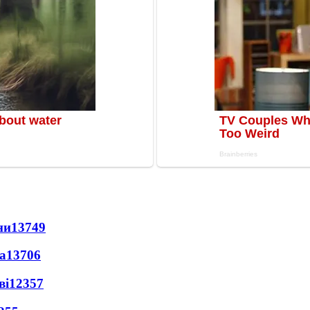
ни
13749
а
13706
ві
12357