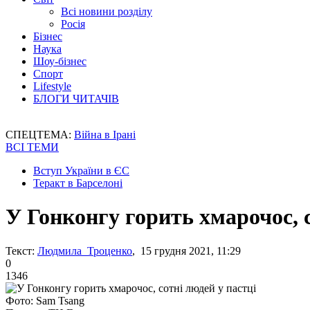
Всі новини розділу
Росія
Бізнес
Наука
Шоу-бізнес
Спорт
Lifestyle
БЛОГИ ЧИТАЧІВ
СПЕЦТЕМА:
Війна в Ірані
ВСІ ТЕМИ
Вступ України в ЄС
Теракт в Барселоні
У Гонконгу горить хмарочос, с
Текст:
Людмила Троценко
, 15 грудня 2021, 11:29
0
1346
Фото: Sam Tsang