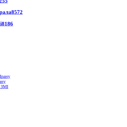
255
ерала
8572
ї
8186
ану
 ЗМІ