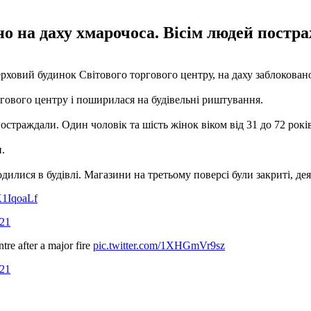
о на даху хмарочоса. Вісім людей постра
верховий будинок Світового торгового центру, на даху заблокова
ового центру і поширилася на будівельні риштування.
страждали. Один чоловік та шість жінок віком від 31 до 72 років 
.
дилися в будівлі. Магазини на третьому поверсі були закриті, д
fK1IqoaLf
021
re after a major fire
pic.twitter.com/1XHGmVr9sz
021