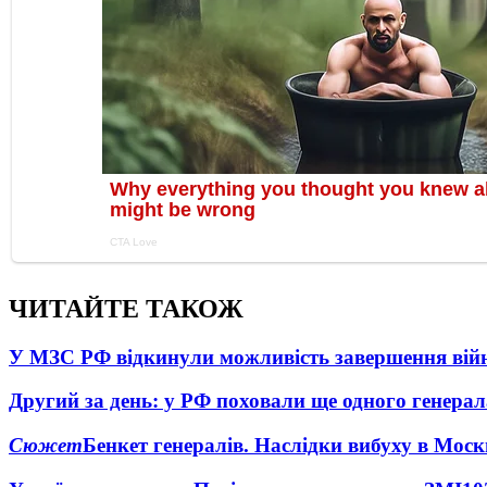
ЧИТАЙТЕ ТАКОЖ
У МЗС РФ відкинули можливість завершення вій
Другий за день: у РФ поховали ще одного генерал
Сюжет
Бенкет генералів. Наслідки вибуху в Моск