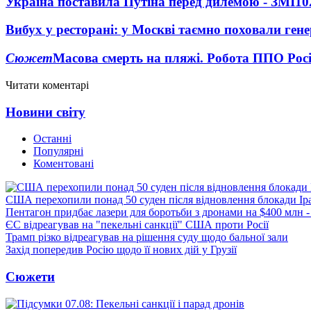
Україна поставила Путіна перед дилемою - ЗМІ
10
Вибух у ресторані: у Москві таємно поховали ген
Сюжет
Масова смерть на пляжі. Робота ППО Росі
Читати коментарі
Новини світу
Останні
Популярні
Коментовані
США перехопили понад 50 суден після відновлення блокади Ір
Пентагон придбає лазери для боротьби з дронами на $400 млн -
ЄС відреагував на "пекельні санкції" США проти Росії
Трамп різко відреагував на рішення суду щодо бальної зали
Захід попередив Росію щодо її нових дій у Грузії
Сюжети