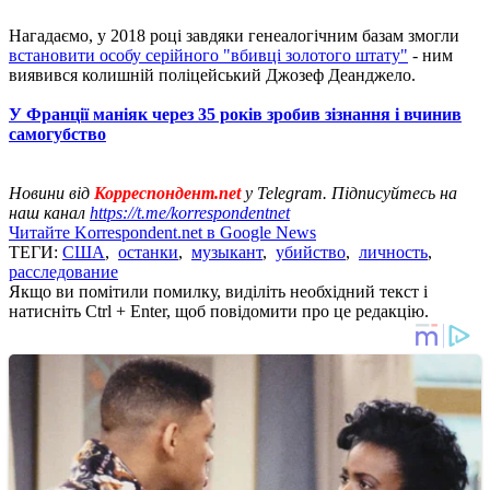
Нагадаємо, у 2018 році завдяки генеалогічним базам змогли
встановити особу серійного "вбивці золотого штату"
- ним
виявився колишній поліцейський Джозеф Деанджело.
У Франції маніяк через 35 років зробив зізнання і вчинив
самогубство
Новини від
Корреспондент.net
у Telegram. Підписуйтесь на
наш канал
https://t.me/korrespondentnet
Читайте Korrespondent.net в Google News
ТЕГИ:
США
,
останки
,
музыкант
,
убийство
,
личность
,
расследование
Якщо ви помітили помилку, виділіть необхідний текст і
натисніть Ctrl + Enter, щоб повідомити про це редакцію.