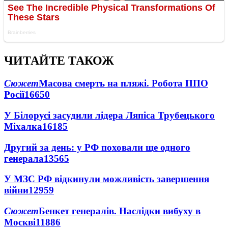
ЧИТАЙТЕ ТАКОЖ
Сюжет
Масова смерть на пляжі. Робота ППО
Росії
16650
У Білорусі засудили лідера Ляпіса Трубецького
Міхалка
16185
Другий за день: у РФ поховали ще одного
генерала
13565
У МЗС РФ відкинули можливість завершення
війни
12959
Сюжет
Бенкет генералів. Наслідки вибуху в
Москві
11886