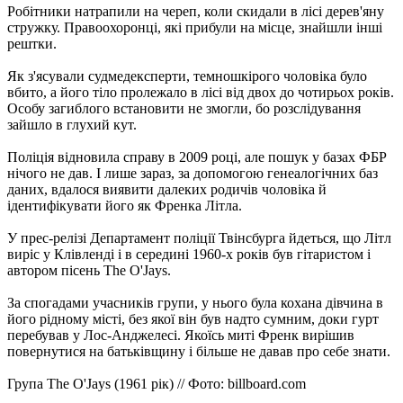
Робітники натрапили на череп, коли скидали в лісі дерев'яну
стружку. Правоохоронці, які прибули на місце, знайшли інші
рештки.
Як з'ясували судмедексперти, темношкірого чоловіка було
вбито, а його тіло пролежало в лісі від двох до чотирьох років.
Особу загиблого встановити не змогли, бо розслідування
зайшло в глухий кут.
Поліція відновила справу в 2009 році, але пошук у базах ФБР
нічого не дав. І лише зараз, за допомогою генеалогічних баз
даних, вдалося виявити далеких родичів чоловіка й
ідентифікувати його як Френка Літла.
У прес-релізі Департамент поліції Твінсбурга йдеться, що Літл
виріс у Клівленді і в середині 1960-х років був гітаристом і
автором пісень The O'Jays.
За спогадами учасників групи, у нього була кохана дівчина в
його рідному місті, без якої він був надто сумним, доки гурт
перебував у Лос-Анджелесі. Якоїсь миті Френк вирішив
повернутися на батьківщину і більше не давав про себе знати.
Група The O'Jays (1961 рік) // Фото: billboard.com