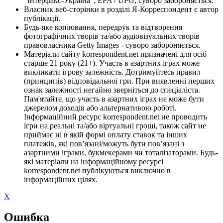
"Інтерфакс-Україна", EPA / UPG, суворо забороняється.
Власник веб-сторінки в розділі Я-Корреспондент є автор
публікації.
Будь-яке копіювання, передрук та відтворення
фотографічних творів та/або аудіовізуальних творів
правовласника Getty Images - суворо забороняється.
Матеріали сайту korrespondent.net призначені для осіб
старше 21 року (21+). Участь в азартних іграх може
викликати ігрову залежність. Дотримуйтесь правил
(принципів) відповідальної гри. При виявленні перших
ознак залежності негайно зверніться до спеціаліста.
Пам'ятайте, що участь в азартних іграх не може бути
джерелом доходів або альтернативою роботі.
Інформаційний ресурс korrespondent.net не проводить
ігри на реальні та/або віртуальні гроші, також сайт не
приймає ні в якій формі оплату ставок та інших
платежів, які пов’язані/можуть бути пов’язані з
азартними іграми, букмекерами чи тоталізаторами. Будь-
які матеріали на інформаційному ресурсі
korrespondent.net публікуються виключно в
інформаційних цілях.
X
Ошибка