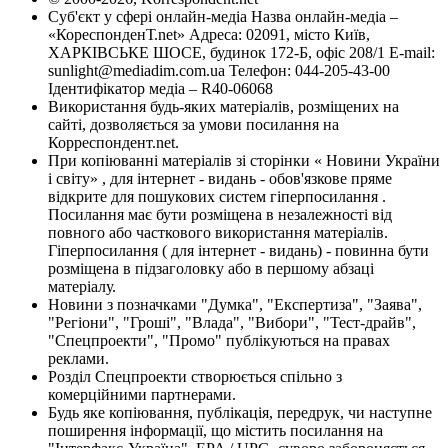
Суб'єкт у сфері онлайн-медіа Назва онлайн-медіа –
«КореспонденТ.net» Адреса: 02091, місто Київ,
ХАРКІВСЬКЕ ШОСЕ, будинок 172-Б, офіс 208/1 E-mail:
sunlight@mediadim.com.ua
Телефон: 044-205-43-00
Ідентифікатор медіа – R40-06068
Використання будь-яких матеріалів, розміщених на
сайті, дозволяється за умови посилання на
Корреспондент.net.
При копіюванні матеріалів зі сторінки « Новини України
і світу» , для інтернет - видань - обов'язкове пряме
відкрите для пошукових систем гіперпосилання .
Посилання має бути розміщена в незалежності від
повного або часткового використання матеріалів.
Гіперпосилання ( для інтернет - видань) - повинна бути
розміщена в підзаголовку або в першому абзаці
матеріалу.
Новини з позначками "Думка", "Експертиза", "Заява",
"Регіони", "Гроші", "Влада", "Вибори", "Тест-драйв",
"Спецпроекти", "Промо" публікуються на правах
реклами.
Розділ Спецпроекти створюється спільно з
комерційними партнерами.
Будь яке копіювання, публікація, передрук, чи наступне
поширення інформації, що містить посилання на