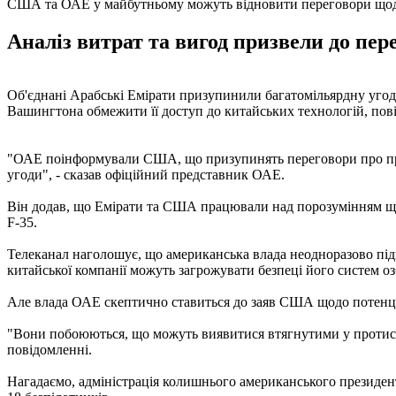
США та ОАЕ у майбутньому можуть відновити переговори щод
Аналіз витрат та вигод призвели до пе
Об'єднані Арабські Емірати призупинили багатомільярдну угод
Вашингтона обмежити її доступ до китайських технологій, пов
"ОАЕ поінформували США, що призупинять переговори про придб
угоди", - сказав офіційний представник ОАЕ.
Він додав, що Емірати та США працювали над порозумінням що
F-35.
Телеканал наголошує, що американська влада неодноразово під
китайської компанії можуть загрожувати безпеці його систем о
Але влада ОАЕ скептично ставиться до заяв США щодо потенц
"Вони побоюються, що можуть виявитися втягнутими у протист
повідомленні.
Нагадаємо, адміністрація колишнього американського президен