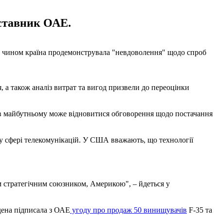
дставник ОАЕ.
им чином країна продемонструвала "невдоволення" щодо спроб
а також аналіз витрат та вигод призвели до переоцінки
 в майбутньому може відновитися обговорення щодо постачання
у сфері телекомунікацій. У США вважають, що технології
 стратегічним союзником, Америкою", – йдеться у
дена підписала з ОАЕ
угоду про продаж 50 винищувачів
F-35 та