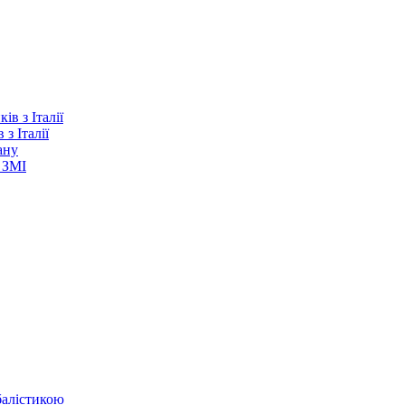
з Італії
ану
 ЗМІ