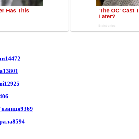
ни
14472
а
13801
ві
12925
406
'язниця
9369
ерала
8594