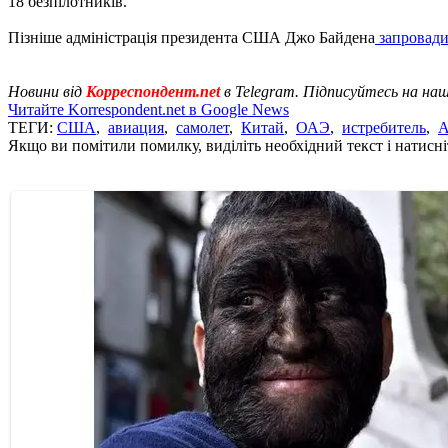
18 безпілотників.
Пізніше адміністрація президента США Джо Байдена
запровади
Новини від
Корреспондент.net
в Telegram. Підписуйтесь на на
Читайте Korrespondent.net в Google News
ТЕГИ:
США
,
авиация
,
самолет
,
Китай
,
ОАЭ
,
истребитель
,
А
Якщо ви помітили помилку, виділіть необхідний текст і натисніт