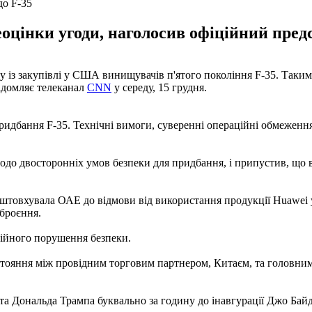
о F-35
реоцінки угоди, наголосив офіційний пре
у із закупівлі у США винищувачів п'ятого покоління F-35. Так
ідомляє телеканал
CNN
у середу, 15 грудня.
ання F-35. Технічні вимоги, суверенні операційні обмеження, 
до двосторонніх умов безпеки для придбання, і припустив, що
штовхувала ОАЕ до відмови від використання продукції Huawei 
зброєння.
ійного порушення безпеки.
ояння між провідним торговим партнером, Китаєм, та головним
та Дональда Трампа буквально за годину до інавгурації Джо Бай