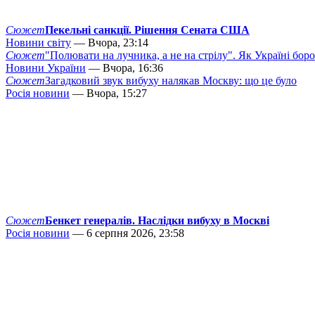
Сюжет
Пекельні санкції. Рішення Сената США
Новини світу
— Вчора, 23:14
Сюжет
"Полювати на лучника, а не на стрілу". Як Україні бор
Новини України
— Вчора, 16:36
Сюжет
Загадковий звук вибуху налякав Москву: що це було
Росія новини
— Вчора, 15:27
Сюжет
Бенкет генералів. Наслідки вибуху в Москві
Росія новини
— 6 серпня 2026, 23:58