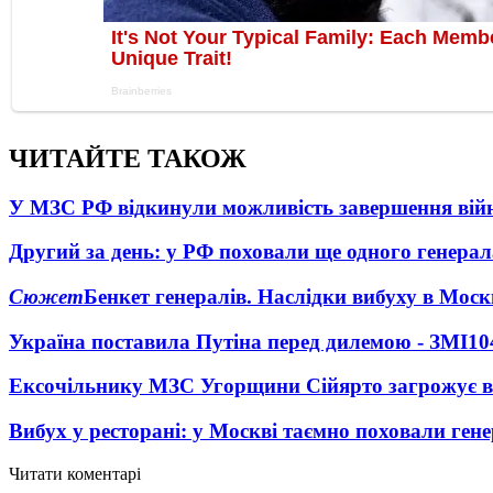
ЧИТАЙТЕ ТАКОЖ
У МЗС РФ відкинули можливість завершення вій
Другий за день: у РФ поховали ще одного генерал
Сюжет
Бенкет генералів. Наслідки вибуху в Моск
Україна поставила Путіна перед дилемою - ЗМІ
10
Ексочільнику МЗС Угорщини Сійярто загрожує в
Вибух у ресторані: у Москві таємно поховали ген
Читати коментарі