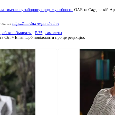
ла тимчасову заборону продажу озброєнь
ОАЕ та Саудівській Ара
ш канал
https://t.me/korrespondentnet
рабские Эмираты
,
F-35
,
самолеты
ь Ctrl + Enter, щоб повідомити про це редакцію.