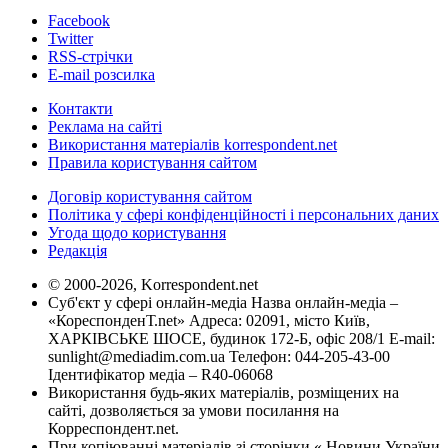
Facebook
Twitter
RSS-стрічки
E-mail розсилка
Контакти
Реклама на сайті
Використання матеріалів korrespondent.net
Правила користування сайтом
Договір користування сайтом
Політика у сфері конфіденційності і персональних даних
Угода щодо користування
Редакція
© 2000-2026, Korrespondent.net
Суб'єкт у сфері онлайн-медіа Назва онлайн-медіа –
«КореспонденТ.net» Адреса: 02091, місто Київ,
ХАРКІВСЬКЕ ШОСЕ, будинок 172-Б, офіс 208/1 E-mail:
sunlight@mediadim.com.ua
Телефон: 044-205-43-00
Ідентифікатор медіа – R40-06068
Використання будь-яких матеріалів, розміщених на
сайті, дозволяється за умови посилання на
Корреспондент.net.
При копіюванні матеріалів зі сторінки « Новини України