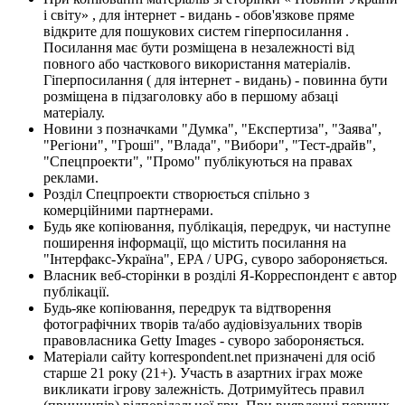
і світу» , для інтернет - видань - обов'язкове пряме
відкрите для пошукових систем гіперпосилання .
Посилання має бути розміщена в незалежності від
повного або часткового використання матеріалів.
Гіперпосилання ( для інтернет - видань) - повинна бути
розміщена в підзаголовку або в першому абзаці
матеріалу.
Новини з позначками "Думка", "Експертиза", "Заява",
"Регіони", "Гроші", "Влада", "Вибори", "Тест-драйв",
"Спецпроекти", "Промо" публікуються на правах
реклами.
Розділ Спецпроекти створюється спільно з
комерційними партнерами.
Будь яке копіювання, публікація, передрук, чи наступне
поширення інформації, що містить посилання на
"Інтерфакс-Україна", EPA / UPG, суворо забороняється.
Власник веб-сторінки в розділі Я-Корреспондент є автор
публікації.
Будь-яке копіювання, передрук та відтворення
фотографічних творів та/або аудіовізуальних творів
правовласника Getty Images - суворо забороняється.
Матеріали сайту korrespondent.net призначені для осіб
старше 21 року (21+). Участь в азартних іграх може
викликати ігрову залежність. Дотримуйтесь правил