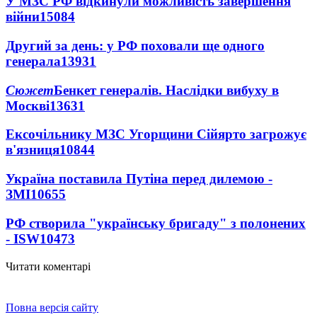
У МЗС РФ відкинули можливість завершення
війни
15084
Другий за день: у РФ поховали ще одного
генерала
13931
Сюжет
Бенкет генералів. Наслідки вибуху в
Москві
13631
Ексочільнику МЗС Угорщини Сійярто загрожує
в'язниця
10844
Україна поставила Путіна перед дилемою -
ЗМІ
10655
РФ створила "українську бригаду" з полонених
- ISW
10473
Читати коментарі
Повна версія сайту