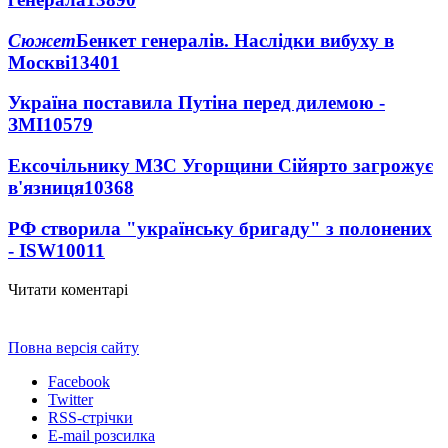
Сюжет
Бенкет генералів. Наслідки вибуху в
Москві
13401
Україна поставила Путіна перед дилемою -
ЗМІ
10579
Ексочільнику МЗС Угорщини Сійярто загрожує
в'язниця
10368
РФ створила "українську бригаду" з полонених
- ISW
10011
Читати коментарі
Повна версія сайту
Facebook
Twitter
RSS-стрічки
E-mail розсилка