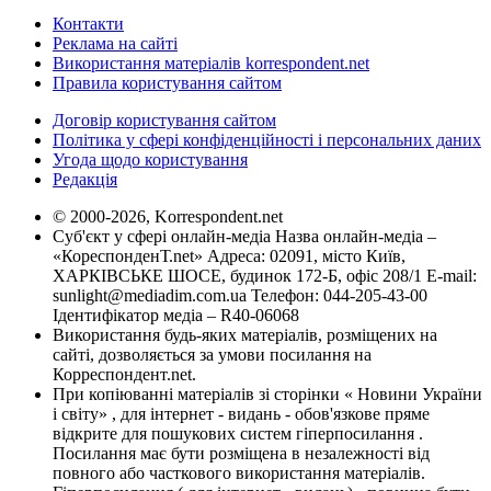
Контакти
Реклама на сайті
Використання матеріалів korrespondent.net
Правила користування сайтом
Договір користування сайтом
Політика у сфері конфіденційності і персональних даних
Угода щодо користування
Редакція
© 2000-2026, Korrespondent.net
Суб'єкт у сфері онлайн-медіа Назва онлайн-медіа –
«КореспонденТ.net» Адреса: 02091, місто Київ,
ХАРКІВСЬКЕ ШОСЕ, будинок 172-Б, офіс 208/1 E-mail:
sunlight@mediadim.com.ua
Телефон: 044-205-43-00
Ідентифікатор медіа – R40-06068
Використання будь-яких матеріалів, розміщених на
сайті, дозволяється за умови посилання на
Корреспондент.net.
При копіюванні матеріалів зі сторінки « Новини України
і світу» , для інтернет - видань - обов'язкове пряме
відкрите для пошукових систем гіперпосилання .
Посилання має бути розміщена в незалежності від
повного або часткового використання матеріалів.