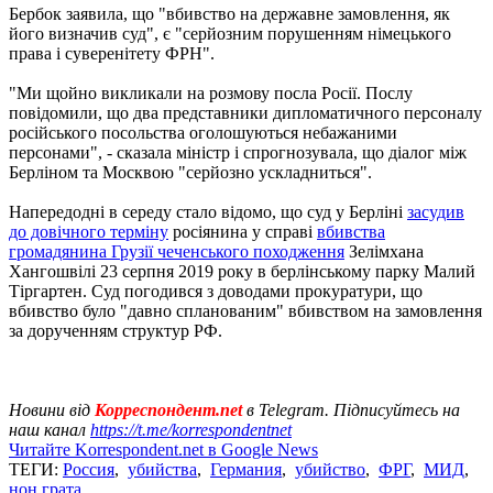
Бербок заявила, що "вбивство на державне замовлення, як
його визначив суд", є "серйозним порушенням німецького
права і суверенітету ФРН".
"Ми щойно викликали на розмову посла Росії. Послу
повідомили, що два представники дипломатичного персоналу
російського посольства оголошуються небажаними
персонами", - сказала міністр і спрогнозувала, що діалог між
Берліном та Москвою "серйозно ускладниться".
Напередодні в середу стало відомо, що суд у Берліні
засудив
до довічного терміну
росіянина у справі
вбивства
громадянина Грузії чеченського походження
Зелімхана
Хангошвілі 23 серпня 2019 року в берлінському парку Малий
Тіргартен. Суд погодився з доводами прокуратури, що
вбивство було "давно спланованим" вбивством на замовлення
за дорученням структур РФ.
Новини від
Корреспондент.net
в Telegram. Підписуйтесь на
наш канал
https://t.me/korrespondentnet
Читайте Korrespondent.net в Google News
ТЕГИ:
Россия
,
убийства
,
Германия
,
убийство
,
ФРГ
,
МИД
,
нон грата