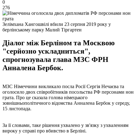
0
276
Зелімхана Хангошвілі вбили 23 серпня 2019 року у
берлінському парку Малий Тіргартен
Діалог між Берліном та Москвою
"серйозно ускладниться",
спрогнозувала глава МЗС ФРН
Анналена Бербок.
МЗС Німеччини викликало посла Росії Сергія Нечаєва та
оголосило двох співробітників посольства РФ персонами нон
грата. Про це сказала голова німецького
зовнішньополітичного відомства Анналена Бербок у середу,
15 листопада.
За її словами, таке рішення ухвалено у зв'язку з ухваленням
вироку у справі про вбивство в Берліні.