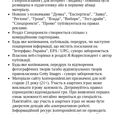
Гіперпосилання ( для інтернет - видань) - повинна бути
розміщена в підзаголовку або в першому абзаці
матеріалу.
Новини з позначками "Думка", "Експертиза", "Заява",
"Регіони", "Гроші", "Влада", "Вибори", "Тест-драйв",
"Спецпроекти", "Промо" публікуються на правах
реклами.
Розділ Спецпроекти створюється спільно з
комерційними партнерами.
Будь яке копіювання, публікація, передрук, чи наступне
поширення інформації, що містить посилання на
"Інтерфакс-Україна", EPA / UPG, суворо забороняється.
Власник веб-сторінки в розділі Я-Корреспондент є автор
публікації.
Будь-яке копіювання, передрук та відтворення
фотографічних творів та/або аудіовізуальних творів
правовласника Getty Images - суворо забороняється.
Матеріали сайту korrespondent.net призначені для осіб
старше 21 року (21+). Участь в азартних іграх може
викликати ігрову залежність. Дотримуйтесь правил
(принципів) відповідальної гри. При виявленні перших
ознак залежності негайно зверніться до спеціаліста.
Пам'ятайте, що участь в азартних іграх не може бути
джерелом доходів або альтернативою роботі.
Інформаційний ресурс korrespondent.net не проводить