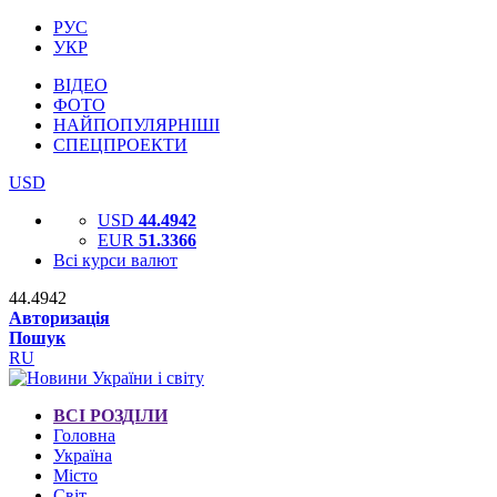
РУС
УКР
ВІДЕО
ФОТО
НАЙПОПУЛЯРНІШІ
СПЕЦПРОЕКТИ
USD
USD
44.4942
EUR
51.3366
Всі курси валют
44.4942
Авторизація
Пошук
RU
ВСІ РОЗДІЛИ
Головна
Україна
Місто
Світ