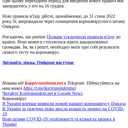
При цьому перехідний період для введення нових правил має
завершитись у ніч на 16 грудня.
Нові правила в'їзду дійсні, щонайменше, до 31 січня 2022
року. Їх запровадили через поширення коронавірусного штаму
Омікрон.
Нагадаємо, що раніше
Польща ускладнила правила в'їзду
до
країни. Нові вимоги стосуються навіть вакцинованих
громадян. Їм, як і решті, необхідно мати при собі результати
свіжого тесту на коронавірус.
Звільніть ліжка. Омікрон наступає
Новини від
Корреспондент.net
в Telegram. Підписуйтесь на
наш канал
https://t.me/korrespondentnet
Читайте Korrespondent.net в Google News
Коронавірус
В Україні вперше виявили новий варіант коронавірусу Цикада
В Україні за тиждень різко зросла кількість хворих на COVID-
19
Нові штами COVID-19: особливості та кількість хворих в
Україні