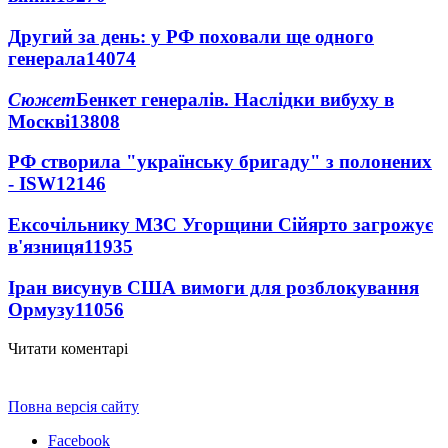
Другий за день: у РФ поховали ще одного
генерала
14074
Сюжет
Бенкет генералів. Наслідки вибуху в
Москві
13808
РФ створила "українську бригаду" з полонених
- ISW
12146
Ексочільнику МЗС Угорщини Сійярто загрожує
в'язниця
11935
Іран висунув США вимоги для розблокування
Ормузу
11056
Читати коментарі
Повна версія сайту
Facebook