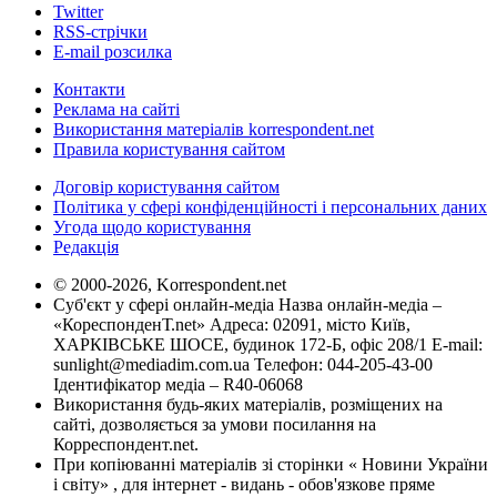
Twitter
RSS-стрічки
E-mail розсилка
Контакти
Реклама на сайті
Використання матеріалів korrespondent.net
Правила користування сайтом
Договір користування сайтом
Політика у сфері конфіденційності і персональних даних
Угода щодо користування
Редакція
© 2000-2026, Korrespondent.net
Суб'єкт у сфері онлайн-медіа Назва онлайн-медіа –
«КореспонденТ.net» Адреса: 02091, місто Київ,
ХАРКІВСЬКЕ ШОСЕ, будинок 172-Б, офіс 208/1 E-mail:
sunlight@mediadim.com.ua
Телефон: 044-205-43-00
Ідентифікатор медіа – R40-06068
Використання будь-яких матеріалів, розміщених на
сайті, дозволяється за умови посилання на
Корреспондент.net.
При копіюванні матеріалів зі сторінки « Новини України
і світу» , для інтернет - видань - обов'язкове пряме