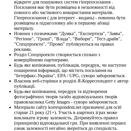
відкрите для пошукових систем гіперпосилання .
Посилання має бути розміщена в незалежності від
повного або часткового використання матеріалів.
Гіперпосилання ( для інтернет - видань) - повинна бути
розміщена в підзаголовку або в першому абзаці
матеріалу.
Новини з позначками "Думка", "Експертиза", "Заява",
"Регіони", "Гроші", "Влада", "Вибори", "Тест-драйв",
"Спецпроекти", "Промо" публікуються на правах
реклами.
Розділ Спецпроекти створюється спільно з
комерційними партнерами.
Будь яке копіювання, публікація, передрук, чи наступне
поширення інформації, що містить посилання на
"Інтерфакс-Україна", EPA / UPG, суворо забороняється.
Власник веб-сторінки в розділі Я-Корреспондент є автор
публікації.
Будь-яке копіювання, передрук та відтворення
фотографічних творів та/або аудіовізуальних творів
правовласника Getty Images - суворо забороняється.
Матеріали сайту korrespondent.net призначені для осіб
старше 21 року (21+). Участь в азартних іграх може
викликати ігрову залежність. Дотримуйтесь правил
(принципів) відповідальної гри. При виявленні перших
ознак залежності негайно зверніться до спеціаліста.