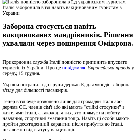
Італія заборонила в'їзд навіть вакцинованим туристам з
України
Заборона стосується навіть
вакцинованих мандрівників. Рішення
ухвалили через поширення Омікрона.
Прикордонна служба Італії повністю припинить впускати
туристів із України. Про це
повідомляє
Європейська правда
у
середу, 15 грудня.
Україна потрапила до групи держав Е, для якої діє заборона
в'їзду для більшості пасажирів.
Тепер в'їзд буде дозволено лише для громадян Італії або
держав ЄС, членів сім'ї або які мають "стійкі стосунки" з
жителями Італії, а також для тих, хто прямує на роботу,
навчання, спортивні змагання тощо. Навіть ці особи мають
пройти десятиденний карантин після прибуття до Італії,
незалежно від статусу вакцинації.