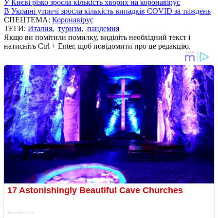
У Києві різко зросла кількість хворих на коронавірус
В Україні утричі зросла кількість випадків COVID за тиждень
СПЕЦТЕМА:
Коронавірус
ТЕГИ:
Италия
,
туризм
,
пандемия
Якщо ви помітили помилку, виділіть необхідний текст і
натисніть Ctrl + Enter, щоб повідомити про це редакцію.