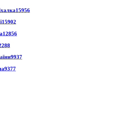
іхалка
15956
ї
15902
а
12856
2288
раїни
9937
ла
9377