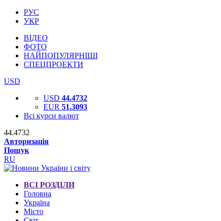
РУС
УКР
ВІДЕО
ФОТО
НАЙПОПУЛЯРНІШІ
СПЕЦПРОЕКТИ
USD
USD
44.4732
EUR
51.3093
Всі курси валют
44.4732
Авторизація
Пошук
RU
ВСІ РОЗДІЛИ
Головна
Україна
Місто
Світ