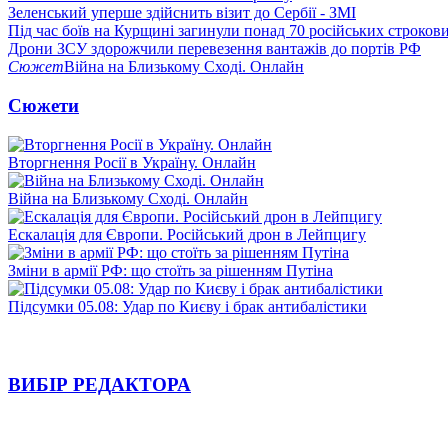
Зеленський уперше здійснить візит до Сербії - ЗМІ
Під час боїв на Курщині загинули понад 70 російських строкови
Дрони ЗСУ здорожчили перевезення вантажів до портів РФ
Сюжет
Війна на Близькому Сході. Онлайн
Сюжети
Вторгнення Росії в Україну. Онлайн
Війна на Близькому Сході. Онлайн
Ескалація для Європи. Російський дрон в Лейпцигу
Зміни в армії РФ: що стоїть за рішенням Путіна
Підсумки 05.08: Удар по Києву і брак антибалістики
ВИБІР РЕДАКТОРА