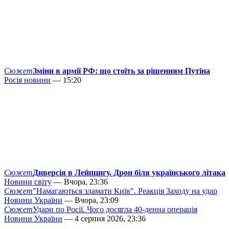
Сюжет
Зміни в армії РФ: що стоїть за рішенням Путіна
Росія новини
— 15:20
Сюжет
Диверсія в Лейпцигу. Дрон біля українського літака
Новини світу
— Вчора, 23:36
Сюжет
"Намагаються зламати Київ". Реакція Заходу на удар
Новини України
— Вчора, 23:09
Сюжет
Удари по Росії. Чого досягла 40-денна операція
Новини України
— 4 серпня 2026, 23:36