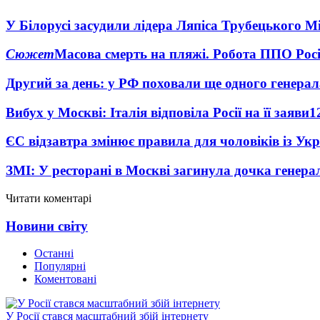
У Білорусі засудили лідера Ляпіса Трубецького М
Сюжет
Масова смерть на пляжі. Робота ППО Росі
Другий за день: у РФ поховали ще одного генерал
Вибух у Москві: Італія відповіла Росії на її заяви
1
ЄС відзавтра змінює правила для чоловіків із Ук
ЗМІ: У ресторані в Москві загинула дочка генера
Читати коментарі
Новини світу
Останні
Популярні
Коментовані
У Росії стався масштабний збій інтернету