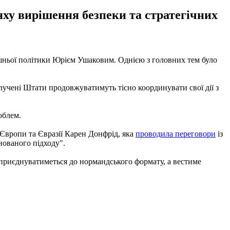
ху вирішення безпеки та стратегічних
шньої політики Юрієм Ушаковим. Однією з головних тем було
лучені Штати продовжуватимуть тісно координувати свої дії з
облем.
 Європи та Євразії Карен Донфрід, яка
проводила переговори
із
нованого підходу".
приєднуватиметься до нормандського формату, а вестиме