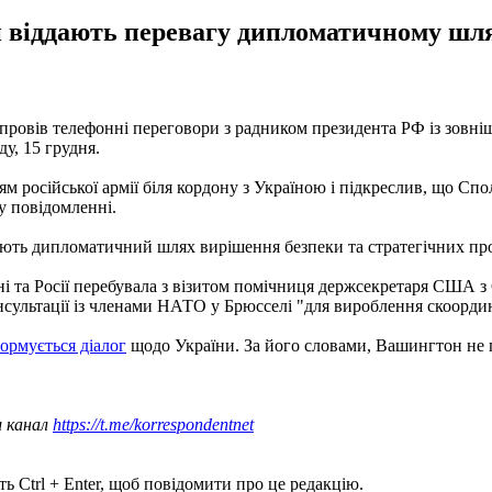
и віддають перевагу дипломатичному шля
ровів телефонні переговори з радником президента РФ із зовні
у, 15 грудня.
 російської армії біля кордону з Україною і підкреслив, що Спо
у повідомленні.
ліють дипломатичний шлях вирішення безпеки та стратегічних пр
ні та Росії перебувала з візитом помічниця держсекретаря США з
онсультації із членами НАТО у Брюсселі "для вироблення скоорди
рмується діалог
щодо України. За його словами, Вашингтон не 
ш канал
https://t.me/korrespondentnet
ь Ctrl + Enter, щоб повідомити про це редакцію.