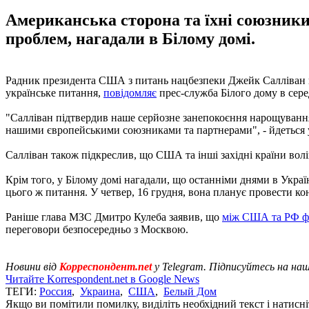
Американська сторона та їхні союзник
проблем, нагадали в Білому домі.
Радник президента США з питань нацбезпеки Джейк Салліван п
українське питання,
повідомляє
прес-служба Білого дому в серед
"Салліван підтвердив наше серйозне занепокоєння нарощуванням
нашими європейськими союзниками та партнерами", - йдеться 
Салліван також підкреслив, що США та інші західні країни во
Крім того, у Білому домі нагадали, що останніми днями в Украї
цього ж питання. У четвер, 16 грудня, вона планує провести к
Раніше глава МЗС Дмитро Кулеба заявив, що
між США та РФ фо
переговори безпосередньо з Москвою.
Новини від
Корреспондент.net
у Telegram. Підписуйтесь на на
Читайте Korrespondent.net в Google News
ТЕГИ:
Россия
,
Украина
,
США
,
Белый Дом
Якщо ви помітили помилку, виділіть необхідний текст і натисніт