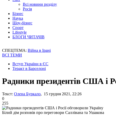
Всі новини розділу
Росія
Бізнес
Наука
Шоу-бізнес
Спорт
Lifestyle
БЛОГИ ЧИТАЧІВ
СПЕЦТЕМА:
Війна в Ірані
ВСІ ТЕМИ
Вступ України в ЄС
Теракт в Барселоні
Радники президентів США і Ро
Текст:
Олена Буркало
, 15 грудня 2021, 22:26
0
255
Білий дім розповів про переговори Саллівана та Ушакова