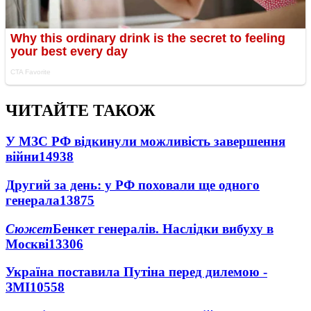
ЧИТАЙТЕ ТАКОЖ
У МЗС РФ відкинули можливість завершення
війни
14938
Другий за день: у РФ поховали ще одного
генерала
13875
Сюжет
Бенкет генералів. Наслідки вибуху в
Москві
13306
Україна поставила Путіна перед дилемою -
ЗМІ
10558