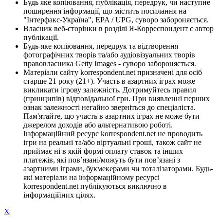
Будь яке копіювання, публікація, передрук, чи наступне
поширення інформації, що містить посилання на
"Інтерфакс-Україна", EPA / UPG, суворо забороняється.
Власник веб-сторінки в розділі Я-Корреспондент є автор
публікації.
Будь-яке копіювання, передрук та відтворення
фотографічних творів та/або аудіовізуальних творів
правовласника Getty Images - суворо забороняється.
Матеріали сайту korrespondent.net призначені для осіб
старше 21 року (21+). Участь в азартних іграх може
викликати ігрову залежність. Дотримуйтесь правил
(принципів) відповідальної гри. При виявленні перших
ознак залежності негайно зверніться до спеціаліста.
Пам'ятайте, що участь в азартних іграх не може бути
джерелом доходів або альтернативою роботі.
Інформаційний ресурс korrespondent.net не проводить
ігри на реальні та/або віртуальні гроші, також сайт не
приймає ні в якій формі оплату ставок та інших
платежів, які пов’язані/можуть бути пов’язані з
азартними іграми, букмекерами чи тоталізаторами. Будь-
які матеріали на інформаційному ресурсі
korrespondent.net публікуються виключно в
інформаційних цілях.
X