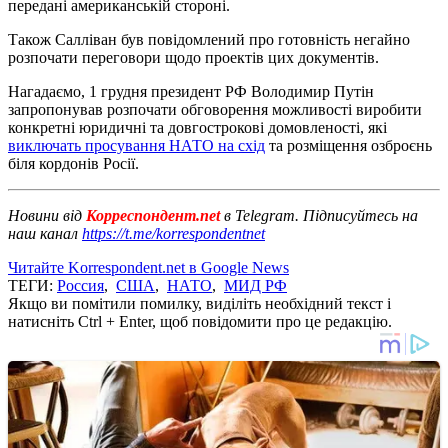
передані американській стороні.
Також Салліван був повідомлений про готовність негайно
розпочати переговори щодо проектів цих документів.
Нагадаємо, 1 грудня президент РФ Володимир Путін
запропонував розпочати обговорення можливості виробити
конкретні юридичні та довгострокові домовленості, які
виключать просування НАТО на схід
та розміщення озброєнь
біля кордонів Росії.
Новини від
Корреспондент.net
в Telegram. Підписуйтесь на
наш канал
https://t.me/korrespondentnet
Читайте Korrespondent.net в Google News
ТЕГИ:
Россия
,
США
,
НАТО
,
МИД РФ
Якщо ви помітили помилку, виділіть необхідний текст і
натисніть Ctrl + Enter, щоб повідомити про це редакцію.