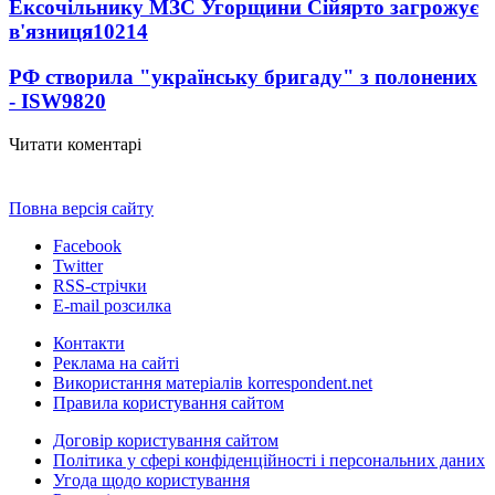
Ексочільнику МЗС Угорщини Сійярто загрожує
в'язниця
10214
РФ створила "українську бригаду" з полонених
- ISW
9820
Читати коментарі
Повна версія сайту
Facebook
Twitter
RSS-стрічки
E-mail розсилка
Контакти
Реклама на сайті
Використання матеріалів korrespondent.net
Правила користування сайтом
Договір користування сайтом
Політика у сфері конфіденційності і персональних даних
Угода щодо користування