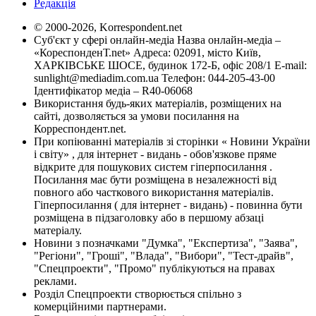
Редакція
© 2000-2026, Korrespondent.net
Суб'єкт у сфері онлайн-медіа Назва онлайн-медіа –
«КореспонденТ.net» Адреса: 02091, місто Київ,
ХАРКІВСЬКЕ ШОСЕ, будинок 172-Б, офіс 208/1 E-mail:
sunlight@mediadim.com.ua
Телефон: 044-205-43-00
Ідентифікатор медіа – R40-06068
Використання будь-яких матеріалів, розміщених на
сайті, дозволяється за умови посилання на
Корреспондент.net.
При копіюванні матеріалів зі сторінки « Новини України
і світу» , для інтернет - видань - обов'язкове пряме
відкрите для пошукових систем гіперпосилання .
Посилання має бути розміщена в незалежності від
повного або часткового використання матеріалів.
Гіперпосилання ( для інтернет - видань) - повинна бути
розміщена в підзаголовку або в першому абзаці
матеріалу.
Новини з позначками "Думка", "Експертиза", "Заява",
"Регіони", "Гроші", "Влада", "Вибори", "Тест-драйв",
"Спецпроекти", "Промо" публікуються на правах
реклами.
Розділ Спецпроекти створюється спільно з
комерційними партнерами.