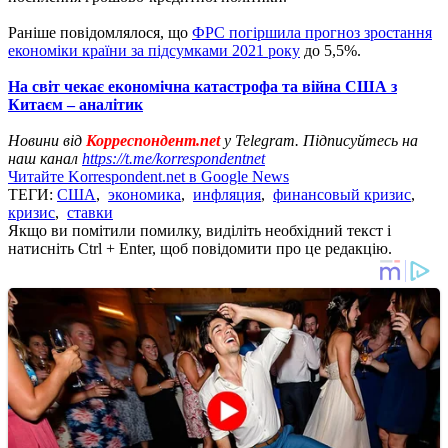
Раніше повідомлялося, що
ФРС погіршила прогноз зростання
економіки країни за підсумками 2021 року
до 5,5%.
На світ чекає економічна катастрофа та війна США з
Китаєм – аналітик
Новини від
Корреспондент.net
у Telegram. Підписуйтесь на
наш канал
https://t.me/korrespondentnet
Читайте Korrespondent.net в Google News
ТЕГИ:
США
,
экономика
,
инфляция
,
финансовый кризис
,
кризис
,
ставки
Якщо ви помітили помилку, виділіть необхідний текст і
натисніть Ctrl + Enter, щоб повідомити про це редакцію.