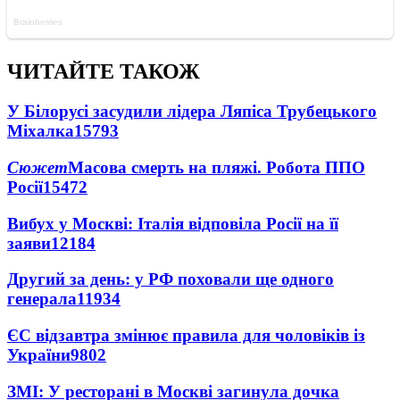
ЧИТАЙТЕ ТАКОЖ
У Білорусі засудили лідера Ляпіса Трубецького
Міхалка
15793
Сюжет
Масова смерть на пляжі. Робота ППО
Росії
15472
Вибух у Москві: Італія відповіла Росії на її
заяви
12184
Другий за день: у РФ поховали ще одного
генерала
11934
ЄС відзавтра змінює правила для чоловіків із
України
9802
ЗМІ: У ресторані в Москві загинула дочка