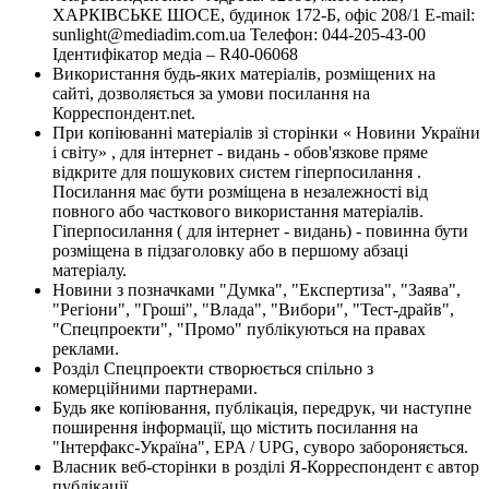
ХАРКІВСЬКЕ ШОСЕ, будинок 172-Б, офіс 208/1 E-mail:
sunlight@mediadim.com.ua
Телефон: 044-205-43-00
Ідентифікатор медіа – R40-06068
Використання будь-яких матеріалів, розміщених на
сайті, дозволяється за умови посилання на
Корреспондент.net.
При копіюванні матеріалів зі сторінки « Новини України
і світу» , для інтернет - видань - обов'язкове пряме
відкрите для пошукових систем гіперпосилання .
Посилання має бути розміщена в незалежності від
повного або часткового використання матеріалів.
Гіперпосилання ( для інтернет - видань) - повинна бути
розміщена в підзаголовку або в першому абзаці
матеріалу.
Новини з позначками "Думка", "Експертиза", "Заява",
"Регіони", "Гроші", "Влада", "Вибори", "Тест-драйв",
"Спецпроекти", "Промо" публікуються на правах
реклами.
Розділ Спецпроекти створюється спільно з
комерційними партнерами.
Будь яке копіювання, публікація, передрук, чи наступне
поширення інформації, що містить посилання на
"Інтерфакс-Україна", EPA / UPG, суворо забороняється.
Власник веб-сторінки в розділі Я-Корреспондент є автор
публікації.