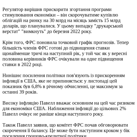
Регулятор вирішив прискорити згортання програми
стимулювання економіки – він скорочуватиме купівлю
облігацій на ринку на 30 млрд на місяць замість 15 млрд
доларів, що планувалися. У цьому випадку "друкарський
верстат" "вимкнуть" до березня 2022 року.
Крім того, ФРС поновила точковий графік прогнозів. Тепер
більшість членів ФРС готові до підвищення ставки
щонайменше тричі на наступний рік, у той час як у вересні
половина керівників ФРС очікували на одне підвищення
ставки в 2022 році.
Нинішнє посилення політики пов'язують із прискоренням
інфляції в США, яке не припиняється: у листопаді цей
показник був 6,8% в річному обчисленні, це максимум за
останні 39 років.
Високу інфляцію Павелл вважає основним на цей час ризиком
для економіки США. Наближення інфляції до цільових 2%
Павелл очікує не раніше кінця наступного року.
Також Павелл заявив, що комітет ФРС почав обговорювати
скорочення її балансу. Це може бути наступним кроком у бік
посилення грошово-кредитної політики.