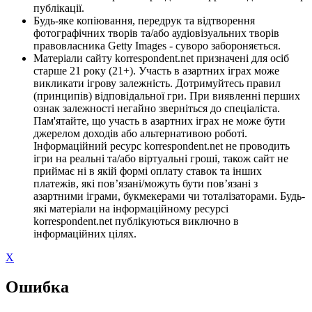
публікації.
Будь-яке копіювання, передрук та відтворення
фотографічних творів та/або аудіовізуальних творів
правовласника Getty Images - суворо забороняється.
Матеріали сайту korrespondent.net призначені для осіб
старше 21 року (21+). Участь в азартних іграх може
викликати ігрову залежність. Дотримуйтесь правил
(принципів) відповідальної гри. При виявленні перших
ознак залежності негайно зверніться до спеціаліста.
Пам'ятайте, що участь в азартних іграх не може бути
джерелом доходів або альтернативою роботі.
Інформаційний ресурс korrespondent.net не проводить
ігри на реальні та/або віртуальні гроші, також сайт не
приймає ні в якій формі оплату ставок та інших
платежів, які пов’язані/можуть бути пов’язані з
азартними іграми, букмекерами чи тоталізаторами. Будь-
які матеріали на інформаційному ресурсі
korrespondent.net публікуються виключно в
інформаційних цілях.
X
Ошибка