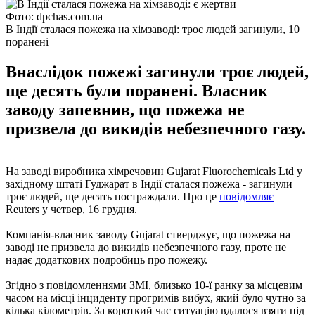
Фото: dpchas.com.ua
В Індії сталася пожежа на хімзаводі: троє людей загинули, 10
поранені
Внаслідок пожежі загинули троє людей,
ще десять були поранені. Власник
заводу запевнив, що пожежа не
призвела до викидів небезпечного газу.
На заводі виробника хімречовин Gujarat Fluorochemicals Ltd у
західному штаті Гуджарат в Індії сталася пожежа - загинули
троє людей, ще десять постраждали. Про це
повідомляє
Reuters у четвер, 16 грудня.
Компанія-власник заводу Gujarat стверджує, що пожежа на
заводі не призвела до викидів небезпечного газу, проте не
надає додаткових подробиць про пожежу.
Згідно з повідомленнями ЗМІ, близько 10-ї ранку за місцевим
часом на місці інциденту прогримів вибух, який було чутно за
кілька кілометрів. За короткий час ситуацію вдалося взяти під