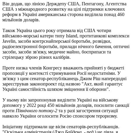
Він додав, що лінією Держдепу США, Пентагону, Агентства
США з міжнародного розвитку на цілі підтримки ключових
реформ в Україні американська сторона виділила понад 460
мільйонів доларів.
Також Україна цього року отримала від США чотири
військово-морські катери типу Island, протитанкові комплекси
Javelin, засоби контрснайперської боротьби, розвідки,
радіоелектронної боротьби, прилади нічного бачення, оптичні
засоби, засоби зв'язку, медичне майно, боєприпаси та
стрілецьку зброю різних калібрів.
Проте низка членів Конгресу вважають прийняті у бюджеті
пропозиції у контексті стримування Росії недостатніми. У
зв'язку з цим сенатор-республіканець Джим Ріш напередодні
зареєстрував законопроект під назвою "Акт, який гарантує
Україні самостійність шляхом зміцнення її оборони".
У ньому він запропонував виділити Україні на військову
допомогу у 2022 році 450 мільйонів доларів, посилити санкції
проти
Північного потоку-2
та у разі загострення ситуації
навколо України оголосити Росію спонсором тероризму.
Ініціативу підтримали ще вісім сенаторів-республіканців.
"Оскільки адміністрація (
Джо Байдена, - ред.
) не діяла, я