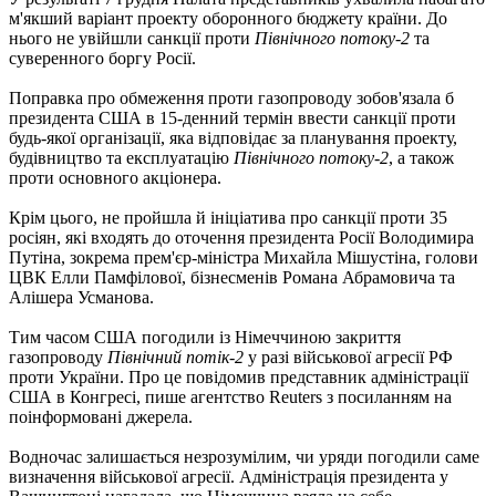
м'якший варіант проекту оборонного бюджету країни. До
нього не увійшли санкції проти
Північного потоку-2
та
суверенного боргу Росії.
Поправка про обмеження проти газопроводу зобов'язала б
президента США в 15-денний термін ввести санкції проти
будь-якої організації, яка відповідає за планування проекту,
будівництво та експлуатацію
Північного потоку-2
, а також
проти основного акціонера.
Крім цього, не пройшла й ініціатива про санкції проти 35
росіян, які входять до оточення президента Росії Володимира
Путіна, зокрема прем'єр-міністра Михайла Мішустіна, голови
ЦВК Елли Памфілової, бізнесменів Романа Абрамовича та
Алішера Усманова.
Тим часом США погодили із Німеччиною закриття
газопроводу
Північний потік-2
у разі військової агресії РФ
проти України. Про це повідомив представник адміністрації
США в Конгресі, пише агентство Reuters з посиланням на
поінформовані джерела.
Водночас залишається незрозумілим, чи уряди погодили саме
визначення військової агресії. Адміністрація президента у