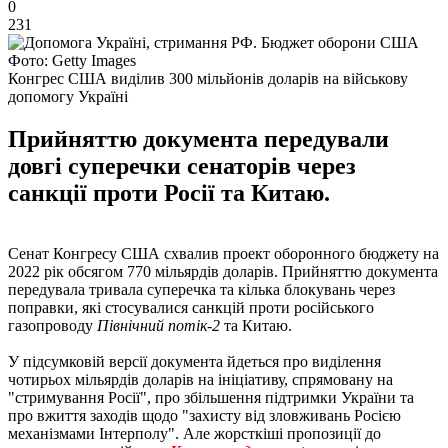
0
231
Фото: Getty Images
Конгрес США виділив 300 мільйонів доларів на військову
допомогу Україні
Прийняттю документа передували
довгі суперечки сенаторів через
санкції проти Росії та Китаю.
Сенат Конгресу США схвалив проект оборонного бюджету на
2022 рік обсягом 770 мільярдів доларів. Прийняттю документа
передувала тривала суперечка та кілька блокувань через
поправки, які стосувалися санкцій проти російського
газопроводу
Північний потік-2
та Китаю.
У підсумковій версії документа йдеться про виділення
чотирьох мільярдів доларів на ініціативу, спрямовану на
"стримування Росії", про збільшення підтримки України та
про вжиття заходів щодо "захисту від зловживань Росією
механізмами Інтерполу". Але жорсткіші пропозиції до