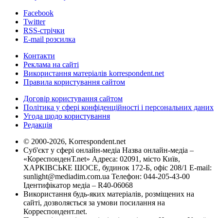
Facebook
Twitter
RSS-стрічки
E-mail розсилка
Контакти
Реклама на сайті
Використання матеріалів korrespondent.net
Правила користування сайтом
Договір користування сайтом
Політика у сфері конфіденційності і персональних даних
Угода щодо користування
Редакція
© 2000-2026, Korrespondent.net
Суб'єкт у сфері онлайн-медіа Назва онлайн-медіа –
«КореспонденТ.net» Адреса: 02091, місто Київ,
ХАРКІВСЬКЕ ШОСЕ, будинок 172-Б, офіс 208/1 E-mail:
sunlight@mediadim.com.ua
Телефон: 044-205-43-00
Ідентифікатор медіа – R40-06068
Використання будь-яких матеріалів, розміщених на
сайті, дозволяється за умови посилання на
Корреспондент.net.