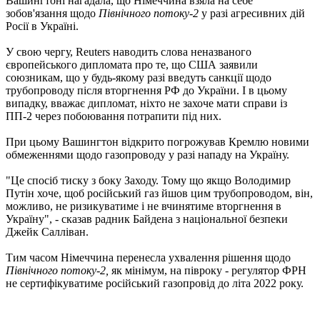
Вашингтоні нагадала, що Німеччина взяла на себе
зобов'язання щодо
Північного потоку-2
у разі агресивних дій
Росії в Україні.
У свою чергу, Reuters наводить слова неназваного
європейського дипломата про те, що США заявили
союзникам, що у будь-якому разі введуть санкції щодо
трубопроводу після вторгнення РФ до України. І в цьому
випадку, вважає дипломат, ніхто не захоче мати справи із
ПП-2 через побоювання потрапити під них.
При цьому Вашингтон відкрито погрожував Кремлю новими
обмеженнями щодо газопроводу у разі нападу на Україну.
"Це спосіб тиску з боку Заходу. Тому що якщо Володимир
Путін хоче, щоб російський газ йшов цим трубопроводом, він,
можливо, не ризикуватиме і не вчинятиме вторгнення в
Україну", - сказав радник Байдена з національної безпеки
Джейк Салліван.
Тим часом Німеччина перенесла ухвалення рішення щодо
Північного потоку-2,
як мінімум, на півроку - регулятор ФРН
не сертифікуватиме російський газопровід до літа 2022 року.