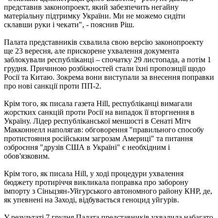
представив законопроект, який забезпечить негайну
матеріальну підтримку України. Ми не можемо сидіти
склавши руки і чекати", - пояснив Ріш.
Палата представників схвалила свою версію законопроекту
ще 23 вересня, але прискорене ухвалення документа
заблокували республіканці – спочатку 29 листопада, а потім 1
грудня. Причиною розбіжностей стали їхні пропозиції щодо
Росії та Китаю. Зокрема вони виступали за внесення поправки
про нові санкції проти ПП-2.
Крім того, як писала газета Hill, республіканці вимагали
жорстких санкцій проти Росії на випадок її вторгнення в
Україну. Лідер республіканської меншості в Сенаті Мітч
Макконнелл наполягав: обговорення "правильного способу
протистояння російським загрозам Америці" та питання
озброєння "друзів США в Україні" є необхідним і
обов'язковим.
Крім того, як писала Hill, у ході процедури ухвалення
бюджету протиріччя викликала поправка про заборону
імпорту з Сіньцзян-Уйгурського автономного району КНР, де,
як упевнені на Заході, відбувається геноцид уйгурів.
У результаті 7 грудня Палата представників ухвалила набагато