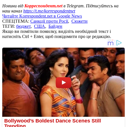
Новини від
Корреспондент.net
в Telegram. Підписуйтесь на
наш канал
https://t.me/korrespondentnet
Читайте Korrespondent.net в Google News
СПЕЦТЕМА:
Санкції проти Росії
,
Сюжети
ТЕГИ:
бюджет
,
США
,
Байден
Якщо ви помітили помилку, виділіть необхідний текст і
натисніть Ctrl + Enter, щоб повідомити про це редакцію.