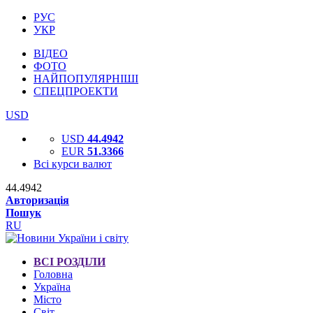
РУС
УКР
ВІДЕО
ФОТО
НАЙПОПУЛЯРНІШІ
СПЕЦПРОЕКТИ
USD
USD
44.4942
EUR
51.3366
Всі курси валют
44.4942
Авторизація
Пошук
RU
ВСІ РОЗДІЛИ
Головна
Україна
Місто
Світ