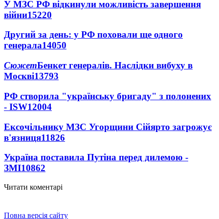
У МЗС РФ відкинули можливість завершення
війни
15220
Другий за день: у РФ поховали ще одного
генерала
14050
Сюжет
Бенкет генералів. Наслідки вибуху в
Москві
13793
РФ створила "українську бригаду" з полонених
- ISW
12004
Ексочільнику МЗС Угорщини Сійярто загрожує
в'язниця
11826
Україна поставила Путіна перед дилемою -
ЗМІ
10862
Читати коментарі
Повна версія сайту