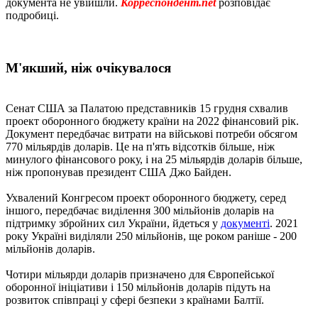
документа не увійшли.
Корреспондент.net
розповідає
подробиці.
М'якший, ніж очікувалося
Сенат США за Палатою представників 15 грудня схвалив
проект оборонного бюджету країни на 2022 фінансовий рік.
Документ передбачає витрати на військові потреби обсягом
770 мільярдів доларів. Це на п'ять відсотків більше, ніж
минулого фінансового року, і на 25 мільярдів доларів більше,
ніж пропонував президент США Джо Байден.
Ухвалений Конгресом проект оборонного бюджету, серед
іншого, передбачає виділення 300 мільйонів доларів на
підтримку збройних сил України, йдеться у
документі
. 2021
року Україні виділяли 250 мільйонів, ще роком раніше - 200
мільйонів доларів.
Чотири мільярди доларів призначено для Європейської
оборонної ініціативи і 150 мільйонів доларів підуть на
розвиток співпраці у сфері безпеки з країнами Балтії.