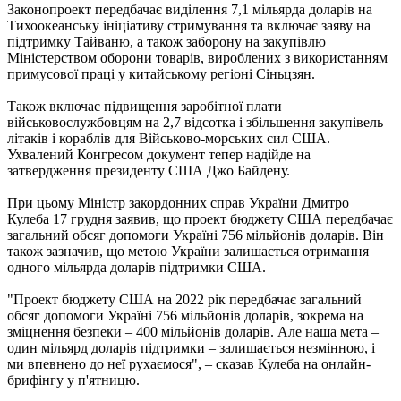
Законопроект передбачає виділення 7,1 мільярда доларів на
Тихоокеанську ініціативу стримування та включає заяву на
підтримку Тайваню, а також заборону на закупівлю
Міністерством оборони товарів, вироблених з використанням
примусової праці у китайському регіоні Сіньцзян.
Також включає підвищення заробітної плати
військовослужбовцям на 2,7 відсотка і збільшення закупівель
літаків і кораблів для Військово-морських сил США.
Ухвалений Конгресом документ тепер надійде на
затвердження президенту США Джо Байдену.
При цьому Міністр закордонних справ України Дмитро
Кулеба 17 грудня заявив, що проект бюджету США передбачає
загальний обсяг допомоги Україні 756 мільйонів доларів. Він
також зазначив, що метою України залишається отримання
одного мільярда доларів підтримки США.
"Проект бюджету США на 2022 рік передбачає загальний
обсяг допомоги Україні 756 мільйонів доларів, зокрема на
зміцнення безпеки – 400 мільйонів доларів. Але наша мета –
один мільярд доларів підтримки – залишається незмінною, і
ми впевнено до неї рухаємося", – сказав Кулеба на онлайн-
брифінгу у п'ятницю.