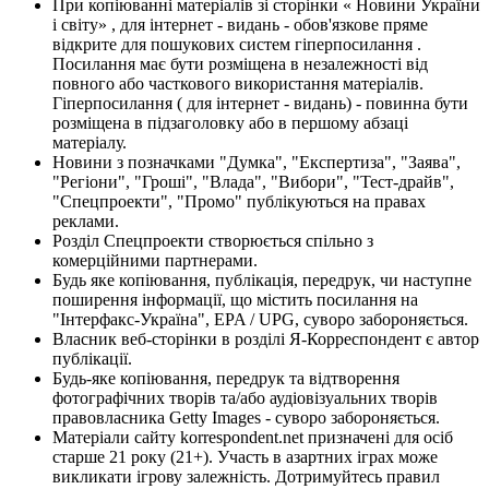
При копіюванні матеріалів зі сторінки « Новини України
і світу» , для інтернет - видань - обов'язкове пряме
відкрите для пошукових систем гіперпосилання .
Посилання має бути розміщена в незалежності від
повного або часткового використання матеріалів.
Гіперпосилання ( для інтернет - видань) - повинна бути
розміщена в підзаголовку або в першому абзаці
матеріалу.
Новини з позначками "Думка", "Експертиза", "Заява",
"Регіони", "Гроші", "Влада", "Вибори", "Тест-драйв",
"Спецпроекти", "Промо" публікуються на правах
реклами.
Розділ Спецпроекти створюється спільно з
комерційними партнерами.
Будь яке копіювання, публікація, передрук, чи наступне
поширення інформації, що містить посилання на
"Інтерфакс-Україна", EPA / UPG, суворо забороняється.
Власник веб-сторінки в розділі Я-Корреспондент є автор
публікації.
Будь-яке копіювання, передрук та відтворення
фотографічних творів та/або аудіовізуальних творів
правовласника Getty Images - суворо забороняється.
Матеріали сайту korrespondent.net призначені для осіб
старше 21 року (21+). Участь в азартних іграх може
викликати ігрову залежність. Дотримуйтесь правил