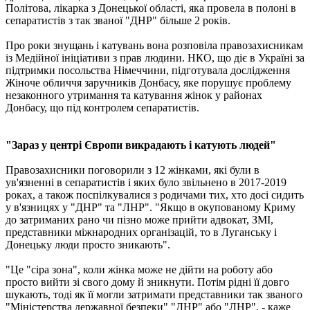
Політова, лікарка з Донецької області, яка провела в полоні в
сепаратистів з так званої "ДНР" більше 2 років.
Про роки знущань і катувань вона розповіла правозахисникам
із Медійної ініціативи з прав людини. НКО, що діє в Україні за
підтримки посольства Німеччини, підготувала дослідження
Жіноче обличчя заручників Донбасу, яке порушує проблему
незаконного утримання та катування жінок у районах
Донбасу, що під контролем сепаратистів.
"Зараз у центрі Європи викрадають і катують людей"
Правозахисники поговорили з 12 жінками, які були в
ув'язненні в сепаратистів і яких було звільнено в 2017-2019
роках, а також поспілкувалися з родичами тих, хто досі сидить
у в'язницях у "ДНР" та "ЛНР". "Якщо в окупованому Криму
до затриманих рано чи пізно може прийти адвокат, ЗМІ,
представники міжнародних організацій, то в Луганську і
Донецьку люди просто зникають".
"Це "сіра зона", коли жінка може не дійти на роботу або
просто вийти зі свого дому й зникнути. Потім рідні її довго
шукають, тоді як її могли затримати представники так званого
"Міністерства державної безпеки" "ДНР" або "ЛНР", - каже