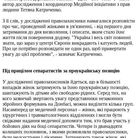
автор дослідження і координатор Медійної ініціативи з прав
людини Тетяна Катриченко.
З її слів, у дослідженні правозахисники намагалися розповісти
про час, проведений жінками в ув'язненні, - від першого дня
затримання до дня визволення, і описати, яким стало їхнє
життя після повернення додому. "Україна і весь світ повинні
знати, що зараз у центрі Європи викрадають і катують людей.
Про це потрібно розповідати не один раз, щоб привертати
увагу до цієї проблеми", - зазначає Катриченко.
Під прицілом сепаратистів за проукраїнську позицію
У дослідженні правозахисників йдеться, що в більшості
випадків жінок затримують за їхню проукраїнську позицію,
шантажують їх дітьми або свободою рідних. Серед тих, на
кого зазвичай звертають увагу представники незаконних
збройних формувань на Донбасі, можна виділити кілька груп.
Насамперед це медичний персонал – жінки, які працюють у
хірургічних і травматологічних відділеннях і могли бути
свідками надання медичної допомоги тим, хто брав участь у
бойових діях на боці сепаратистів. Чотири із дванадцяти
колишніх полонянок, з якими розмовляли правозахисники,
були медсестрами і лікарями. Затримують також жінок, які