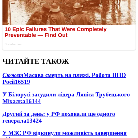
ЧИТАЙТЕ ТАКОЖ
Сюжет
Масова смерть на пляжі. Робота ППО
Росії
16519
У Білорусі засудили лідера Ляпіса Трубецького
Міхалка
16144
Другий за день: у РФ поховали ще одного
генерала
13424
У МЗС РФ відкинули можливість завершення