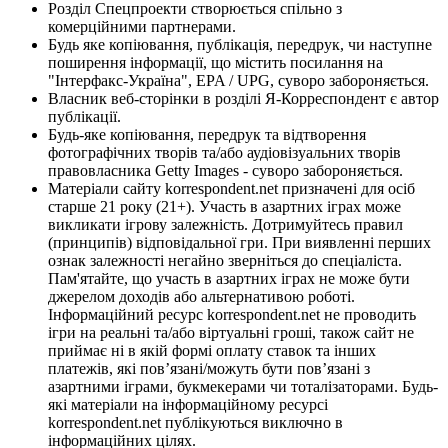
Розділ Спецпроекти створюється спільно з
комерційними партнерами.
Будь яке копіювання, публікація, передрук, чи наступне
поширення інформації, що містить посилання на
"Інтерфакс-Україна", EPA / UPG, суворо забороняється.
Власник веб-сторінки в розділі Я-Корреспондент є автор
публікації.
Будь-яке копіювання, передрук та відтворення
фотографічних творів та/або аудіовізуальних творів
правовласника Getty Images - суворо забороняється.
Матеріали сайту korrespondent.net призначені для осіб
старше 21 року (21+). Участь в азартних іграх може
викликати ігрову залежність. Дотримуйтесь правил
(принципів) відповідальної гри. При виявленні перших
ознак залежності негайно зверніться до спеціаліста.
Пам'ятайте, що участь в азартних іграх не може бути
джерелом доходів або альтернативою роботі.
Інформаційний ресурс korrespondent.net не проводить
ігри на реальні та/або віртуальні гроші, також сайт не
приймає ні в якій формі оплату ставок та інших
платежів, які пов’язані/можуть бути пов’язані з
азартними іграми, букмекерами чи тоталізаторами. Будь-
які матеріали на інформаційному ресурсі
korrespondent.net публікуються виключно в
інформаційних цілях.