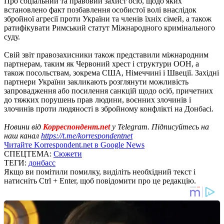
Про соціальний та правовий захист осіб, щодо яких
встановлено факт позбавлення особистої волі внаслідок
збройної агресії проти України та членів їхніх сімей, а також
ратифікувати Римський статут Міжнародного кримінального
суду.
Свій звіт правозахисники також представили міжнародним
партнерам, таким як Червоний хрест і структури ООН, а
також посольствам, зокрема США, Німеччині і Швеції. Західні
партнери України закликають розглянути можливість
запровадження або посилення санкцій щодо осіб, причетних
до тяжких порушень прав людини, воєнних злочинів і
злочинів проти людяності в збройному конфлікті на Донбасі.
Новини від
Корреспондент.net
у Telegram. Підписуйтесь на
наш канал
https://t.me/korrespondentnet
Читайте Korrespondent.net в Google News
СПЕЦТЕМА:
Сюжети
ТЕГИ:
донбасс
Якщо ви помітили помилку, виділіть необхідний текст і
натисніть Ctrl + Enter, щоб повідомити про це редакцію.