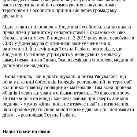
часто перетинали лінію розмежування з окупованими
територіями з особистих причин або через громадську
діяльність.
Одна з таких полонянок – Людмила Гусейнова, яка захищала
права дітей у зайнятому сепаратистами Новоазовську і яка
збирала для них речі й продукти. З 2019 року вона перебуває в
СІЗО у Донецьку за фіктивними звинуваченнями в
шпигунстві. Її племінниця Тетяна Галіант розповідає, що
Людмилу Гусейнову утримують у нелюдських умовах: у
камері немає питної води, їжа перемішана із землею, медичної
допомоги не надають.
"Вона зникла, і ми її довго шукали, а потім з'ясувалося, що
вона у в'язниці бойовиків Ізоляція, розташованій на території
колишнього заводу ізоляційних матеріалів. Там вона провела
40 днів і через катування опіками втратила 70 відсотків зору.
Потім хворіла на ковід і вже була майже при смерті, але моя
родичка - мужня жінка, вона не втрачає надії на визволення,
щоб продовжувати свою волонтерську діяльність і допомагати
дітям", - розповідає Тетяна Галіант.
Надія тільки на обмін