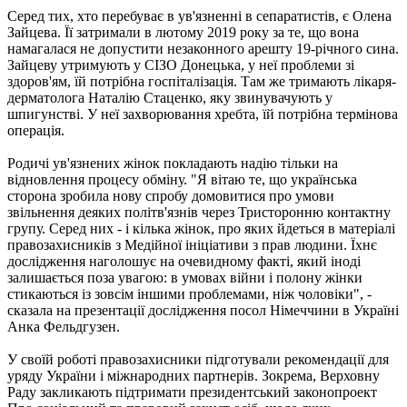
Серед тих, хто перебуває в ув'язненні в сепаратистів, є Олена
Зайцева. Її затримали в лютому 2019 року за те, що вона
намагалася не допустити незаконного арешту 19-річного сина.
Зайцеву утримують у СІЗО Донецька, у неї проблеми зі
здоров'ям, їй потрібна госпіталізація. Там же тримають лікаря-
дерматолога Наталію Стаценко, яку звинувачують у
шпигунстві. У неї захворювання хребта, їй потрібна термінова
операція.
Родичі ув'язнених жінок покладають надію тільки на
відновлення процесу обміну. "Я вітаю те, що українська
сторона зробила нову спробу домовитися про умови
звільнення деяких політв'язнів через Тристоронню контактну
групу. Серед них - і кілька жінок, про яких йдеться в матеріалі
правозахисників з Медійної ініціативи з прав людини. Їхнє
дослідження наголошує на очевидному факті, який іноді
залишається поза увагою: ​​в умовах війни і полону жінки
стикаються із зовсім іншими проблемами, ніж чоловіки", -
сказала на презентації дослідження посол Німеччини в Україні
Анка Фельдгузен.
У своїй роботі правозахисники підготували рекомендації для
уряду України і міжнародних партнерів. Зокрема, Верховну
Раду закликають підтримати президентський законопроект