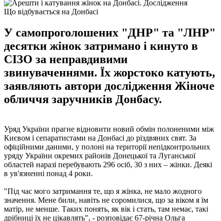
Що відбувається на Донбасі
У самопроголошених "ДНР" та "ЛНР"
десятки жінок затримано і кинуто в
СІЗО за неправдивими
звинуваченнями. Їх жорстоко катують,
заявляють автори дослідження Жіноче
обличчя заручників Донбасу.
Уряд України прагне відновити новий обмін полоненими між
Києвом і сепаратистами на Донбасі до різдвяних свят. За
офіційними даними, у полоні на території непідконтрольних
уряду України окремих районів Донецької та Луганської
областей наразі перебувають 296 осіб, 30 з них – жінки. Деякі
в ув'язненні понад 4 роки.
"Під час мого затримання те, що я жінка, не мало жодного
значення. Мене били, навіть не соромилися, що за віком я їм
матір, не менше. Таких понять, як вік і стать, там немає, такі
дрібниці їх не цікавлять", - розповідає 67-річна Ольга