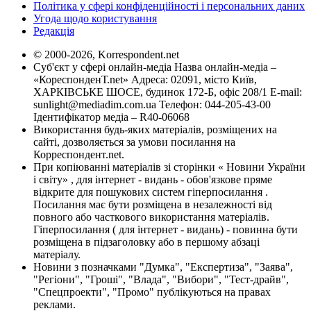
Політика у сфері конфіденційності і персональних даних
Угода щодо користування
Редакція
© 2000-2026, Korrespondent.net
Суб'єкт у сфері онлайн-медіа Назва онлайн-медіа –
«КореспонденТ.net» Адреса: 02091, місто Київ,
ХАРКІВСЬКЕ ШОСЕ, будинок 172-Б, офіс 208/1 E-mail:
sunlight@mediadim.com.ua
Телефон: 044-205-43-00
Ідентифікатор медіа – R40-06068
Використання будь-яких матеріалів, розміщених на
сайті, дозволяється за умови посилання на
Корреспондент.net.
При копіюванні матеріалів зі сторінки « Новини України
і світу» , для інтернет - видань - обов'язкове пряме
відкрите для пошукових систем гіперпосилання .
Посилання має бути розміщена в незалежності від
повного або часткового використання матеріалів.
Гіперпосилання ( для інтернет - видань) - повинна бути
розміщена в підзаголовку або в першому абзаці
матеріалу.
Новини з позначками "Думка", "Експертиза", "Заява",
"Регіони", "Гроші", "Влада", "Вибори", "Тест-драйв",
"Спецпроекти", "Промо" публікуються на правах
реклами.