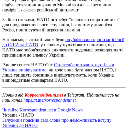
відбувається приписування Москві якихось агресивних
намірів", - сказав російський дипломат.
За його словами, НАТО потребує "великого супротивника"
для продовження свого існування, і саме тому демонізує
Росію, приписуючи їй агресивні наміри.
Нагадаємо, сьогодні також було
опубліковано пропозиції Росії
до США та НАТО
, у першому пункті яких написано, що
НАТО має зобов'язатися виключити подальше розширення та
приєднання до альянсу України.
Раніше генсек НАТО Єнс
Столтенберг заявив, що тільки
Україна вирішуватиме,
чи хоче вона бути членом НАТО, і
лише тридцять союзників вирішуватимуть, коли Україна
відповідатиме стандартам НАТО.
Новини від
Корреспондент.net
в Telegram. Підписуйтесь на
наш канал
https://t.me/korrespondentnet
Читайте Korrespondent.net в Google News
Україна - НАТО
Залужний пояснив свої слова про неможливість вступу
України до НАТО