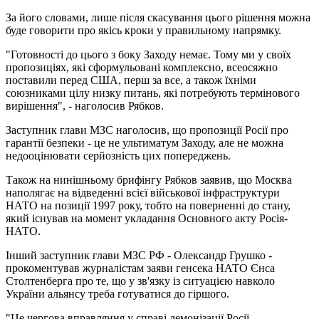
За його словами, лише після скасування цього рішення можна
буде говорити про якісь кроки у правильному напрямку.
"Готовності до цього з боку Заходу немає. Тому ми у своїх
пропозиціях, які сформульовані комплексно, всеосяжно
поставили перед США, перш за все, а також їхніми
союзниками цілу низку питань, які потребують термінового
вирішення", - наголосив Рябков.
Заступник глави МЗС наголосив, що пропозиції Росії про
гарантії безпеки - це не ультиматум Заходу, але не можна
недооцінювати серйозність цих попереджень.
Також на нинішньому брифінгу Рябков заявив, що Москва
наполягає на відведенні всієї військової інфраструктури
НАТО на позиції 1997 року, тобто на поверненні до стану,
який існував на момент укладання Основного акту Росія-
НАТО.
Інший заступник глави МЗС РФ - Олександр Грушко -
прокоментував журналістам заяви генсека НАТО Єнса
Столтенберга про те, що у зв'язку із ситуацією навколо
України альянсу треба готуватися до гіршого.
"Це чергова вправляння у справі демонізації Росії,