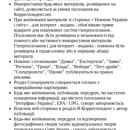
Використання будь-яких матеріалів, розміщених на
сайті, дозволяється за умови посилання на
Корреспондент.net.
При копіюванні матеріалів зі сторінки « Новини України
і світу» , для інтернет - видань - обов'язкове пряме
відкрите для пошукових систем гіперпосилання .
Посилання має бути розміщена в незалежності від
повного або часткового використання матеріалів.
Гіперпосилання ( для інтернет - видань) - повинна бути
розміщена в підзаголовку або в першому абзаці
матеріалу.
Новини з позначками "Думка", "Експертиза", "Заява",
"Регіони", "Гроші", "Влада", "Вибори", "Тест-драйв",
"Спецпроекти", "Промо" публікуються на правах
реклами.
Розділ Спецпроекти створюється спільно з
комерційними партнерами.
Будь яке копіювання, публікація, передрук, чи наступне
поширення інформації, що містить посилання на
"Інтерфакс-Україна", EPA / UPG, суворо забороняється.
Власник веб-сторінки в розділі Я-Корреспондент є автор
публікації.
Будь-яке копіювання, передрук та відтворення
фотографічних творів та/або аудіовізуальних творів
правовласника Getty Images - суворо забороняється.