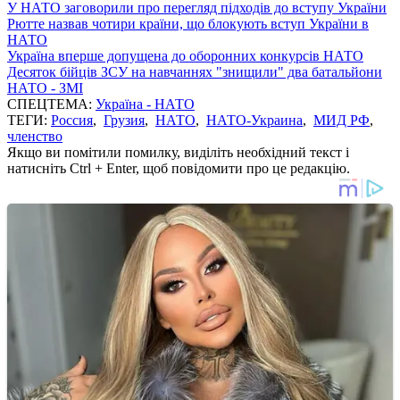
У НАТО заговорили про перегляд підходів до вступу України
Рютте назвав чотири країни, що блокують вступ України в
НАТО
Україна вперше допущена до оборонних конкурсів НАТО
Десяток бійців ЗСУ на навчаннях "знищили" два батальйони
НАТО - ЗМІ
СПЕЦТЕМА:
Україна - НАТО
ТЕГИ:
Россия
,
Грузия
,
НАТО
,
НАТО-Украина
,
МИД РФ
,
членство
Якщо ви помітили помилку, виділіть необхідний текст і
натисніть Ctrl + Enter, щоб повідомити про це редакцію.