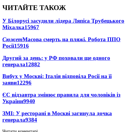
ЧИТАЙТЕ ТАКОЖ
У Білорусі засудили лідера Ляпіса Трубецького
Міхалка
15967
Сюжет
Масова смерть на пляжі. Робота ППО
Росії
15916
Другий за день: у РФ поховали ще одного
генерала
12882
Вибух у Москві: Італія відповіла Росії на її
заяви
12296
ЄС відзавтра змінює правила для чоловіків із
України
9940
ЗМІ: У ресторані в Москві загинула дочка
генерала
9384
Читати коментарі