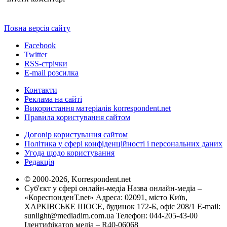
Повна версія сайту
Facebook
Twitter
RSS-стрічки
E-mail розсилка
Контакти
Реклама на сайті
Використання матеріалів korrespondent.net
Правила користування сайтом
Договір користування сайтом
Політика у сфері конфіденційності і персональних даних
Угода щодо користування
Редакція
© 2000-2026, Korrespondent.net
Суб'єкт у сфері онлайн-медіа Назва онлайн-медіа –
«КореспонденТ.net» Адреса: 02091, місто Київ,
ХАРКІВСЬКЕ ШОСЕ, будинок 172-Б, офіс 208/1 E-mail:
sunlight@mediadim.com.ua
Телефон: 044-205-43-00
Ідентифікатор медіа – R40-06068